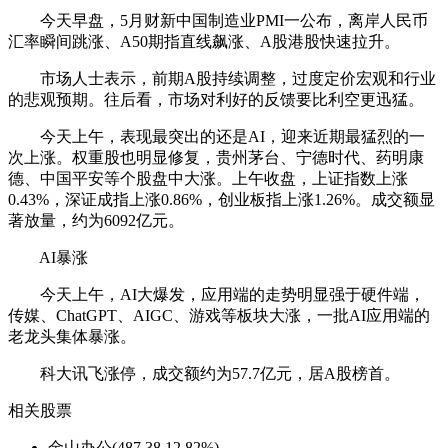
今天早盘，5月财新中国制造业PMI一公布，离岸人民币
汇率瞬间跳涨、A50期指直线飙涨、A股港股快速拉升。
市场人士表示，前期A股持续调整，过度定价宏观和行业
的悲观预期。往后看，市场对利好的反馈要比利空更迅猛。
今天上午，表现最突出的还是AI，迎来近期最猛烈的一
次上涨。权重股也明显修复，贵州茅台、宁德时代、药明康
德、中国平安等个股盘中大涨。上午收盘，上证指数上涨
0.43%，深证成指上涨0.86%，创业板指上涨1.26%。成交额显
著放量，约为6092亿元。
AI暴涨
今天上午，AI大爆发，应用端的走势明显强于硬件端，
传媒、ChatGPT、AIGC、游戏等板块大涨，一批AI应用端的
老龙头集体暴涨。
科大讯飞涨停，成交额约为57.7亿元，居A股榜首。
相关股票
金山办公(487.38 12.82%)