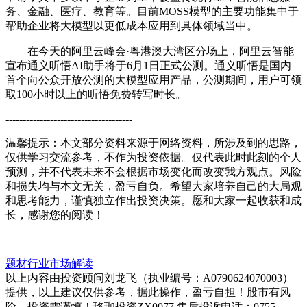
务、金融、医疗、教育等。目前MOSS模型的主要功能集中于
帮助企业将大模型以更低成本应用到具体领域当中。
在今天的阿里云峰会·粤港澳大湾区分场上，阿里云智能
宣布通义听悟AI助手将于6月1日正式公测。通义听悟是国内
首个向公众开放公测的大模型应用产品，公测期间，用户可领
取100小时以上的听悟免费转写时长。
-------------------------------------
温馨提示：本文部分资料来源于网络资料，所涉及到的思路，
仅供学习交流参考，不作为投资依据。仅代表此时此刻的个人
预测，并不代表未来不会根据市场变化而改变我方观点。风险
和损失均与本文无关，盈亏自负。希望大家培养自己的大局观
和思考能力，谨慎独立作出投资决策。愿和大家一起收获和成
长，感谢您的阅读！
题材行业
市场解读
以上内容由投资顾问刘龙飞（执业编号：A0790624070003）
提供，以上建议仅供参考，据此操作，盈亏自担！股市有风
险，投资需谨慎！珞珈投资ZX0077 售后投诉电话：0755-