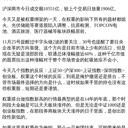
沪深两市今日成交额10551亿，较上个交易日放量1906亿。
今天又是被权重绑架的一天，在权重的影响下所有的题材都熄
火。光伏储能等赛道股陷入调整，抗原检测、TOPCON电
池、酒店旅游、医疗器械等板块跌幅居前。
11月25号提醒过中字头做2波的要关注，30号也提醒了要往央
企改革的方向靠拢。这个方向是目前市场上少有的活口，但是
现在无疑是顶部阶段，联通总体涨幅接近60%，这种千亿市值
的股票拉出这种涨幅对于整个市场资金的虹吸效应不会小。
今天几个指数的反应：上证50>沪深300>上证指数>深圳指数>
创业板。权重这个时候的反应，到底是掩护撤退还是搭台，不
管市场最终选择的方向是什么，这时候如果手里的持仓没有这
些权重股，短期还是要谨慎。
权重搭台做指数新高的行情最典型的是在14年的年底，那个时
间段大金融是可以天天板块涨停的。但是无论是中证1000还是
创业板指数，在那段券商板块天天涨停的日子里面，是创出阶
段性新低的。
如果这里是权重作为掩护，那么一旦抱团结束，可能带来的是