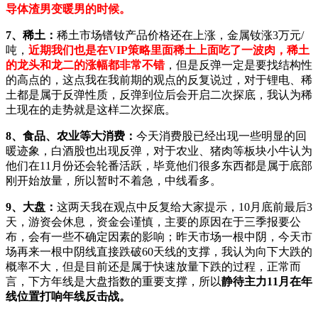
导体渣男变暖男的时候。
7、稀土：
稀土市场镨钕产品价格还在上涨，金属钕涨3万元/
吨，
近期我们也是在VIP策略里面稀土上面吃了一波肉，稀土
的龙头和龙二的涨幅都非常不错
，但是反弹一定是要找结构性
的高点的，这点我在我前期的观点的反复说过，对于锂电、稀
土都是属于反弹性质，反弹到位后会开启二次探底，我认为稀
土现在的走势就是这样二次探底。
8、食品、农业等大消费：
今天消费股已经出现一些明显的回
暖迹象，白酒股也出现反弹，对于农业、猪肉等板块小牛认为
他们在11月份还会轮番活跃，毕竟他们很多东西都是属于底部
刚开始放量，所以暂时不着急，中线看多。
9、大盘：
这两天我在观点中反复给大家提示，10月底前最后3
天，游资会休息，资金会谨慎，主要的原因在于三季报要公
布，会有一些不确定因素的影响；昨天市场一根中阴，今天市
场再来一根中阴线直接跌破60天线的支撑，我认为向下大跌的
概率不大，但是目前还是属于快速放量下跌的过程，正常而
言，下方年线是大盘指数的重要支撑，所以
静待主力11月在年
线位置打响年线反击战。