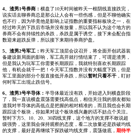
4、渣男1号券商
：
横盘了10天时间被昨天一根阴线直接跌完，
说实话去聊券商总是那么让人会有一些伤感，但是不聊他确实
也不行，因为毕竟他是影响上证指数的重要指标板块之一，在
经过昨天的下跌后市场并没有放量，所以我不认为这个地方的
券商不会有持续性的杀跌，杀跌是属于诱空，接下来会配合指
数迎来超跌反弹，所以接下来期待券商护盘。
5、渣男2号军工：
昨天军工顶层会议召开，将全面开创武器装
备建设新局面的影响，军工高开就行情结束了，可谓是渣男，
但是我认为玩军工你需要长期跟踪，我就特别喜欢长期跟踪
他，有机会就干一把！今天军工指数并没有大幅度下跌，但是
军工里面的部分个股直接低开杀跌，所以
暂时只看不干
，盯好
何时军工出现止跌信号。
6、渣男3号半导体：
半导体最近没有跌，开始进入到横盘阶段
了，我一直说横盘震荡需要找高低点，相信关注我的朋友都知
道我对半导体的高低点是把握的相对精准的，而且我也会长期
跟踪这个板块，你如果对这个板块感兴趣的话不妨点个关注。
暂时下方5、10、20、30四线支撑，这个地方的支撑不敢说超
级强势，这里我会保持观察的态度，看二次放量还是跌破均线
的支撑，最好是再继续下探跌破均线支撑，震荡做底，
期待半