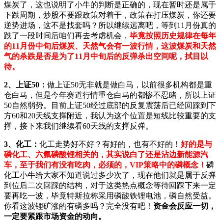
煤炭了，这也说明了小牛的判断是正确的，现在暂时还是属于
下跌周期，炒股不要跟政策对着干，政策在打压煤炭，你还要
逆势进场，这不是找套吗？所以继续远离吧，等到11月份真的
跌了一段时间后咱们再去考虑机会，
毕竟按照历史规律在每年
的11月份中旬后煤炭、天然气会有一波行情，这波煤炭和天然
气的杀跌是否是为了11月中旬后的反弹杀出空间呢，拭目以
待。
2、上证50：
做上证50无非就是做白马，以前很多机构都是重
仓白马，但是今年赛道行情重仓白马的都惨不忍睹，所以上证
50自然弱势。目前上证50经过底部的反复震荡后已经回踩到下
方60和20天线支撑附近，我认为这个位置是短线比较重要的支
撑，接下来我们继续看60天线的支撑反弹。
3、化工：
化工走势好不好？有好的，也有不好的！
好的是与
磷化工、六氟磷酸锂相关的，其实说白了还是沾边新能源汽
车，至于我们有没有吃肉，必须的，VIP策略中的磷概念！
磷
化工小牛给大家不知道说过多少次了，现在他们就是属于反弹
到位后二次回踩的结构，对于这类热点概念等待回踩下来一定
要再吃一波，毕竟特斯拉称采用磷酸铁锂电池，磷自然受益。
你看这波锂矿涨的有磷多吗？完全没有吧！
资金会反应一切，
一定要紧跟市场资金的动向。