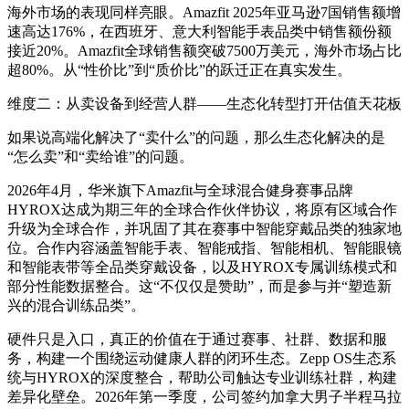
海外市场的表现同样亮眼。Amazfit 2025年亚马逊7国销售额增
速高达176%，在西班牙、意大利智能手表品类中销售额份额
接近20%。Amazfit全球销售额突破7500万美元，海外市场占比
超80%。从“性价比”到“质价比”的跃迁正在真实发生。
维度二：从卖设备到经营人群——生态化转型打开估值天花板
如果说高端化解决了“卖什么”的问题，那么生态化解决的是
“怎么卖”和“卖给谁”的问题。
2026年4月，华米旗下Amazfit与全球混合健身赛事品牌
HYROX达成为期三年的全球合作伙伴协议，将原有区域合作
升级为全球合作，并巩固了其在赛事中智能穿戴品类的独家地
位。合作内容涵盖智能手表、智能戒指、智能相机、智能眼镜
和智能表带等全品类穿戴设备，以及HYROX专属训练模式和
部分性能数据整合。这“不仅仅是赞助”，而是参与并“塑造新
兴的混合训练品类”。
硬件只是入口，真正的价值在于通过赛事、社群、数据和服
务，构建一个围绕运动健康人群的闭环生态。Zepp OS生态系
统与HYROX的深度整合，帮助公司触达专业训练社群，构建
差异化壁垒。2026年第一季度，公司签约加拿大男子半程马拉