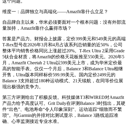
这个问题。
维度一：品牌独立与高端化——Amazfit靠什么立足？
自品牌自主以来，华米必须要面对一个根本问题：没有外部流
量加持，Amazfit靠什么赢得市场？
答案是产品力。财报会上披露，定价399美元和549美元的高端
T-Rex型号在2026年3月和4月占该系列总销量的近50%，公司
整体平均销售价格同比上涨超过20%。T-Rex Ultra 2采用Grade
5钛合金材质，将Amazfit的价格天花板推至550美元。2026年5
月，Amazfit Cheetah 2 Ultra以599美元上市，成为华米定价最
高的智能手表。仅仅一个月后，Balance 3和Balance Ultra相继
开售，Ultra版本同样标价599.99美元。国内定价2499元的
Balance 3支持超过180种运动模式、21天续航，在同等价位展
现出极强的竞争力。
第三方评测给出了积极反馈。科技媒体T3和WIRED对Amazfit
产品力给予高度认可。Grit Daily在评测Balance 3时指出，其硬
件“出色”、电池寿命“令人印象深刻”、运动追踪“细致而不繁
琐”。与Garmin的并排对比测试显示，Balance 3路线追踪准
确、心率监测接近专业水准。