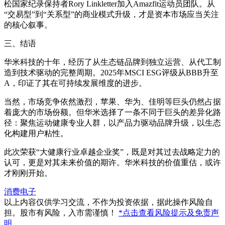
松国家纪录保持者Rory Linkletter加入Amazfit运动员团队。从
“交易型”到“关系型”的商业模式升级，才是资本市场应当关注
的核心叙事。
三、结语
华米科技的十年，经历了从生态链品牌到独立运营、从代工制
造到技术驱动的完整周期。2025年MSCI ESG评级从BBB升至
A，印证了其在可持续发展维度的进步。
当然，市场竞争依然激烈，苹果、华为、佳明等巨头仍然占据
着庞大的市场份额。但华米选择了一条不同于巨头的差异化路
径：聚焦运动健康专业人群，以产品力驱动品牌升级，以生态
化构建用户粘性。
此次荣获“大健康行业卓越企业奖”，既是对其过去战略定力的
认可，更是对其未来价值的期许。华米科技的价值重估，或许
才刚刚开始。
消费电子
以上内容仅供学习交流，不作为投资依据，据此操作风险自
担。股市有风险，入市需谨慎！
*点击查看风险提示及免责声
明