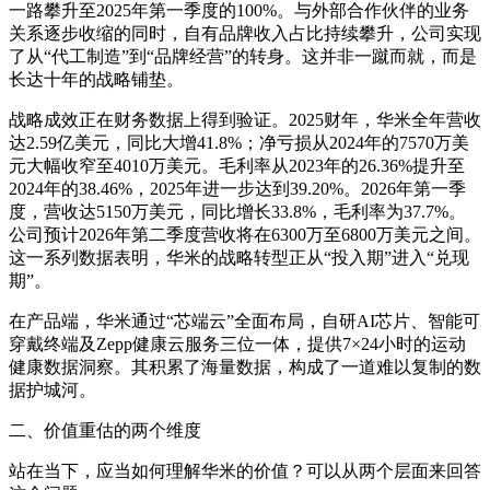
一路攀升至2025年第一季度的100%。与外部合作伙伴的业务
关系逐步收缩的同时，自有品牌收入占比持续攀升，公司实现
了从“代工制造”到“品牌经营”的转身。这并非一蹴而就，而是
长达十年的战略铺垫。
战略成效正在财务数据上得到验证。2025财年，华米全年营收
达2.59亿美元，同比大增41.8%；净亏损从2024年的7570万美
元大幅收窄至4010万美元。毛利率从2023年的26.36%提升至
2024年的38.46%，2025年进一步达到39.20%。2026年第一季
度，营收达5150万美元，同比增长33.8%，毛利率为37.7%。
公司预计2026年第二季度营收将在6300万至6800万美元之间。
这一系列数据表明，华米的战略转型正从“投入期”进入“兑现
期”。
在产品端，华米通过“芯端云”全面布局，自研AI芯片、智能可
穿戴终端及Zepp健康云服务三位一体，提供7×24小时的运动
健康数据洞察。其积累了海量数据，构成了一道难以复制的数
据护城河。
二、价值重估的两个维度
站在当下，应当如何理解华米的价值？可以从两个层面来回答