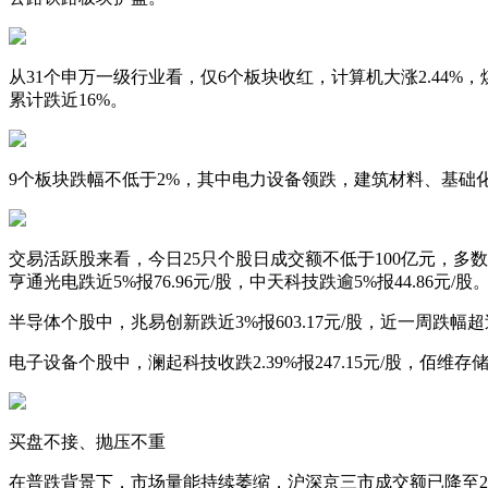
从31个申万一级行业看，仅6个板块收红，计算机大涨2.44
累计跌近16%。
9个板块跌幅不低于2%，其中电力设备领跌，建筑材料、基础
交易活跃股来看，今日25只个股日成交额不低于100亿元，多数为科
亨通光电跌近5%报76.96元/股，中天科技跌逾5%报44.86元/股
半导体个股中，兆易创新跌近3%报603.17元/股，近一周跌幅超过1
电子设备个股中，澜起科技收跌2.39%报247.15元/股，佰维存储收跌6
买盘不接、抛压不重
在普跌背景下，市场量能持续萎缩，沪深京三市成交额已降至2