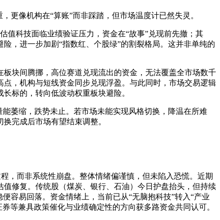
，更像机构在“算账”而非踩踏，但市场温度计已然失灵。
估值科技面临业绩验证压力，资金在“故事”兑现前先撤；其
险，进一步加剧“指数红、个股绿”的割裂格局。这并非单纯的
在板块间腾挪，高位赛道兑现流出的资金，无法覆盖全市场数千
高点，机构与短线资金同步兑现浮盈。与此同时，市场交易逻辑
成长标的，转向低波动权重板块避险。
量能萎缩，跌势未止。若市场未能实现风格切换，降温在所难
切换完成后市场有望结束调整。
的过程，而非系统性崩盘。整体情绪偏谨慎，但未陷入恐慌。近期
估值修复。传统股（煤炭、银行、石油）今日护盘抬头，但持续
便容易回落。资金情绪上，当前已从“无脑抱科技”转入“产业
、证券等兼具政策催化与业绩确定性的方向获多路资金共同认可。