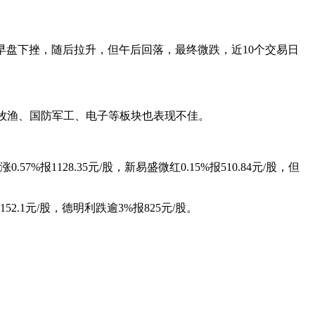
块早盘下挫，随后拉升，但午后回落，最终微跌，近10个交易日
林牧渔、国防军工、电子等板块也表现不佳。
128.35元/股，新易盛微红0.15%报510.84元/股，但
52.1元/股，德明利跌逾3%报825元/股。