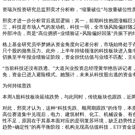
资瑞兴投资研究总监邢奕才分析称，“缩量破位”与放量破位性
邢奕才进一步分析背后底层逻辑：其一，前期科技抱团涨幅巨大
三，科技是市场人气的发动机，科技一弱，全市场风险偏好随
外部冲击，而是“高位拥挤+业绩验证+风险偏好回落”共振下
格上基金研究员毕梦姌从资金角度向记者分析，市场始终处于
只个股的抛售压力。此外，上半年持续领涨的科技板块进入集
切换至半年报业绩验证阶段，资金担忧估值与业绩不匹配，主
“当前科技还没有跌透。”大道兴业投资总经理黄华艳告诉记
免，资金已进入避险模式。她预计，未来从科技股出逃的资金
为何持续普跌
本周A股科技板块延续跌势，与此同时，传统板块也跟跌，近
对此，邢奕才认为，这种“科技先跌、顺周期跟跌”的传导，本
高位赛道集中兑现后，电力、建筑材料、化工、机械设备、有
性不足，原因在于其基本面对应的是弱复苏环境，缺乏趋势性反
趋势+确定性”的再平衡阶段：机构兑现高估值科技，ETF资