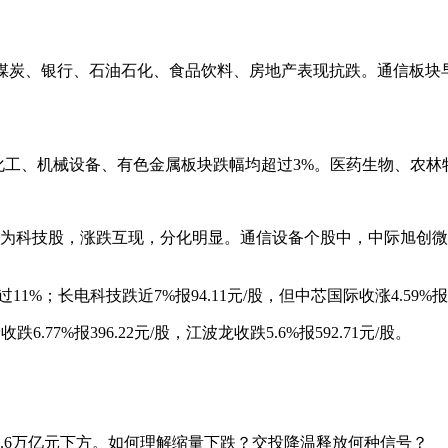
%，煤炭、银行、石油石化、食品饮料、房地产表现抗跌。通信板
化工、机械设备、有色金属板块跌幅均超过3%。医药生物、农
技股，涨跌互现，分化明显。通信设备个股中，中际旭创微涨0.57%报1
。
1%；长电科技跌近7%报94.11元/股，但中芯国际收涨4.59%报1
.77%报396.22元/股，江波龙收跌5.6%报592.71元/股。
.6万亿元下方。如何理解缩量下跌？交投降温释放何种信号？