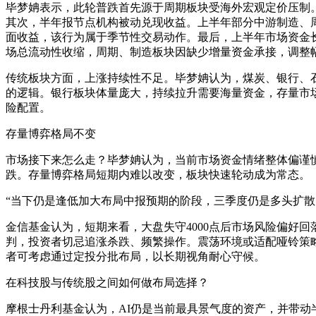
毕梦姌表示，此轮普跌首先源于周期板块受海外宏观定价压制
其次，半年报节点机构被动兑现收益。上半年部分中游制造、
面收益，该行为属于季节性交易动作。最后，上半年市场资金
场总流动性收缩，周期、制造板块因缺少增量资金承接，调整
传统板块方面，上涨持续性不足。毕梦姌认为，煤炭、银行、
的逻辑。银行板块体量庞大，持续拉升需要海量资金，存量市
险配置。
存量博弈格局不变
市场接下来怎么走？毕梦姌认为，当前市场资金情绪整体偏谨
跌。存量博弈格局短期内难以改变，板块快速轮动成为常态。
“当下仍是逢低加大布局中报预期的阶段，三季度仍是多头扩
金信基金认为，短期来看，大盘失守4000点后市场风险偏好
判，投资者切忌追涨杀跌、频繁操作。震荡环境或适配哑铃策
者可考虑通过定投分批布局，以长期视角耐心守候。
在科技股与传统股之间如何做布局选择？
摩根士丹利基金认为，AI仍是当前最具景气度的资产，并带动