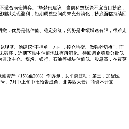
不适合满仓博弈。”毕梦姌建议，当前科技板块不宜盲目抄底，
报难以兑现盈利，短期调整空间尚未充分消化，抄底面临持续回
回撤，优势是低估值、稳定分红，劣势是业绩增速有限，很难走
兑现度。他建议“不押单一方向，控仓均衡、做强弱切换”，而
）并未破坏，近期下跌中估值泡沫有所消化。待回调企稳后分批低
为进攻主仓。煤炭、银行、石油等板块估值低、股息高，在震荡
波资产（15%至20%）作防御，以平滑波动；第三，加配医
信号、7月中上旬中报预告成色、北美四大云厂商资本开支