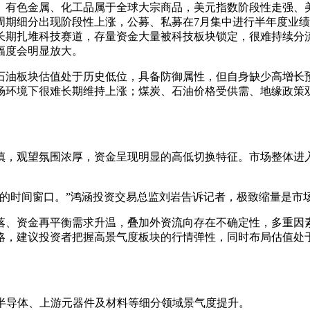
。有色金属、化工品属于全球大宗商品，美元指数阶段性走强、
周期细分出现阶段性上涨，公募、私募在7月集中进行半年度业
长期扎堆科技赛道，存量资金大量被科技板块锁定，很难持续分
幅度会明显放大。
石油板块估值处于历史低位，具备防御属性，但自身缺少高增长
场环境下很难长期维持上涨；煤炭、石油价格受供需、地缘政策
慎，观望氛围浓厚，资金呈现明显的高低切换特征。市场整体进
散的时间窗口。”鸿涵投资交易总监刘岩告诉记者，极致缩量是市
回落、资金再平衡需求升温，叠加外资流向存在不确定性，多重
略，建议投资者把握高景气度板块的行情弹性，同时布局估值处
半导体、上游元器件及材料等细分领域景气度提升。