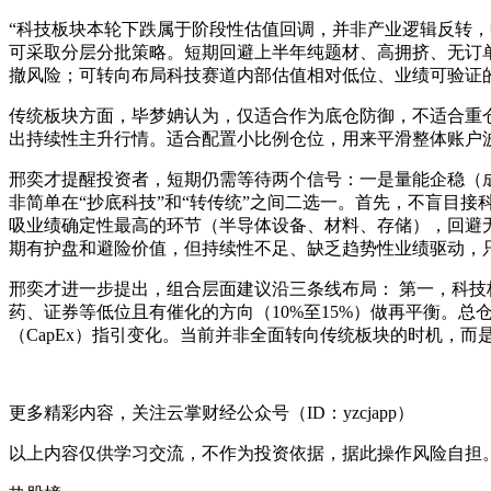
“科技板块本轮下跌属于阶段性估值回调，并非产业逻辑反转
可采取分层分批策略。短期回避上半年纯题材、高拥挤、无订
撤风险；可转向布局科技赛道内部估值相对低位、业绩可验证
传统板块方面，毕梦姌认为，仅适合作为底仓防御，不适合重
出持续性主升行情。适合配置小比例仓位，用来平滑整体账户
邢奕才提醒投资者，短期仍需等待两个信号：一是量能企稳（成
非简单在“抄底科技”和“转传统”之间二选一。首先，不盲目
吸业绩确定性最高的环节（半导体设备、材料、存储），回避
期有护盘和避险价值，但持续性不足、缺乏趋势性业绩驱动，
邢奕才进一步提出，组合层面建议沿三条线布局： 第一，科技核
药、证券等低位且有催化的方向（10%至15%）做再平衡。
（CapEx）指引变化。当前并非全面转向传统板块的时机，而
更多精彩内容，关注云掌财经公众号（ID：yzcjapp）
以上内容仅供学习交流，不作为投资依据，据此操作风险自担