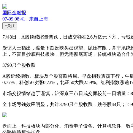
国际金融报
07-09 08:41 · 来自上海
+关注
7月8日，A股继续缩量普跌，日成交额在2.6万亿元下方，亏
受访人士指出，缩量下跌反映买盘观望、抛压有限，并非系统
上，不盲目抄底科技板块，但无需彻底离场；传统板块适合作
3790只个股收跌
A股延续指数、板块及个股普跌格局。早盘指数震荡下行，午后跌幅扩大，
0.77%，科创50收涨0.73%，北证50大跌2.59%。红利指数涨逾
市场交投情绪趋于谨慎，沪深京三市日成交额较前一日缩量158.7
全市场亏钱效应明显，共计3790只个股收跌，跌停股44只；15
盘面上，科技板块内部分化。消费电子设备、计算机软件、数
公路铁路板块护盘。