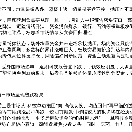
质不同，放量是多杀多、恐慌出逃，缩量是买盘不接、抛压也不重
，巨额获利盘需要兑现；其二，7月进入中报预告密集窗口，高
之降温，避险情绪升温，资金涌向煤炭、银行、石油等权重板块避
的结构性降温，标志着市场情绪从亢奋回归理性。
存量博弈状态，场外增量资金并未进场承接抛压。场内资金只能
中止盈周期，多数标的累计涨幅巨大，板块交易拥挤度到达年内
动降低高位科技持仓，风险偏好同步回落，资金主动规避高波动
者，受外围市场影响，近期科技股普遍下跌，亏钱效应明显，大盘
有望切换至创新药板块，后者具备足够的体量承接这部分资金，
两日市场呈现普跌格局。
质上是市场从“科技单边抱团”向“高低切换、均值回归”再平衡
色等前期跟涨品种补跌，说明前期累计涨幅较大的板块均在经历
转的业绩驱动，更多是避险资金的“临时避风港”，一旦科技企稳
金逆势布局核心赛道，融资盘聚焦少数龙头；同时，医药、电力