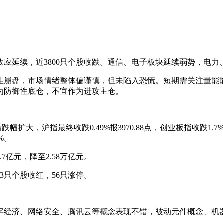
钱效应延续，近3800只个股收跌。通信、电子板块延续弱势，电
性崩盘，市场情绪整体偏谨慎，但未陷入恐慌。短期需关注量能
为防御性底仓，不宜作为进攻主仓。
沪指最终收跌0.49%报3970.88点，创业板指收跌1.7%报3
1%。
亿元，降至2.58万亿元。
93只个股收红，56只涨停。
字经济、网络安全、腾讯云等概念表现不错，被动元件概念、机