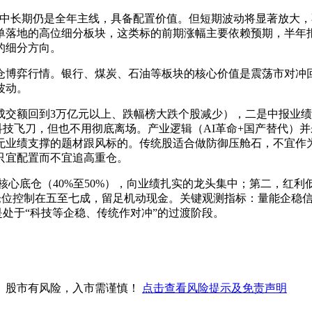
，中长期仍是全年主线，具备配置价值。但短期波动将显著放大，
单落地的高位细分板块，这类标的前期涨幅主要依赖预期，半年
的细分方向。
仓博弈行情。银行、煤炭、石油等板块的核心价值是震荡市对冲
波动。
交额回到3万亿元以上、跌幅榜大跌个股减少），二是中报业绩
接科技飞刀，但也不用彻底离场。产业逻辑（AI革命+国产替代
无业绩支撑的题材跟风标的。传统股适合做防御压舱石，不宜作
只宜配置而不宜追高重仓。
心底仓（40%至50%），向业绩扎实的龙头集中；第二，红利低
总仓位控制在五至七成，留足机动现金。关键观测指标：量能企稳
是处于“科技等企稳、传统作对冲”的过渡阶段。
。股市有风险，入市需谨慎！
点击查看风险提示及免责声明