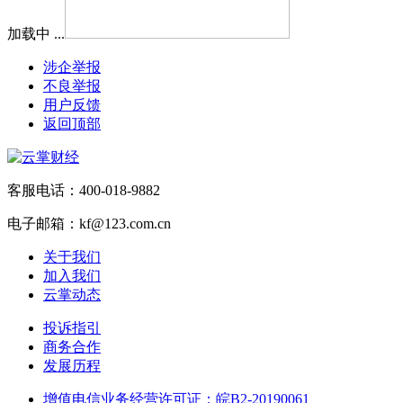
加载中 ...
涉企举报
不良举报
用户反馈
返回顶部
客服电话：400-018-9882
电子邮箱：kf@123.com.cn
关于我们
加入我们
云掌动态
投诉指引
商务合作
发展历程
增值电信业务经营许可证：皖B2-20190061