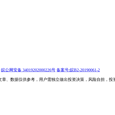
皖公网安备 34019202000226号
备案号:皖B2-20190061-2
文章、数据仅供参考，用户需独立做出投资决策，风险自担，投