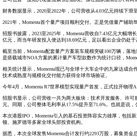
财务数据显示，2020至2022年，公司营收从4.03亿元持续下滑至1
2021年，Momenta首个量产项目顺利交付。正是凭借量
招股书披露，2023至2025年，Momenta营收自7.43亿元大幅
亿元，而当年研发投入便达到18.69亿元，足以看出企业仍处
截至当前，Momenta配套量产方案装车规模突破100万辆，
是搭载城市NOA方案的累计量产车型款数作为统计口径，Mome
相关统计显示，Momenta现已与全球十大车企中的九家达成
技术成熟度与规模化交付能力获得全球市场验证。
今年4月，Momenta R7世界模型实现量产首发，正式拉开
招股书显示，公司营收一共为两大板块：技术开发服务、许可服务。20
元。同期，公司整体毛利率从17.5%提升至71.6%。也就是说
本次港股IPO，Momenta引入的基石投资阵容实力雄厚，
顿、施罗德等多家全球头部投资机构。
据悉，本次全球发售Momenta合计发行约2293万股，募集资金