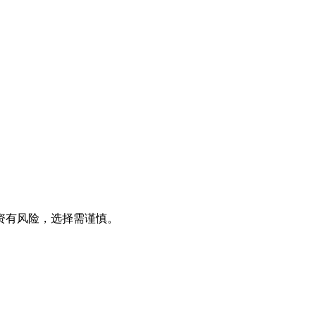
资有风险，选择需谨慎。