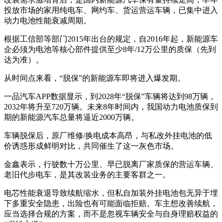
投放市场的家用纯电车、网约车、货运营运车辆，已集中进入
动力电池性能衰减周期。
根据工信部等部门2015年出台的规定，自2016年起，新能源车
企必须为电池等核心部件提供至少8年/12万公里的质保（先到
达为准）。
从时间点来看，“脱保”的新能源车即将进入爆发期。
一品汽车APP数据显示，到2028年“脱保”车辆将达到98万辆，
2032年将升至720万辆。未来8年时间内，我国动力电池质保到
期的新能源汽车总量将逼近2000万辆。
车辆脱保后，原厂维修/换电成本高昂，与私改外挂电池的低
价诱惑形成鲜明对比，共同催生了这一灰色市场。
金鑫表示，行驶数十万公里、早已脱离厂家质保的营运车辆、
老旧代步电车，是其改装业务的主要客群之一。
电芯性能衰退导致续航缩水，但私自加装外挂电池包无异于埋
下多重安全隐患，出险也有可能面临拒赔。车主想改善续航，
应当选择合规的方案，而不是忽视车辆安全与自身理赔权益的