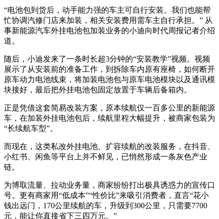
“电池包到货后，动手能力强的车主可自行安装。我们也能帮
忙协调汽修门店来加装，相关安装费用需车主自行承担。” 从
事新能源汽车外挂电池包加装业务的小迪向时代周报记者介绍
道。
随后，小迪发来了一条时长超3分钟的“安装教学”视频。视频
展示了从安装前的准备工作，到拆除车内原有座椅，如何断开
原车动力电池线束，将加装电池包与原车电池模块以及通讯模
块接好，最后把外挂电池包固定放置于车辆后备箱内。
正是凭借这套简易改装方案，原本续航仅一百多公里的新能源
车，在加装外挂电池包后，续航里程大幅提升，被商家包装为
“长续航车型”。
而现在，这类私改外挂电池、扩容续航的改装服务，在抖音、
小红书、闲鱼等平台上并不鲜见，已悄然形成一条灰色产业
链。
为博取流量、拉动业务量，商家纷纷打出极具诱惑力的宣传口
号。更有商家用“低成本”“性价比”来吸引消费者，直言“花小
钱出远门，170公里续航的车，升级到300公里，只需要7700
元，能让你直接省下三四万元。”