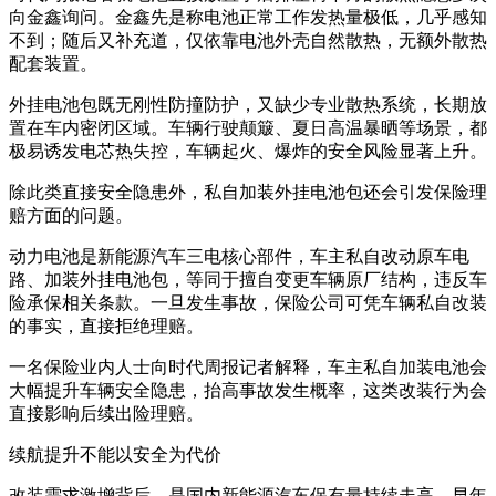
向金鑫询问。金鑫先是称电池正常工作发热量极低，几乎感知
不到；随后又补充道，仅依靠电池外壳自然散热，无额外散热
配套装置。
外挂电池包既无刚性防撞防护，又缺少专业散热系统，长期放
置在车内密闭区域。车辆行驶颠簸、夏日高温暴晒等场景，都
极易诱发电芯热失控，车辆起火、爆炸的安全风险显著上升。
除此类直接安全隐患外，私自加装外挂电池包还会引发保险理
赔方面的问题。
动力电池是新能源汽车三电核心部件，车主私自改动原车电
路、加装外挂电池包，等同于擅自变更车辆原厂结构，违反车
险承保相关条款。一旦发生事故，保险公司可凭车辆私自改装
的事实，直接拒绝理赔。
一名保险业内人士向时代周报记者解释，车主私自加装电池会
大幅提升车辆安全隐患，抬高事故发生概率，这类改装行为会
直接影响后续出险理赔。
续航提升不能以安全为代价
改装需求激增背后，是国内新能源汽车保有量持续走高，早年