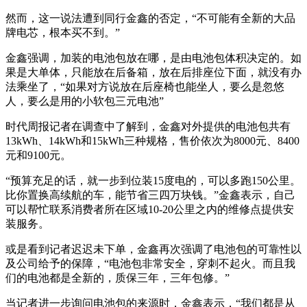
然而，这一说法遭到同行金鑫的否定，“不可能有全新的大品
牌电芯，根本买不到。”
金鑫强调，加装的电池包放在哪，是由电池包体积决定的。如
果是大单体，只能放在后备箱，放在后排座位下面，就没有办
法乘坐了，“如果对方说放在后座椅也能坐人，要么是忽悠
人，要么是用的小软包三元电池”
时代周报记者在调查中了解到，金鑫对外提供的电池包共有
13kWh、14kWh和15kWh三种规格，售价依次为8000元、8400
元和9100元。
“预算充足的话，就一步到位装15度电的，可以多跑150公里。
比你置换高续航的车，能节省三四万块钱。”金鑫表示，自己
可以帮忙联系消费者所在区域10-20公里之内的维修点提供安
装服务。
或是看到记者迟迟未下单，金鑫再次强调了电池包的可靠性以
及公司给予的保障，“电池包非常安全，穿刺不起火。而且我
们的电池都是全新的，质保三年，三年包修。”
当记者进一步询问电池包的来源时，金鑫表示，“我们都是从