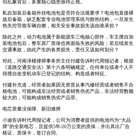
但乱象背后，多重核心隐患亟待正视。
私自加装后备箱外挂电池包是否符合法规要求？电池包直接裸
放后备箱，缺乏配套专业电池管理系统与散热结构，一旦发生
热失控导致车辆自燃，相关安全事故损失该由谁承担？
除此之外，动力电池属于新能源车三电核心部件，车主擅自加
装电池包后，整车原厂质保也将面临失效的风险；若后续发生
交通事故，由此产生的各类损失，责任又该如何划分？
对此，河南泽槿律师事务所主任付建告诉时代周报记者，根据
《道路交通安全法》第十六条明确规定，任何单位或者个人不
得擅自改变机动车已登记的结构、构造或者特征。
付建补充道，经营者如果因无资质从事汽修经营或者销售不合
格电池，可能构成非法经营或者销售伪劣产品，非法经营数额
较大的，可能构成销售伪劣产品罪。
电芯质量没保障、新旧难辨
小迪告诉时代周报记者，公司为消费者提供的电池均为“大品
牌”的全新电芯，且提供5年/20万公里的质保，并出具出厂合
格证、质保卡，签订合同。