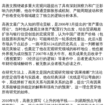
高善文围绕诸多重大宏观问题提出了具有深刻洞察力和广泛影
响力的判断。他在中国通货膨胀形成机制、产能周期波动和资
产价格变化等领域建立了独立的逻辑分析体系。
高善文最广为人知的理论贡献，是2006年3月提出的“资产重估
理论”。当时他从微观主体资产配置行为出发，结合贸易顺差
扩张与银行信贷创造的宏观背景，认为中国广谱资产价格（包
括股票和房地产在内）可能将经历一轮系统性重估。此后A股
市场从千点起步，一路冲至6124点的历史高点，这一判断被市
场完美验证，也奠定了他在宏观研究领域的标杆地位，他也被
外界视为成功预言了2007年A股大牛市。相关成果先后收录于
《透视繁荣》《经济运行的逻辑》等著作中，后者更成为2013
年财经领域畅销书，被无数从业者视为必读之作。
在研究方法上，高善文是国内宏观研究领域“因果推断”方法论
的坚定倡导者与实践者。他在经典演讲《光线是可以弯曲的》
中，系统辨析了相关关系与因果关系的边界，提出“只有因果
关系能够提供稳定的解释和强有力的预测”。这一理念贯穿他
所有研究的始终。
2010年9月，高善文撰写《上升的地平线——刘易斯拐点与通