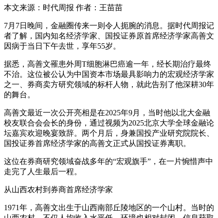
本文来源：时代周报 作者：王苗苗
7月7日晚间，金融圈传来一则令人扼腕的消息。据时代周报记
者了解，国内知名经济学家、国投证券原首席经济学家高善文
因病于当日下午去世，享年55岁。
据悉，高善文罹患外周T细胞淋巴癌逾一年，经长期治疗最终
不治。这位被公认为中国资本市场最具影响力的宏观经济学家
之一、券商卖方研究领域的标杆人物，就此告别了他深耕30年
的舞台。
高善文最近一次公开亮相是在2025年9月，当时他以北大金融
校友联合会会长的身份，通过视频为2025北京大学全球金融论
坛嘉宾欢迎晚宴致辞。两个月后，身兼国投产业研究院院长、
国投证券首席经济学家的高善文正式从国投证券离职。
这位在券商研究领域奋战多年的“宏观旗手”，在一片惋惜声中
走完了人生最后一程。
从山西农村到券商首席经济学家
1971年，高善文出生于山西南部丘陵地区的一个山村。当时的
山西农村，不仅人均收入水平低，环境也相对封闭，信息获取