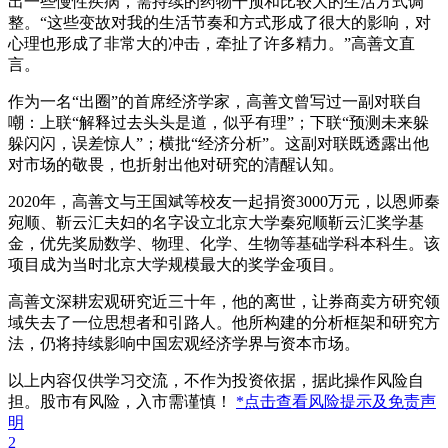
出一些慢性疾病，需持续的药物干预和比较大的生活方式调
整。“这些变故对我的生活节奏和方式形成了很大的影响，对
心理也形成了非常大的冲击，牵扯了许多精力。”高善文直
言。
作为一名“出圈”的首席经济学家，高善文曾写过一副对联自
嘲：上联“解释过去头头是道，似乎有理”；下联“预测未来躲
躲闪闪，误差惊人”；横批“经济分析”。这副对联既透露出他
对市场的敬畏，也折射出他对研究的清醒认知。
2020年，高善文与王国斌等校友一起捐资3000万元，以恩师秦
宛顺、靳云汇夫妇的名字设立北京大学秦宛顺靳云汇奖学基
金，优先奖励数学、物理、化学、生物等基础学科本科生。该
项目成为当时北京大学规模最大的奖学金项目。
高善文深耕宏观研究近三十年，他的离世，让券商卖方研究领
域失去了一位思想者和引路人。他所构建的分析框架和研究方
法，仍将持续影响中国宏观经济学界与资本市场。
以上内容仅供学习交流，不作为投资依据，据此操作风险自
担。股市有风险，入市需谨慎！
*点击查看风险提示及免责声
明
2