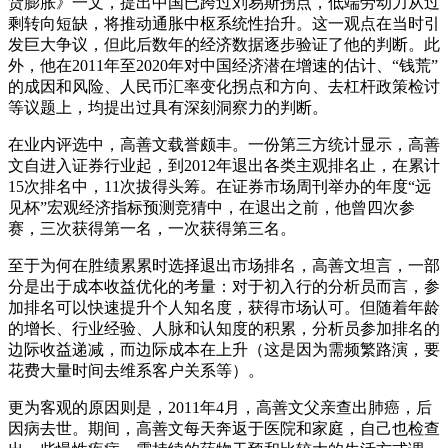
货膨胀》一文，提出中国已跨过刘易斯拐点，低端劳动力从过
剩转向短缺，将推动通胀中枢系统性抬升。这一观点在当时引
发巨大争议，但此后数年的经济数据逐步验证了他的判断。此
外，他在2011年至2020年对中国经济潜在增速的估计、“钱荒”
的成因和风险、人民币汇率变化拐点和方向、去杠杆政策检讨
等议题上，均提出过具有深刻洞察力的判断。
在业内评选中，高善文载誉颇丰。一份第三方统计显示，高善
文自进入证券行业起，到2012年退出各类主观排名止，在累计
15次排名中，11次拔得头筹。在证券市场周刊举办的年度“远
见杯”宏观经济指标预测竞猜中，在退出之前，他曾四次参
赛，三次获得第一名，一次获得第三名。
至于为何在胜绩累累时选择退出市场排名，高善文坦言，一部
分是出于成本收益优化的考量：对于初入行的分析员而言，参
加排名可以快速提升个人知名度，获得市场认可。但随着年龄
的增长、行业经验、人脉和认知度的积累，分析员参加排名的
边际收益递减，而边际成本在上升（这是因为需频繁路演，要
花费大量时间去维系客户关系等）。
更为客观的原因则是，2011年4月，高善文父亲查出肺癌，后
因病去世。期间，高善文每天奔返于医院和家庭，自己也检查