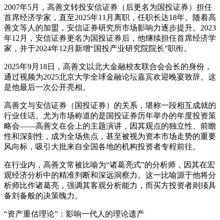
2007年5月，高善文转投安信证券（后更名为国投证券）担任
首席经济学家，直至2025年11月离职，任职长达18年。随着高
善文等人的加盟，安信证券研究所市场影响力逐步提升。2023
年12月，安信证券更名为国投证券后，他继续担任首席经济学
家，并于2024年12月新增“国投产业研究院院长”职衔。
2025年9月18日，高善文以北大金融校友联合会会长的身份，
通过视频为2025北京大学全球金融论坛嘉宾欢迎晚宴致辞。这
是他最后一次公开亮相。
高善文与安信证券（国投证券）的关系，堪称一段相互成就的
行业佳话。尤为市场称道的是国投证券历年举办的年度投资策
略会——高善文在会上的主题演讲，因其观点的独立性、前瞻
性和深刻性，成为全场焦点，甚至被视为资本市场走势的重要
风向标，吸引大批来自全国各地的机构投资者专程前往。
在行业内，高善文常被比喻为“诸葛亮式”的分析师，因其在宏
观经济分析中的精准判断和深远洞察力。这一比喻源于他将分
析师比作诸葛亮，强调其客观分析能力，而买方投资者则须具
备刘备般的决策魄力。
“资产重估理论”：影响一代人的理论遗产