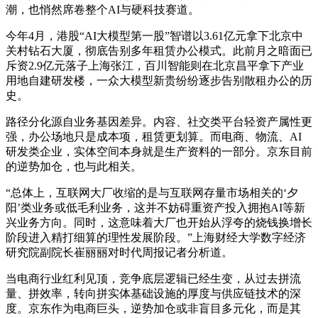
潮，也悄然席卷整个AI与硬科技赛道。
今年4月，港股“AI大模型第一股”智谱以3.61亿元拿下北京中
关村钻石大厦，彻底告别多年租赁办公模式。此前月之暗面已
斥资2.9亿元落子上海张江，百川智能则在北京昌平拿下产业
用地自建研发楼，一众大模型新贵纷纷逐步告别散租办公的历
史。
路径分化源自业务基因差异。内容、社交类平台轻资产属性更
强，办公场地只是成本项，租赁更划算。而电商、物流、AI
研发类企业，实体空间本身就是生产资料的一部分。京东目前
的逆势加仓，也与此相关。
“总体上，互联网大厂收缩的是与互联网存量市场相关的‘夕
阳’类业务或低毛利业务，这并不妨碍重资产投入拥抱AI等新
兴业务方向。同时，这意味着大厂也开始从浮夸的烧钱换增长
阶段进入精打细算的理性发展阶段。”上海财经大学数字经济
研究院副院长崔丽丽对时代周报记者分析道。
当电商行业红利见顶，竞争底层逻辑已经生变，从过去拼流
量、拼效率，转向拼实体基础设施的厚度与供应链技术的深
度。京东作为电商巨头，逆势加仓或非盲目多元化，而是其