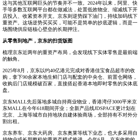
这与其他互联网巨头的节奏并不一致。2024年以来，阿里、快
手等多数互联网平台都在做减法，处置低效物业、缩减线下开
店投入、收紧资本开支。京东则逆势踩下油门，持续加码线下
重资产。这场逆势买买买，可能不是简单的抄底逻辑，而是一
场围绕供应链核心壁垒的长期押注。
从零售到地产，京东的扫货版图
梳理京东近两年的重资产布局，会发现线下实体零售是最前端
的触角。
2025年8月，京东以约40亿港元完成对香港佳宝食品超市的收
购，拿下90余家本地生鲜门店与配套的中央仓、前置仓网络，
收购后门店规模破百家，直接搭起香港本地即时零售的实体底
盘。
京东MALL先后落地多城自持商业物业，香港湾仔3000平米京
东MALL在今年618期间开业；全新产品线JDSPACE更计划在
北京、上海等城市自持地块自建体验商场，全部持有不对外分
割出租。
京东养车、京东大药房、京东奥莱等线下业态，也大多采用自
持物业或长期整租的重资产模式推进。今年6月，京东收购的