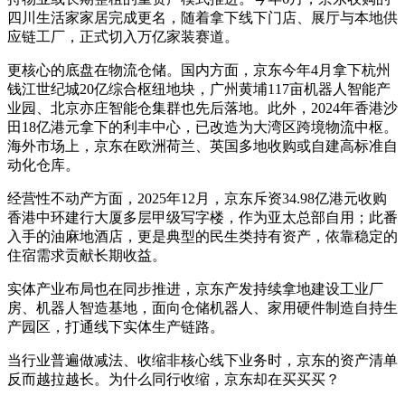
四川生活家家居完成更名，随着拿下线下门店、展厅与本地供
应链工厂，正式切入万亿家装赛道。
更核心的底盘在物流仓储。国内方面，京东今年4月拿下杭州
钱江世纪城20亿综合枢纽地块，广州黄埔117亩机器人智能产
业园、北京亦庄智能仓集群也先后落地。此外，2024年香港沙
田18亿港元拿下的利丰中心，已改造为大湾区跨境物流中枢。
海外市场上，京东在欧洲荷兰、英国多地收购或自建高标准自
动化仓库。
经营性不动产方面，2025年12月，京东斥资34.98亿港元收购
香港中环建行大厦多层甲级写字楼，作为亚太总部自用；此番
入手的油麻地酒店，更是典型的民生类持有资产，依靠稳定的
住宿需求贡献长期收益。
实体产业布局也在同步推进，京东产发持续拿地建设工业厂
房、机器人智造基地，面向仓储机器人、家用硬件制造自持生
产园区，打通线下实体生产链路。
当行业普遍做减法、收缩非核心线下业务时，京东的资产清单
反而越拉越长。为什么同行收缩，京东却在买买买？