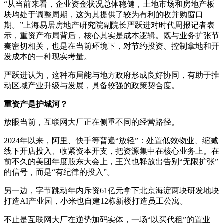
“从当前来看，企业资金状况总体稳健，土地市场和房地产板
块均处于调整周期，这为其提供了较为有利的收并购窗口
期。”上海易居房地产研究院副院长严跃进对时代周报记者表
示，重资产布局背后，核心其实是成本逻辑。既与业务扩张节
奏密切相关，也是在当前环境下，对节约投资、控制拿地和开
发成本的一种现实考量。
严跃进认为，这种布局能与地方政府形成良好协同，有助于推
动区域产业升级与发展，具备较强的政策契合度。
重资产是护城河？
放眼当前，互联网大厂正在侧重不同的经营路径。
2024年以来，阿里、快手等普遍“放轻”：处置低效物业、缩减
线下开店投入、收紧资本开支，把资源集中在核心业务上。在
前不久的美团年度股东大会上，王兴也释放出告别“无限扩张”
的信号，而是“有纪律的投入”。
另一边，字节跳动年内斥资61亿元拿下北京海淀两块研发地块
打造AI产业园，小米也自建12栋新楼打造员工公寓。
不止是互联网大厂在逆势加码实体，一场“以买代租”的置业