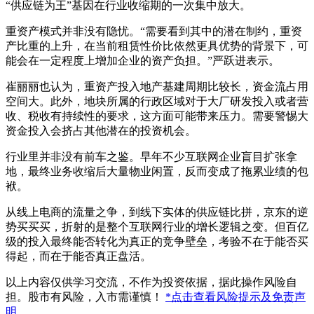
“供应链为王”基因在行业收缩期的一次集中放大。
重资产模式并非没有隐忧。“需要看到其中的潜在制约，重资
产比重的上升，在当前租赁性价比依然更具优势的背景下，可
能会在一定程度上增加企业的资产负担。”严跃进表示。
崔丽丽也认为，重资产投入地产基建周期比较长，资金流占用
空间大。此外，地块所属的行政区域对于大厂研发投入或者营
收、税收有持续性的要求，这方面可能带来压力。需要警惕大
资金投入会挤占其他潜在的投资机会。
行业里并非没有前车之鉴。早年不少互联网企业盲目扩张拿
地，最终业务收缩后大量物业闲置，反而变成了拖累业绩的包
袱。
从线上电商的流量之争，到线下实体的供应链比拼，京东的逆
势买买买，折射的是整个互联网行业的增长逻辑之变。但百亿
级的投入最终能否转化为真正的竞争壁垒，考验不在于能否买
得起，而在于能否真正盘活。
以上内容仅供学习交流，不作为投资依据，据此操作风险自
担。股市有风险，入市需谨慎！
*点击查看风险提示及免责声
明