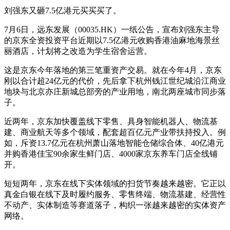
刘强东又砸7.5亿港元买买买了。
7月6日，远东发展（00035.HK）一纸公告，宣布刘强东主导
的京东全资投资平台近期以7.5亿港元收购香港油麻地海景丝
丽酒店，计划将之改造为学生宿舍运营。
这是京东今年落地的第三笔重资产交易。就在今年4月，京东
刚以合计超24亿元的代价，先后拿下杭州钱江世纪城沿江商业
地块与北京亦庄新城总部旁的产业用地，南北两座城市同步落
子。
近两年，京东加快覆盖线下零售、具身智能机器人、物流基
建、商业航天等多个领域，配套超百亿元产业带扶持投入。例
如，斥资13.7亿元在杭州萧山落地智能仓储综合体、40亿港元
并购香港佳宝90余家生鲜门店、4000家京东养车门店全线铺
开。
短短两年，京东在线下实体领域的扫货节奏越来越密。它正以
真金白银在线下及时履约服务、零售终端、物流基建、经营性
不动产、实体制造等赛道落子，构织一张越来越密的实体资产
网络。