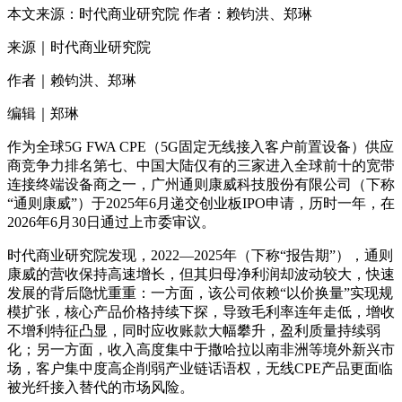
本文来源：时代商业研究院 作者：赖钧洪、郑琳
来源｜时代商业研究院
作者｜赖钧洪、郑琳
编辑｜郑琳
作为全球5G FWA CPE（5G固定无线接入客户前置设备）供应
商竞争力排名第七、中国大陆仅有的三家进入全球前十的宽带
连接终端设备商之一，广州通则康威科技股份有限公司（下称
“通则康威”）于2025年6月递交创业板IPO申请，历时一年，在
2026年6月30日通过上市委审议。
时代商业研究院发现，2022—2025年（下称“报告期”），通则
康威的营收保持高速增长，但其归母净利润却波动较大，快速
发展的背后隐忧重重：一方面，该公司依赖“以价换量”实现规
模扩张，核心产品价格持续下探，导致毛利率连年走低，增收
不增利特征凸显，同时应收账款大幅攀升，盈利质量持续弱
化；另一方面，收入高度集中于撒哈拉以南非洲等境外新兴市
场，客户集中度高企削弱产业链话语权，无线CPE产品更面临
被光纤接入替代的市场风险。