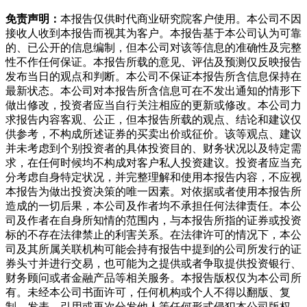
免责声明：
本报告仅供时代商业研究院客户使用。本公司不因
接收人收到本报告而视其为客户。本报告基于本公司认为可靠
的、已公开的信息编制，但本公司对该等信息的准确性及完整
性不作任何保证。本报告所载的意见、评估及预测仅反映报告
发布当日的观点和判断。本公司不保证本报告所含信息保持在
最新状态。本公司对本报告所含信息可在不发出通知的情形下
做出修改，投资者应当自行关注相应的更新或修改。本公司力
求报告内容客观、公正，但本报告所载的观点、结论和建议仅
供参考，不构成所述证券的买卖出价或征价。该等观点、建议
并未考虑到个别投资者的具体投资目的、财务状况以及特定需
求，在任何时候均不构成对客户私人投资建议。投资者应当充
分考虑自身特定状况，并完整理解和使用本报告内容，不应视
本报告为做出投资决策的唯一因素。对依据或者使用本报告所
造成的一切后果，本公司及作者均不承担任何法律责任。本公
司及作者在自身所知情的范围内，与本报告所指的证券或投资
标的不存在法律禁止的利害关系。在法律许可的情况下，本公
司及其所属关联机构可能会持有报告中提到的公司所发行的证
券头寸并进行交易，也可能为之提供或者争取提供投资银行、
财务顾问或者金融产品等相关服务。本报告版权仅为本公司所
有。未经本公司书面许可，任何机构或个人不得以翻版、复
制、发表、引用或再次分发他人等任何形式侵犯本公司版权。