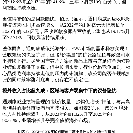
的39.83%降至2025年的24.03%，三年下滑超15个百分点，盈
利韧性持续承压。
更值得警惕的是回款隐忧。招股书显示，通则康威的应收账款
规模随营收同步高速增长，从2022年的1.84亿元大幅增长至
2025年的5.32亿元，应收账款余额占营收的比重也从19.17%升
至32.31%，回款风险持续累积。
整体而言，通则康威依托海外5G FWA市场的需求释放实现了
营收规模的快速扩张，但“以价换量”的扩张路径也导致盈利水
平持续下行。尽管国产芯片方案的新品上市与充足订单为短期
业绩修复提供了支撑，但中长期来看，行业价格竞争加剧、核
心品类毛利率持续走低的压力尚未消解，该公司能否在规模扩
张的同时筑牢盈利底盘，仍存在不确定性。
境外收入占比超九成：区域与客户双集中下的议价隐忧
通则康威业绩端呈现的“以价换量、赊销促增长”特征，与其高
度倾斜的境外市场布局直接相关。如图表2所示，该公司境外
收入占比持续攀升，从2023年的81.32%升至2025年的
90.61%，业绩增长几乎完全依赖海外市场。