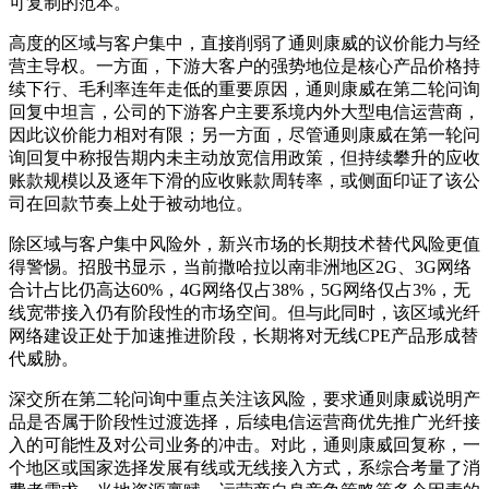
可复制的范本。
高度的区域与客户集中，直接削弱了通则康威的议价能力与经
营主导权。一方面，下游大客户的强势地位是核心产品价格持
续下行、毛利率连年走低的重要原因，通则康威在第二轮问询
回复中坦言，公司的下游客户主要系境内外大型电信运营商，
因此议价能力相对有限；另一方面，尽管通则康威在第一轮问
询回复中称报告期内未主动放宽信用政策，但持续攀升的应收
账款规模以及逐年下滑的应收账款周转率，或侧面印证了该公
司在回款节奏上处于被动地位。
除区域与客户集中风险外，新兴市场的长期技术替代风险更值
得警惕。招股书显示，当前撒哈拉以南非洲地区2G、3G网络
合计占比仍高达60%，4G网络仅占38%，5G网络仅占3%，无
线宽带接入仍有阶段性的市场空间。但与此同时，该区域光纤
网络建设正处于加速推进阶段，长期将对无线CPE产品形成替
代威胁。
深交所在第二轮问询中重点关注该风险，要求通则康威说明产
品是否属于阶段性过渡选择，后续电信运营商优先推广光纤接
入的可能性及对公司业务的冲击。对此，通则康威回复称，一
个地区或国家选择发展有线或无线接入方式，系综合考量了消