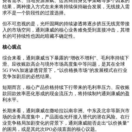
费者需求、当地资源禀赋、运营商自身竞争策略等多个因素的
结果，两种接入方式在未来将持续保持融合发展，无线接入需
求不是一个阶段性的过渡选择。
但不可忽视的是，光纤固网的持续渗透将逐步挤压无线宽带接
入的市场空间，通则康威的核心业务难免受到直接冲击，其增
长的可持续性也因此暗藏不确定性。
核心观点
综合来看，通则康威当下暴露的“增收不增利”、毛利率持续下
滑、应收账款高企与境外市场高度集中等问题，是其在全球
5G FWA加速渗透背景下，“以价格换市场”的发展模式在行业
竞争加剧后的必然结果。
短期而言，核心产品价格持续下行带来的毛利率压力、应收账
款回款效率恶化形成的现金流压力，将持续制约通则康威的盈
利水平。
长期来看，通则康威在撒哈拉以南非洲、中东及北非等新兴市
场的业务高度集中，产品面临光纤接入替代的潜在风险。在行
业竞争格局加剧变化的背景下，通则康威能否走出“以价换量”
的困局，或是其此次IPO必须直面的核心议题。