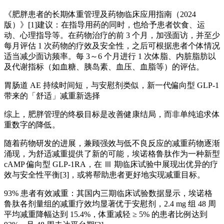
《肥胖患者的长期体重管理及药物临床应用指南（2024
版）》[1]建议：在指导用药的同时，也给予患者饮食、运
动、心理指导等。在药物治疗的前 3 个月，加强面访，并至少
每月评估 1 次药物的疗效及安全性，之后可根据患者个体情况
适当减少面访频率。每 3～6 个月进行 1 次体脂、内脏脂肪以
及代谢指标（如血糖、胰岛素、血压、血脂等）的评估。
胃肠道 AE 持续时间短，与安慰剂类似，新一代偏向型 GLP-1
带来的「舒适」减重新选择
综上，肥胖管理的终极目标是改善健康结局，而非单纯追求体
重数字的降低。
随着药物研发的进展，兼顾强效与低不良反应的减重药物逐渐
涌现，为舒适减重提供了新的可能，埃诺格鲁肽作为一种新型
cAMP 偏向型 GLP-1RA，在 Ⅲ 期临床试验中展现出优异的疗
效与安全性平衡[3]，或将帮助患者更好地实现减重目标。
93% 患者有效减重：其国内三期临床试验数据显示，埃诺格
鲁肽各剂量组的减重疗效均显著优于安慰剂，2.4 mg 组 48 周
平均减重降幅达到 15.4%，体重减轻 ≥ 5% 的患者比例达到