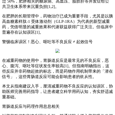
过 50%，肥胖相关的糖尿病、高血压、脂肪肝等并发症给公
共卫生体系带来沉重负担[1,2]。
在肥胖的长期管理中，药物治疗已成为重要手段，尤其是以胰
高血糖素样肽-1 受体激动剂（GLP-1RA）为代表的新型减重
药，凭借明显的减重效果和代谢获益获得广泛关注。但临床中
普遍存在认知误区[1]。
警惕临床误区！恶心、呕吐等不良反应 ≠ 起效信号
在减重药物的使用中，胃肠道反应是最常见的不良反应，恶
心、腹泻、呕吐等症状发生率较高[1]。但指南明确指出，这
些反应并非药物起效的标志，而是药物作用机制带来的「潜在
信号」，这些胃肠道反应可能会影响患者的依从性。
本文从指南建议入手，厘清减重药物不良反应的认知误区，协
助医师完善用药指导，让患者建立科学用药认知，夯实舒适减
重基础。
胃肠道反应与药理作用息息相关