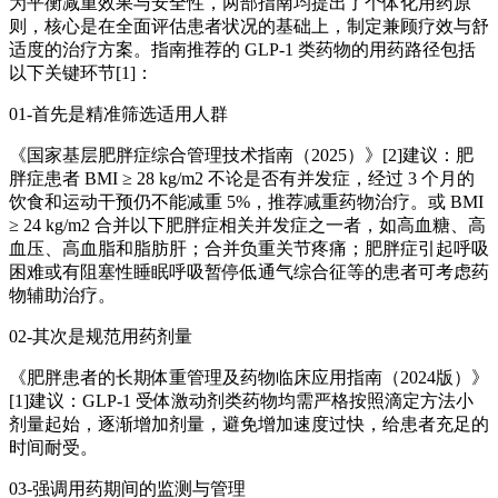
为平衡减重效果与安全性，两部指南均提出了个体化用药原
则，核心是在全面评估患者状况的基础上，制定兼顾疗效与舒
适度的治疗方案。指南推荐的 GLP-1 类药物的用药路径包括
以下关键环节[1]：
01-首先是精准筛选适用人群
《国家基层肥胖症综合管理技术指南（2025）》[2]建议：肥
胖症患者 BMI ≥ 28 kg/m2 不论是否有并发症，经过 3 个月的
饮食和运动干预仍不能减重 5%，推荐减重药物治疗。或 BMI
≥ 24 kg/m2 合并以下肥胖症相关并发症之一者，如高血糖、高
血压、高血脂和脂肪肝；合并负重关节疼痛；肥胖症引起呼吸
困难或有阻塞性睡眠呼吸暂停低通气综合征等的患者可考虑药
物辅助治疗。
02-其次是规范用药剂量
《肥胖患者的长期体重管理及药物临床应用指南（2024版）》
[1]建议：GLP-1 受体激动剂类药物均需严格按照滴定方法小
剂量起始，逐渐增加剂量，避免增加速度过快，给患者充足的
时间耐受。
03-强调用药期间的监测与管理