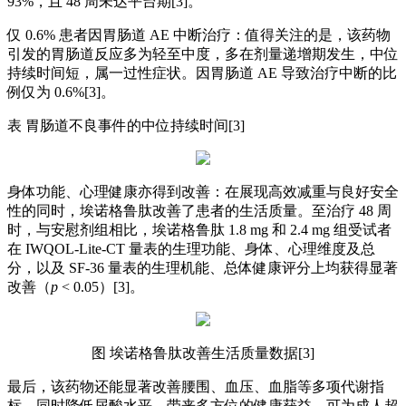
93%，且 48 周未达平台期[3]。
仅 0.6% 患者因胃肠道 AE 中断治疗：值得关注的是，该药物
引发的胃肠道反应多为轻至中度，多在剂量递增期发生，中位
持续时间短，属一过性症状。因胃肠道 AE 导致治疗中断的比
例仅为 0.6%[3]。
表 胃肠道不良事件的中位持续时间[3]
身体功能、心理健康亦得到改善：在展现高效减重与良好安全
性的同时，埃诺格鲁肽改善了患者的生活质量。至治疗 48 周
时，与安慰剂组相比，埃诺格鲁肽 1.8 mg 和 2.4 mg 组受试者
在 IWQOL-Lite-CT 量表的生理功能、身体、心理维度及总
分，以及 SF-36 量表的生理机能、总体健康评分上均获得显著
改善（
p
< 0.05）[3]。
图 埃诺格鲁肽改善生活质量数据[3]
最后，该药物还能显著改善腰围、血压、血脂等多项代谢指
标，同时降低尿酸水平，带来多方位的健康获益，可为成人超