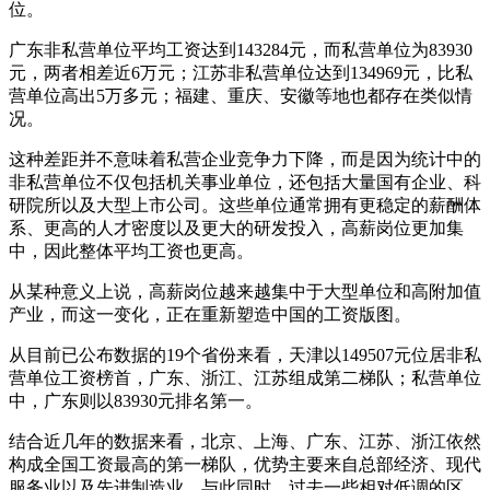
位。
广东非私营单位平均工资达到143284元，而私营单位为83930
元，两者相差近6万元；江苏非私营单位达到134969元，比私
营单位高出5万多元；福建、重庆、安徽等地也都存在类似情
况。
这种差距并不意味着私营企业竞争力下降，而是因为统计中的
非私营单位不仅包括机关事业单位，还包括大量国有企业、科
研院所以及大型上市公司。这些单位通常拥有更稳定的薪酬体
系、更高的人才密度以及更大的研发投入，高薪岗位更加集
中，因此整体平均工资也更高。
从某种意义上说，高薪岗位越来越集中于大型单位和高附加值
产业，而这一变化，正在重新塑造中国的工资版图。
从目前已公布数据的19个省份来看，天津以149507元位居非私
营单位工资榜首，广东、浙江、江苏组成第二梯队；私营单位
中，广东则以83930元排名第一。
结合近几年的数据来看，北京、上海、广东、江苏、浙江依然
构成全国工资最高的第一梯队，优势主要来自总部经济、现代
服务业以及先进制造业。与此同时，过去一些相对低调的区