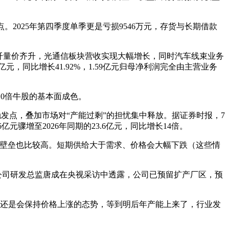
。2025年第四季度单季更是亏损9546万元，存货与长期借款
来的光纤量价齐升，光通信板块营收实现大幅增长，同时汽车线束业务
，同比增长41.92%，1.59亿元归母净利润完全由主营业务
10倍牛股的基本面成色。
为触发点，叠加市场对“产能过剩”的担忧集中释放。据证券时报，7
亿元骤增至2026年同期的23.6亿元，同比增长14倍。
术壁垒也比较高。短期供给大于需求、价格会大幅下跌（这些情
限公司研发总监唐成在央视采访中透露，公司已预留扩产厂区，预
存还是会保持价格上涨的态势，等到明后年产能上来了，行业发