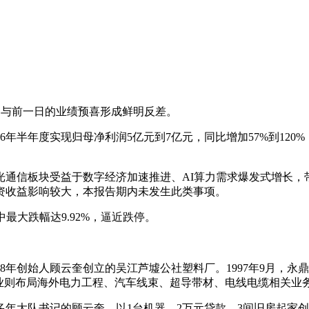
下挫，与前一日的业绩预喜形成鲜明反差。
6年半年度实现归母净利润5亿元到7亿元，同比增加57%到120%
光通信板块受益于数字经济加速推进、AI算力需求爆发式增长，
投资收益影响较大，本报告期内未发生此类事项。
盘中最大跌幅达9.92%，逼近跌停。
8年创始人顾云奎创立的吴江芦墟公社塑料厂。1997年9月，永鼎
业则布局海外电力工程、汽车线束、超导带材、电线电缆相关业
多年大队书记的顾云奎，以1台机器、2万元贷款、3间旧房起家创