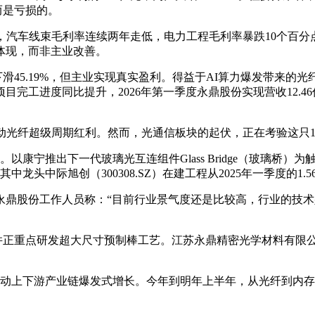
而是亏损的。
，汽车线束毛利率连续两年走低，电力工程毛利率暴跌10个百分点
的体现，而非主业改善。
比下滑45.19%，但主业实现真实盈利。得益于AI算力爆发带
工进度同比提升，2026年第一季度永鼎股份实现营收12.46亿元
拉动光纤超级周期红利。然而，光通信板块的起伏，正在考验这只
以康宁推出下一代玻璃光互连组件Glass Bridge（玻璃桥）
头中际旭创（300308.SZ）在建工程从2025年一季度的1.56
永鼎股份工作人员称：“目前行业景气度还是比较高，行业的技
克，并正重点研发超大尺寸预制棒工艺。江苏永鼎精密光学材料有
带动上下游产业链爆发式增长。今年到明年上半年，从光纤到内