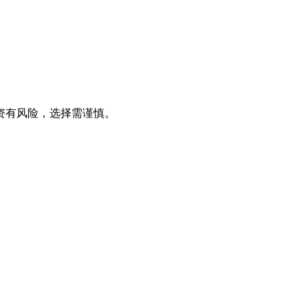
资有风险，选择需谨慎。