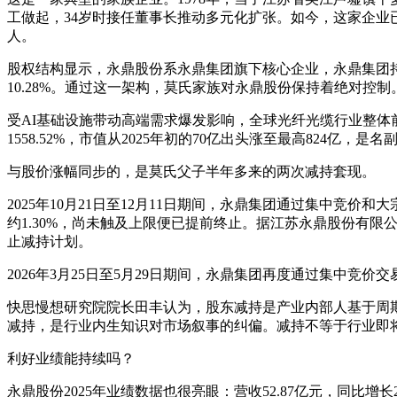
工做起，34岁时接任董事长推动多元化扩张。如今，这家企业
人。
股权结构显示，永鼎股份系永鼎集团旗下核心企业，永鼎集团持股23
10.28%。通过这一架构，莫氏家族对永鼎股份保持着绝对控制
受AI基础设施带动高端需求爆发影响，全球光纤光缆行业整体前景向好
1558.52%，市值从2025年初的70亿出头涨至最高824亿，是
与股价涨幅同步的，是莫氏父子半年多来的两次减持套现。
2025年10月21日至12月11日期间，永鼎集团通过集中竞价
约1.30%，尚未触及上限便已提前终止。据江苏永鼎股份有
止减持计划。
2026年3月25日至5月29日期间，永鼎集团再度通过集中竞价交易
快思慢想研究院院长田丰认为，股东减持是产业内部人基于周
减持，是行业内生知识对市场叙事的纠偏。减持不等于行业即将
利好业绩能持续吗？
永鼎股份2025年业绩数据也很亮眼：营收52.87亿元，同比增长