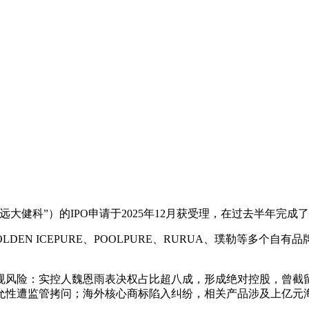
健科”）的IPO申请于2025年12月获受理，在过去半年完成
LDEN ICEPURE、POOLPURE、RURUA、璞勒等多
规风险：实控人魏恩雨表决权占比超八成，形成绝对控股，曾截
公允性遭监管拷问；海外核心商标陷入纠纷，相关产品涉及上亿