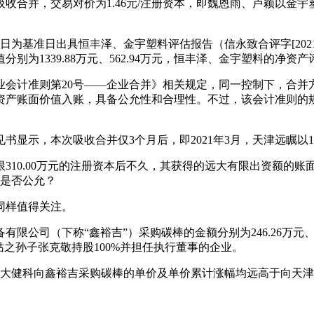
合并，交易对价为1.46元/注册资本，即魏恩雨、卢颖以金宇塑
0日为基准日出具恒丰泽、金宇塑料评估报告（信永致合评字[2021]第
分别为1339.88万元、562.94万元，恒丰泽、金宇塑料的净
业会计准则第20号——企业合并》相关规定，同一控制下，合并
资产账面价值入账，具备公允性和合理性。不过，该会计准则的
见书显示，本次吸收合并仅3个月后，即2021年3月，天津远瞩以1
限310.00万元的注册资本后不久，其获得的远大有限出资额的账面
价是否公允？
同样值得关注。
有限公司（下称“鑫裕吉”）采购碳棒的金额分别为246.26万元、1
之孙子张克敬持股100%并担任执行董事的企业。
年，远大健科向鑫裕吉采购碳棒的单价及单价累计涨幅均远高于向