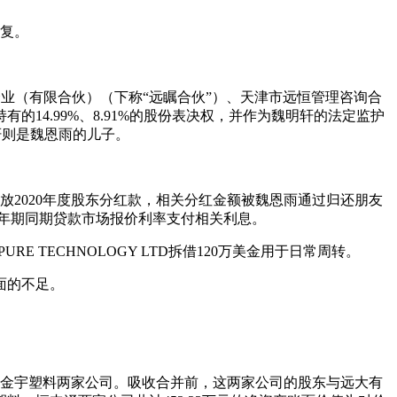
回复。
伙企业（有限合伙）（下称“远瞩合伙”）、天津市远恒管理咨询合
的14.99%、8.91%的股份表决权，并作为魏明轩的法定监护
轩则是魏恩雨的儿子。
放2020年度股东分红款，相关分红金额被魏恩雨通过归还朋友
考1年期同期贷款市场报价利率支付相关利息。
TECHNOLOGY LTD拆借120万美金用于日常周转。
面的不足。
丰泽、金宇塑料两家公司。吸收合并前，这两家公司的股东与远大有