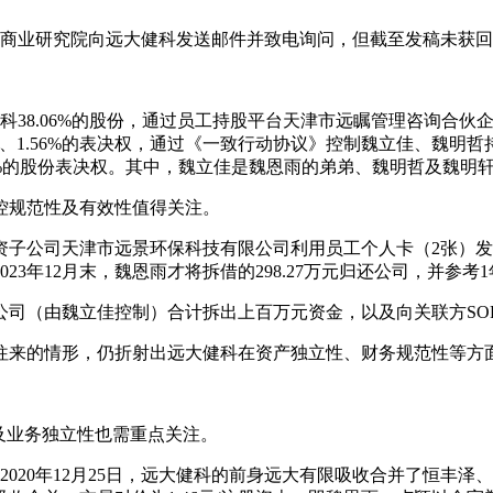
时代商业研究院向远大健科发送邮件并致电询问，但截至发稿未获
健科38.06%的股份，通过员工持股平台天津市远瞩管理咨询合
、1.56%的表决权，通过《一致行动协议》控制魏立佳、魏明哲持有
.19%的股份表决权。其中，魏立佳是魏恩雨的弟弟、魏明哲及魏明
控规范性及有效性值得关注。
资子公司天津市远景环保科技有限公司利用员工个人卡（2张）发
3年12月末，魏恩雨才将拆借的298.27万元归还公司，并参
由魏立佳控制）合计拆出上百万元资金，以及向关联方SOPURE 
往来的情形，仍折射出远大健科在资产独立性、财务规范性等方
及业务独立性也需重点关注。
，2020年12月25日，远大健科的前身远大有限吸收合并了恒