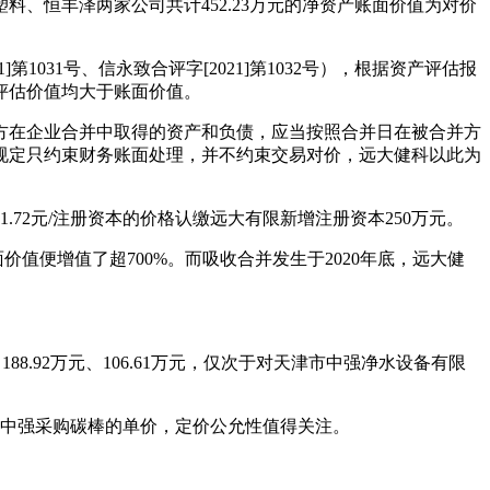
料、恒丰泽两家公司共计452.23万元的净资产账面价值为对价
1031号、信永致合评字[2021]第1032号），根据资产评估报
资产评估价值均大于账面价值。
方在企业合并中取得的资产和负债，应当按照合并日在被合并方
规定只约束财务账面处理，并不约束交易对价，远大健科以此为
1.72元/注册资本的价格认缴远大有限新增注册资本250万元。
价值便增值了超700%。而吸收合并发生于2020年底，远大健
88.92万元、106.61万元，仅次于对天津市中强净水设备有限
天津中强采购碳棒的单价，定价公允性值得关注。