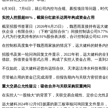
6月30日、7月6日，就公司内控与合规、募投项目等问题，
实控人控股超80%，截留分红款长达两年构成资金占用
截至招股书签署日（2026年6月25日），魏恩雨直接持有远大
伙企业（有限合伙）（下称“远恒合伙”）间接控制该公司9.77%
人代为行使其持有的8.91%股份表决权，合计控制该公司82
在控制权高度集中于魏恩雨家族的情况下，远大健科的财务内
招股书及第一轮问询回复文件显示，2022年初，远大健科的全
借款、拆借资金等形式占用，构成了实控人资金占用。一直到202
不仅如此，远大健科还曾向远恒合伙、天津远洁净水科技有限公司（
尽管被占用的资金已完成清理，但报告期内与关联方密切资金
重大交易公允性疑云：吸收合并与关联采购双重拷问
在实控人“一股独大”的背景下，关联交易合规性、定价公允性
远大健科2024年12月9日披露的新三板审核问询回复文件显示