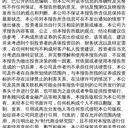
的、已公开的信息编制，但本公司对该等信息的准确性及完整
性不作任何保证。本报告所载的意见、评估及预测仅反映报告
发布当日的观点和判断。本公司不保证本报告所含信息保持在
最新状态。本公司对本报告所含信息可在不发出通知的情形下
做出修改，投资者应当自行关注相应的更新或修改。本公司力
求报告内容客观、公正，但本报告所载的观点、结论和建议仅
供参考，不构成所述证券的买卖出价或征价。该等观点、建议
并未考虑到个别投资者的具体投资目的、财务状况以及特定需
求，在任何时候均不构成对客户私人投资建议。投资者应当充
分考虑自身特定状况，并完整理解和使用本报告内容，不应视
本报告为做出投资决策的唯一因素。对依据或者使用本报告所
造成的一切后果，本公司及作者均不承担任何法律责任。本公
司及作者在自身所知情的范围内，与本报告所指的证券或投资
标的不存在法律禁止的利害关系。在法律许可的情况下，本公
司及其所属关联机构可能会持有报告中提到的公司所发行的证
券头寸并进行交易，也可能为之提供或者争取提供投资银行、
财务顾问或者金融产品等相关服务。本报告版权仅为本公司所
有。未经本公司书面许可，任何机构或个人不得以翻版、复
制、发表、引用或再次分发他人等任何形式侵犯本公司版权。
如征得本公司同意进行引用、刊发的，需在允许的范围内使
用，并注明出处为“时代商业研究院”，且不得对本报告进行任
何有悖原意的引用、删节和修改。本公司保留追究相关责任的