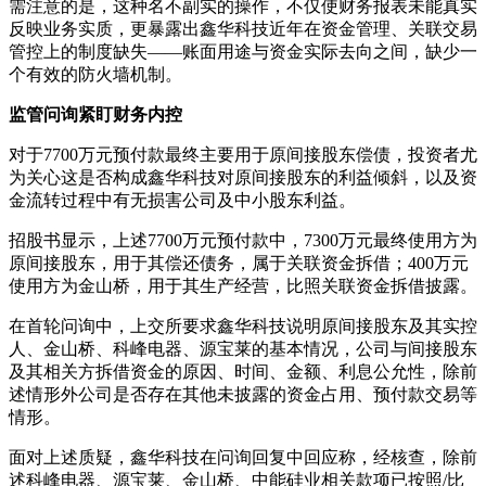
需注意的是，这种名不副实的操作，不仅使财务报表未能真实
反映业务实质，更暴露出鑫华科技近年在资金管理、关联交易
管控上的制度缺失——账面用途与资金实际去向之间，缺少一
个有效的防火墙机制。
监管问询紧盯财务内控
对于7700万元预付款最终主要用于原间接股东偿债，投资者尤
为关心这是否构成鑫华科技对原间接股东的利益倾斜，以及资
金流转过程中有无损害公司及中小股东利益。
招股书显示，上述7700万元预付款中，7300万元最终使用方为
原间接股东，用于其偿还债务，属于关联资金拆借；400万元
使用方为金山桥，用于其生产经营，比照关联资金拆借披露。
在首轮问询中，上交所要求鑫华科技说明原间接股东及其实控
人、金山桥、科峰电器、源宝莱的基本情况，公司与间接股东
及其相关方拆借资金的原因、时间、金额、利息公允性，除前
述情形外公司是否存在其他未披露的资金占用、预付款交易等
情形。
面对上述质疑，鑫华科技在问询回复中回应称，经核查，除前
述科峰电器、源宝莱、金山桥、中能硅业相关款项已按照/比