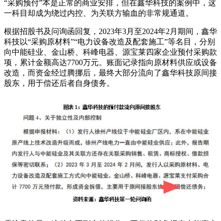
“采购预付”本是正常的商业安排，但在鑫华科技的案例中，这
一科目却成为绕过内控、为关联方输血的非常规通道。
根据招股书及问询函回复，2023年3月至2024年2月期间，鑫华
科技以“采购原材料”“电力设备改造及配套施工”等名目，分别
向中能硅业、金山桥、科峰电器、源宝莱四家企业预付采购款
项，累计金额高达7700万元。账面记录指向原材料供应或设备
改造，而资金经过腾挪后，最终大部分流向了鑫华科技原间接
股东，用于偿还后者自身债务。