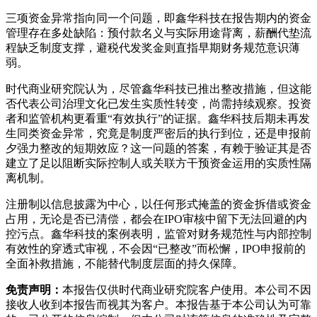
三项资金异常指向同一个问题，即鑫华科技在报告期内的资金
管理存在多处缺陷：预付款名义与实际用途背离，薪酬代垫流
程缺乏制度支撑，避税代发奖金则直指早期财务规范意识薄
弱。
时代商业研究院认为，尽管鑫华科技已推出整改措施，但这能
否代表公司治理文化已发生实质性转变，尚需持续观察。投资
者和监管机构更看重“有效执行”的证据。鑫华科技后期未再发
生同类资金异常，究竟是制度严密后的执行到位，还是申报前
夕强力整改的短期效应？这一问题的答案，有赖于验证其是否
建立了足以阻断实际控制人或关联方干预资金运用的实质性隔
离机制。
注册制以信息披露为中心，以任何形式掩盖的资金拆借或资金
占用，无论是否已清偿，都会在IPO审核中留下无法回避的内
控污点。鑫华科技的案例表明，监管对财务规范性与内部控制
有效性的穿透式审视，不会因“已整改”而松懈，IPO申报前的
全面补救措施，不能替代制度层面的持久保障。
免责声明：
本报告仅供时代商业研究院客户使用。本公司不因
接收人收到本报告而视其为客户。本报告基于本公司认为可靠