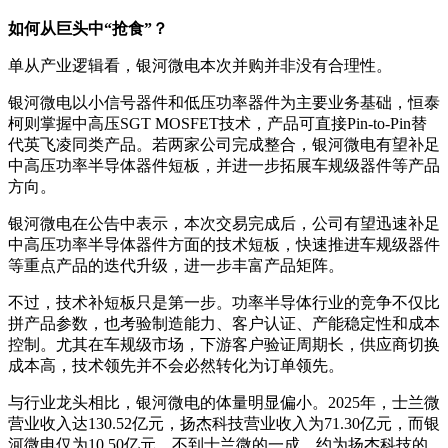
如何从巨头中“抢食”？
单从产业逻辑看，银河微电本次并购并非没有合理性。
银河微电以小信号器件和低压功率器件为主要业务基础，恒泰
柯则掌握中高压SGT MOSFET技术，产品可直接Pin-to-Pin替
代英飞凌同类产品。若两家公司完成整合，银河微电有望补足
中高压功率半导体器件短板，并进一步拓展车规级器件等产品
方向。
银河微电在公告中表示，本次交易完成后，公司有望迅速补足
中高压功率半导体器件方面的技术短板，快速推进车规级器件
等重点产品的迭代升级，进一步丰富产品矩阵。
不过，技术补短板只是第一步。功率半导体行业的竞争不仅比
拼产品参数，也考验制造能力、客户认证、产能稳定性和成本
控制。尤其在车规级市场，下游客户验证周期长，供应商切换
成本高，技术领先并不会必然转化为订单领先。
与行业龙头相比，银河微电的体量明显偏小。2025年，士兰微
营业收入达130.52亿元，扬杰科技营业收入为71.30亿元，而银
河微电仅为10.50亿元，不到士兰微的一成，约为扬杰科技的