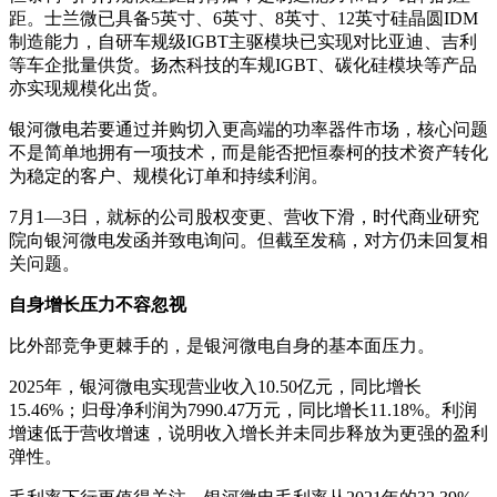
距。士兰微已具备5英寸、6英寸、8英寸、12英寸硅晶圆IDM
制造能力，自研车规级IGBT主驱模块已实现对比亚迪、吉利
等车企批量供货。扬杰科技的车规IGBT、碳化硅模块等产品
亦实现规模化出货。
银河微电若要通过并购切入更高端的功率器件市场，核心问题
不是简单地拥有一项技术，而是能否把恒泰柯的技术资产转化
为稳定的客户、规模化订单和持续利润。
7月1—3日，就标的公司股权变更、营收下滑，时代商业研究
院向银河微电发函并致电询问。但截至发稿，对方仍未回复相
关问题。
自身增长压力不容忽视
比外部竞争更棘手的，是银河微电自身的基本面压力。
2025年，银河微电实现营业收入10.50亿元，同比增长
15.46%；归母净利润为7990.47万元，同比增长11.18%。利润
增速低于营收增速，说明收入增长并未同步释放为更强的盈利
弹性。