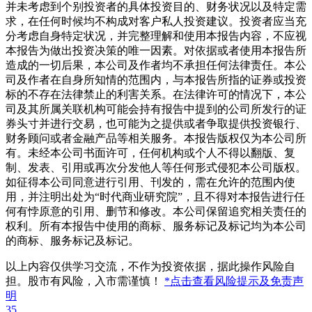
并未考虑到个别投资者的具体投资目的、财务状况以及特定需
求，在任何时候均不构成对客户私人投资建议。投资者应当充
分考虑自身特定状况，并完整理解和使用本报告内容，不应视
本报告为做出投资决策的唯一因素。对依据或者使用本报告所
造成的一切后果，本公司及作者均不承担任何法律责任。本公
司及作者在自身所知情的范围内，与本报告所指的证券或投资
标的不存在法律禁止的利害关系。在法律许可的情况下，本公
司及其所属关联机构可能会持有报告中提到的公司所发行的证
券头寸并进行交易，也可能为之提供或者争取提供投资银行、
财务顾问或者金融产品等相关服务。本报告版权仅为本公司所
有。未经本公司书面许可，任何机构或个人不得以翻版、复
制、发表、引用或再次分发他人等任何形式侵犯本公司版权。
如征得本公司同意进行引用、刊发的，需在允许的范围内使
用，并注明出处为“时代商业研究院”，且不得对本报告进行任
何有悖原意的引用、删节和修改。本公司保留追究相关责任的
权利。所有本报告中使用的商标、服务标记及标记均为本公司
的商标、服务标记及标记。
以上内容仅供学习交流，不作为投资依据，据此操作风险自
担。股市有风险，入市需谨慎！
*点击查看风险提示及免责声
明
35