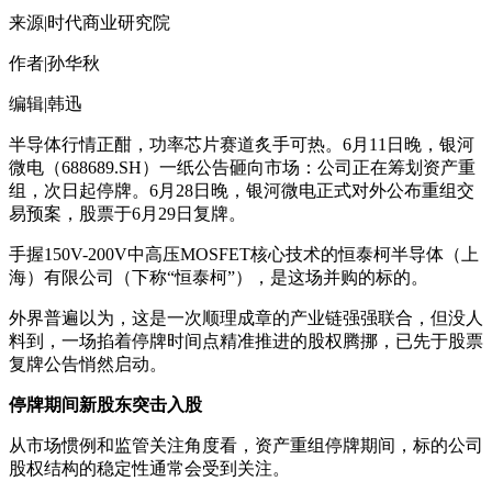
来源|时代商业研究院
作者|孙华秋
编辑|韩迅
半导体行情正酣，功率芯片赛道炙手可热。6月11日晚，银河
微电（688689.SH）一纸公告砸向市场：公司正在筹划资产重
组，次日起停牌。6月28日晚，银河微电正式对外公布重组交
易预案，股票于6月29日复牌。
手握150V-200V中高压MOSFET核心技术的恒泰柯半导体（上
海）有限公司（下称“恒泰柯”），是这场并购的标的。
外界普遍以为，这是一次顺理成章的产业链强强联合，但没人
料到，一场掐着停牌时间点精准推进的股权腾挪，已先于股票
复牌公告悄然启动。
停牌期间新股东突击入股
从市场惯例和监管关注角度看，资产重组停牌期间，标的公司
股权结构的稳定性通常会受到关注。