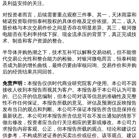
及利益安排的关注。
对投资者而言，后续需要重点观察三件事。其一，天沐雨霖和
铭诺投资取得恒泰柯股权的具体价格及定价依据。其二，该入
股价格与本次交易作价之间是否存在明显差异。其三，银河微
电能否在毛利率持续下探、现金流承压的背景下，真正完成技
术、制造和客户资源的整合。
半导体并购热潮之下，技术互补可以解释交易动机，但不能替
代交易公允性和整合能力的检验。对银河微电而言，恒泰柯能
否成为新的增长曲线，最终仍要由审核问询、交易作价和并购
后的经营结果共同回答。
免责声明：
本报告仅供时代商业研究院客户使用。本公司不因
接收人收到本报告而视其为客户。本报告基于本公司认为可靠
的、已公开的信息编制，但本公司对该等信息的准确性及完整
性不作任何保证。本报告所载的意见、评估及预测仅反映报告
发布当日的观点和判断。本公司不保证本报告所含信息保持在
最新状态。本公司对本报告所含信息可在不发出通知的情形下
做出修改，投资者应当自行关注相应的更新或修改。本公司力
求报告内容客观、公正，但本报告所载的观点、结论和建议仅
供参考，不构成所述证券的买卖出价或征价。该等观点、建议