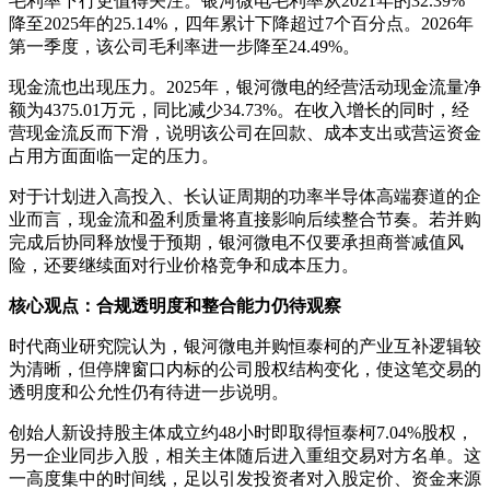
毛利率下行更值得关注。银河微电毛利率从2021年的32.39%
降至2025年的25.14%，四年累计下降超过7个百分点。2026年
第一季度，该公司毛利率进一步降至24.49%。
现金流也出现压力。2025年，银河微电的经营活动现金流量净
额为4375.01万元，同比减少34.73%。在收入增长的同时，经
营现金流反而下滑，说明该公司在回款、成本支出或营运资金
占用方面面临一定的压力。
对于计划进入高投入、长认证周期的功率半导体高端赛道的企
业而言，现金流和盈利质量将直接影响后续整合节奏。若并购
完成后协同释放慢于预期，银河微电不仅要承担商誉减值风
险，还要继续面对行业价格竞争和成本压力。
核心观点：合规透明度和整合能力仍待观察
时代商业研究院认为，银河微电并购恒泰柯的产业互补逻辑较
为清晰，但停牌窗口内标的公司股权结构变化，使这笔交易的
透明度和公允性仍有待进一步说明。
创始人新设持股主体成立约48小时即取得恒泰柯7.04%股权，
另一企业同步入股，相关主体随后进入重组交易对方名单。这
一高度集中的时间线，足以引发投资者对入股定价、资金来源