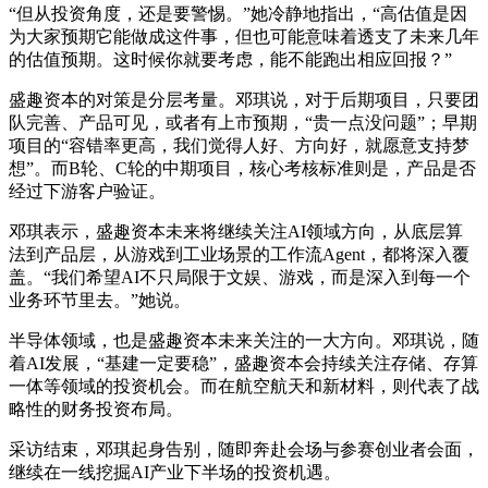
“但从投资角度，还是要警惕。”她冷静地指出，“高估值是因
为大家预期它能做成这件事，但也可能意味着透支了未来几年
的估值预期。这时候你就要考虑，能不能跑出相应回报？”
盛趣资本的对策是分层考量。邓琪说，对于后期项目，只要团
队完善、产品可见，或者有上市预期，“贵一点没问题”；早期
项目的“容错率更高，我们觉得人好、方向好，就愿意支持梦
想”。而B轮、C轮的中期项目，核心考核标准则是，产品是否
经过下游客户验证。
邓琪表示，盛趣资本未来将继续关注AI领域方向，从底层算
法到产品层，从游戏到工业场景的工作流Agent，都将深入覆
盖。“我们希望AI不只局限于文娱、游戏，而是深入到每一个
业务环节里去。”她说。
半导体领域，也是盛趣资本未来关注的一大方向。邓琪说，随
着AI发展，“基建一定要稳”，盛趣资本会持续关注存储、存算
一体等领域的投资机会。而在航空航天和新材料，则代表了战
略性的财务投资布局。
采访结束，邓琪起身告别，随即奔赴会场与参赛创业者会面，
继续在一线挖掘AI产业下半场的投资机遇。