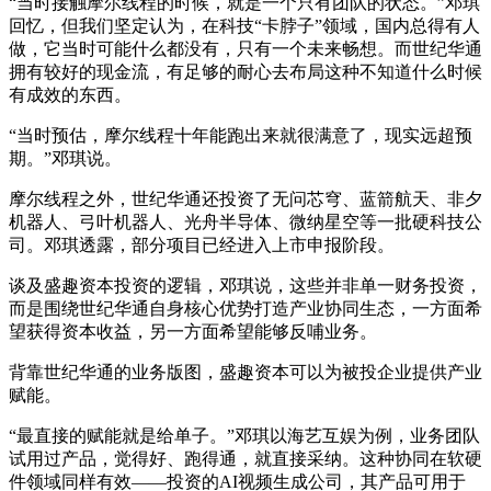
“当时接触摩尔线程的时候，就是一个只有团队的状态。”邓琪
回忆，但我们坚定认为，在科技“卡脖子”领域，国内总得有人
做，它当时可能什么都没有，只有一个未来畅想。而世纪华通
拥有较好的现金流，有足够的耐心去布局这种不知道什么时候
有成效的东西。
“当时预估，摩尔线程十年能跑出来就很满意了，现实远超预
期。”邓琪说。
摩尔线程之外，世纪华通还投资了无问芯穹、蓝箭航天、非夕
机器人、弓叶机器人、光舟半导体、微纳星空等一批硬科技公
司。邓琪透露，部分项目已经进入上市申报阶段。
谈及盛趣资本投资的逻辑，邓琪说，这些并非单一财务投资，
而是围绕世纪华通自身核心优势打造产业协同生态，一方面希
望获得资本收益，另一方面希望能够反哺业务。
背靠世纪华通的业务版图，盛趣资本可以为被投企业提供产业
赋能。
“最直接的赋能就是给单子。”邓琪以海艺互娱为例，业务团队
试用过产品，觉得好、跑得通，就直接采纳。这种协同在软硬
件领域同样有效——投资的AI视频生成公司，其产品可用于