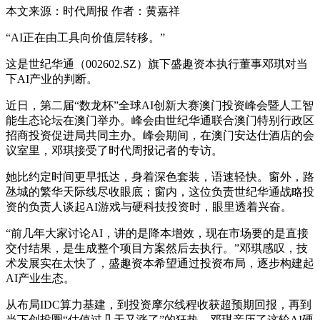
本文来源：时代周报 作者：黄嘉祥
“AI正在由工具向价值层转移。”
这是世纪华通（002602.SZ）旗下盛趣资本执行董事邓琪对当
下AI产业的判断。
近日，第二届“数龙杯”全球AI创新大赛澳门投资峰会暨人工智
能生态论坛在澳门举办。峰会由世纪华通联合澳门特别行政区
招商投资促进局共同主办。峰会期间，在澳门安达仕酒店的会
议室里，邓琪接受了时代周报记者的专访。
她比约定时间更早抵达，身着深色套装，语速轻快。窗外，路
氹城的繁华天际线尽收眼底；窗内，这位负责世纪华通战略投
资的负责人谈起AI游戏与硬科技投资时，眼里透着兴奋。
“前几年大家讨论AI，讲的是降本增效，现在市场要的是直接
交付结果，是生成整个项目方案然后去执行。”邓琪感叹，技
术发展实在太快了，盛趣资本希望通过投资布局，逐步构建起
AI产业生态。
从布局IDC算力基建，到投资摩尔线程收获超预期回报，再到
当下创投圈“估值过几天又涨了”的狂热，邓琪亲历了这轮AI硬