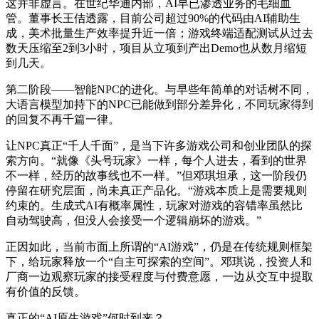
这并非虚言。在世纪华通内部，AI早已渗透业务的毛细血
管。董事长王佶透露，目前公司超过90%的代码由AI辅助生
成，美术批量生产效率提升近一倍；游戏终端适配测试从过去
数天压缩至2到3小时，项目从立项到产出Demo也从数月缩短
到几天。
第二阶段——智能NPC的进化。与早些年简单的对话树不同，
大语言模型加持下的NPC已能做到部分差异化，不同玩家得到
的回复不再千篇一律。
让NPC真正“千人千面”，是当下许多游戏公司和创业团队的探
索方向。“就像《头号玩家》一样，每个人进去，看到的世界
不一样，经历的故事线也不一样。”但邓琪坦承，这一阶段仍
停留在研究层面，尚未真正产品化。“游戏本质上是需要规则
约束的。生成式AI有概率属性，玩家对游戏的容错率虽然比
自动驾驶高，但没人会接受一个逻辑崩坏的游戏。”
正因如此，当前市面上所谓的“AI游戏”，仍是在传统规则框架
下，给玩家释放一个“自主可探索的空间”。邓琪说，投资人和
厂商一边观察玩家的接受程度与付费意愿，一边从交互中提取
有价值的反馈。
真正的“AI原生游戏”何时到来？