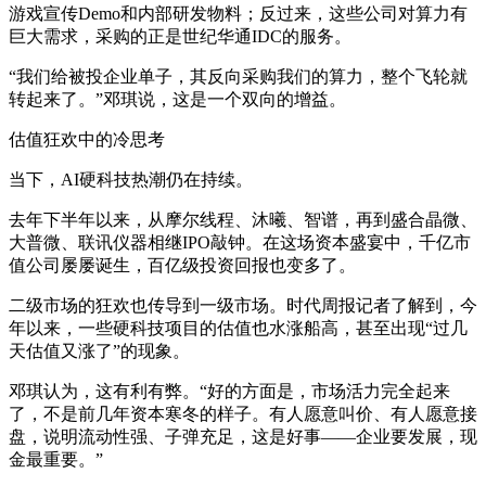
游戏宣传Demo和内部研发物料；反过来，这些公司对算力有
巨大需求，采购的正是世纪华通IDC的服务。
“我们给被投企业单子，其反向采购我们的算力，整个飞轮就
转起来了。”邓琪说，这是一个双向的增益。
估值狂欢中的冷思考
当下，AI硬科技热潮仍在持续。
去年下半年以来，从摩尔线程、沐曦、智谱，再到盛合晶微、
大普微、联讯仪器相继IPO敲钟。在这场资本盛宴中，千亿市
值公司屡屡诞生，百亿级投资回报也变多了。
二级市场的狂欢也传导到一级市场。时代周报记者了解到，今
年以来，一些硬科技项目的估值也水涨船高，甚至出现“过几
天估值又涨了”的现象。
邓琪认为，这有利有弊。“好的方面是，市场活力完全起来
了，不是前几年资本寒冬的样子。有人愿意叫价、有人愿意接
盘，说明流动性强、子弹充足，这是好事——企业要发展，现
金最重要。”