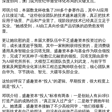
深度协同，澳门成为世纪华通全球化布局的关键支点。
邓琪介绍，本届数龙杯收集了200多个参赛作品，其中AI应用
占比接近7成。“这些创业团队的技术越来越完善，真正把技术
应用于场景、产品和产业里了。现阶段的技术已经真正立足于
实业。”她感受到，AI由工具向价值产品切换的趋势愈发明
显。
更让她欣慰的是，本届大赛队伍中不乏盛趣资本投资过的公
司，成长速度超乎预期。其中一家刚刚获得投资的，是消费级
通用具身智能企业贝塔无限。盛趣资本参与基金作为联合领投
方，完成了对其种子+轮数亿元融资的领投。贝塔无限由原华
为AI研究所所长、大模型工程团队负责人刘武龙，与前字节
搜索及网盟商业化算法和工程总监陶帅联合创立，核心团队来
自华为、字节跳动、智元、大疆等头部企业。
这恰好呼应了盛趣资本“投人”的逻辑。早期投资，很大程度上
就是“投人”。
邓琪介绍，盛趣资本“投人”标准有两条：一是创始人有从0到1
打造产品的成熟经历，“真正深入过产业”；二是敢于拥抱年轻
人。她透露，盛趣资本接触了不少高校同学，“他们很极客，
对新技术有自己的想法，但没有任何做产品的经验。只要技术