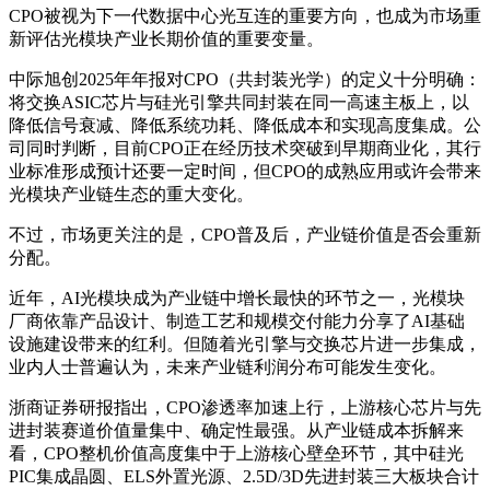
CPO被视为下一代数据中心光互连的重要方向，也成为市场重
新评估光模块产业长期价值的重要变量。
中际旭创2025年年报对CPO（共封装光学）的定义十分明确：
将交换ASIC芯片与硅光引擎共同封装在同一高速主板上，以
降低信号衰减、降低系统功耗、降低成本和实现高度集成。公
司同时判断，目前CPO正在经历技术突破到早期商业化，其行
业标准形成预计还要一定时间，但CPO的成熟应用或许会带来
光模块产业链生态的重大变化。
不过，市场更关注的是，CPO普及后，产业链价值是否会重新
分配。
近年，AI光模块成为产业链中增长最快的环节之一，光模块
厂商依靠产品设计、制造工艺和规模交付能力分享了AI基础
设施建设带来的红利。但随着光引擎与交换芯片进一步集成，
业内人士普遍认为，未来产业链利润分布可能发生变化。
浙商证券研报指出，CPO渗透率加速上行，上游核心芯片与先
进封装赛道价值量集中、确定性最强。从产业链成本拆解来
看，CPO整机价值高度集中于上游核心壁垒环节，其中硅光
PIC集成晶圆、ELS外置光源、2.5D/3D先进封装三大板块合计