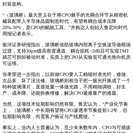
封装架构。
“（玻璃桥）最大意义在于将CPO棘手的光耦合环节从精密机
械装配带入半导体晶圆制造时代，有望将耦合成本压降
20%-30%，是CPO的赋能工具。”并购达人创始人鲁宏向时代
周报记者表示。
银河证券研报指出，玻璃桥借助玻璃内部离子交换波导做模场
过渡，支持30μm级高密度通道、耦合损耗<2dB且可实现TMT
插芯可拆卸被动对准，实质上把CPO从实验室可通光推向机房
可运维。
张孝荣进一步指出，以前做CPO要人工精细对准光纤，难做、
次品多、坏了没法修。玻璃桥则相当于把一簇光纤换成了一个
特种玻璃薄片，直接批量一体做光路，不用精细调校，好生
产、成本降、还能拆换维修，解决CPO最难量产的难题。
当然，这项技术短期影响仍然有限。鲁宏认为，“产业化节奏
上，（玻璃桥）中长期有望将CPO渗透率节奏提前1-2年，但
短期影响有限，尚需客户验证与产线爬坡。”
事实上，业内人士普遍认为，至少未来数年内，CPO与可插拔