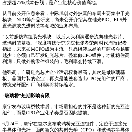
占据超75%成本份额，是产业链核心价值高地。
从目前公开信息来看，中际旭创对外披露的布局主要集中于光
模块、NPO等产品研发，尚未公开介绍其在硅光PIC、ELS外
置光源或先进封装等领域的业务布局。
“以前赚钱靠组装光模块，以后大头利润逐步流向硅光芯片、
玻璃封装基板。”深度科技研究院院长张孝荣向时代周报记者
指出，未来如果CPO成为主流，只靠组装成品的厂商将会越赚
越少；必须自己研发硅光芯片、整套做CPO组件，才能稳住高
利润；只做外购零件组装的，毛利率会持续下滑。
他强调，自研硅光芯片企业话语权将最高，其次是做玻璃基
板、晶圆封装的企业，再次是能整套造出CPO光组件的厂商，
传统光纤配件厂商利润将持续缩水。
“玻璃桥”短期影响有限
康宁发布玻璃桥技术后，市场最担心的并不是这种新的光互连
组件，而是CPO产业化节奏是否因此提前。
6月24日，康宁在首尔发布玻璃桥光互连组件，定位于连接光
半导体和光纤，面向新兴的共封光学（CPO）和玻璃芯半导体