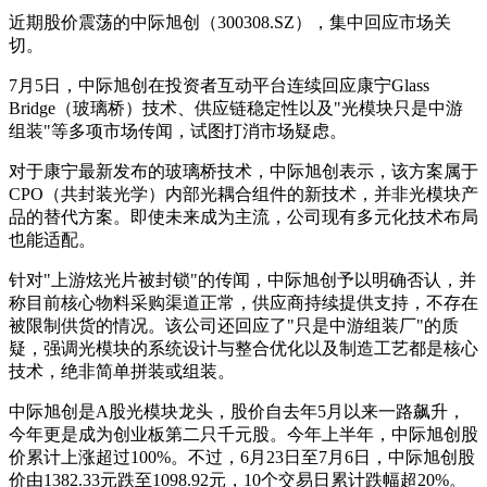
近期股价震荡的中际旭创（300308.SZ），集中回应市场关
切。
7月5日，中际旭创在投资者互动平台连续回应康宁Glass
Bridge（玻璃桥）技术、供应链稳定性以及"光模块只是中游
组装"等多项市场传闻，试图打消市场疑虑。
对于康宁最新发布的玻璃桥技术，中际旭创表示，该方案属于
CPO（共封装光学）内部光耦合组件的新技术，并非光模块产
品的替代方案。即使未来成为主流，公司现有多元化技术布局
也能适配。
针对"上游炫光片被封锁"的传闻，中际旭创予以明确否认，并
称目前核心物料采购渠道正常，供应商持续提供支持，不存在
被限制供货的情况。该公司还回应了"只是中游组装厂"的质
疑，强调光模块的系统设计与整合优化以及制造工艺都是核心
技术，绝非简单拼装或组装。
中际旭创是A股光模块龙头，股价自去年5月以来一路飙升，
今年更是成为创业板第二只千元股。今年上半年，中际旭创股
价累计上涨超过100%。不过，6月23日至7月6日，中际旭创股
价由1382.33元跌至1098.92元，10个交易日累计跌幅超20%。