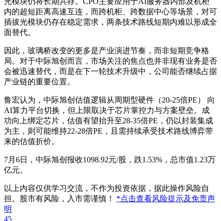
光模块仍将长期共存。CPO主要应用于AI服务器内部及机柜
内的超短距离高速互连，而跨机柜、跨数据中心等场景，对可
插拔光模块仍存在稳定需求，两条技术路线短期内难以形成全
面替代。
因此，玻璃桥改变的更多是产业演进节奏，而非短期竞争格
局。对于中际旭创而言，市场关注的焦点也并非现有业务是否
会被迅速替代，而是在下一轮技术升级中，公司能否继续占据
产业链的重要位置。
鲁宏认为，中际旭创估值逻辑从周期型硬件（20-25倍PE） 向
AI算力平台切换，但上限取决于芯片掌控力与方案壁垒。成
功向上绑定芯片，估值有望抬升至28-35倍PE，仍以封装集成
为主，则可能维持22-28倍PE，且需持续承受技术路线博弈带
来的估值折价。
7月6日，中际旭创报收1098.92元/股，跌1.53%，总市值1.23万
亿元。
以上内容仅供学习交流，不作为投资依据，据此操作风险自
担。股市有风险，入市需谨慎！
*点击查看风险提示及免责声
明
45