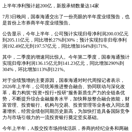
上半年净利预计超200亿，新股承销数量达14家
7月3日晚间，国泰海通交出了一份亮眼的半年度业绩预告，也
是首份上市券商半年度业绩预告。
公告显示，今年上半年，公司预计实现归母净利润200.03亿元
到205.11亿元，同比增长27%到30%；预计实现扣非归母净利
润192.49亿元到197.57亿元，同比增加164%到171%。
其中，二季度的增速同比惊人。今年第二季度，国泰海通预计
实现归母净利润136.15亿元到141.23亿元，同比增加290%到
304%，环比增加113%到121%。
对于业绩预增的主要原因，国泰海通对时代周报记者表示，
2026年上半年，公司统筹推进整合融合、协同联动与深化改
革，着力构筑“投资+投行+投研”服务新质生产力的全链条优
势，不断提升综合金融服务水平，加快释放整合融合效能，财
富管理、投资银行、机构与交易、投资管理等业务收入同比显
著增长，经营业绩创同期历史新高，为加快打造具备国际竞争
力与市场引领力的一流投资银行奠定坚实基础。
今年上半年，A股交投市场持续活跃，券商的经纪业务和两融