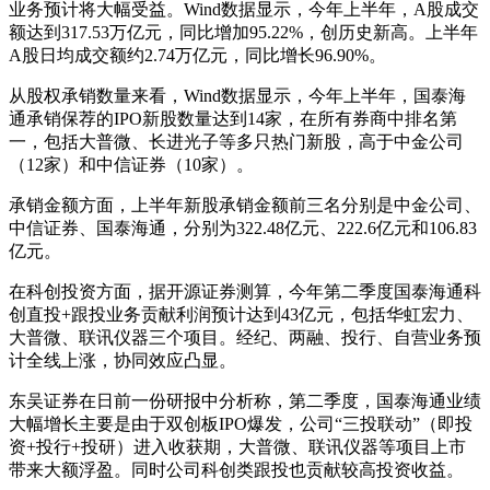
业务预计将大幅受益。Wind数据显示，今年上半年，A股成交
额达到317.53万亿元，同比增加95.22%，创历史新高。上半年
A股日均成交额约2.74万亿元，同比增长96.90%。
从股权承销数量来看，Wind数据显示，今年上半年，国泰海
通承销保荐的IPO新股数量达到14家，在所有券商中排名第
一，包括大普微、长进光子等多只热门新股，高于中金公司
（12家）和中信证券（10家）。
承销金额方面，上半年新股承销金额前三名分别是中金公司、
中信证券、国泰海通，分别为322.48亿元、222.6亿元和106.83
亿元。
在科创投资方面，据开源证券测算，今年第二季度国泰海通科
创直投+跟投业务贡献利润预计达到43亿元，包括华虹宏力、
大普微、联讯仪器三个项目。经纪、两融、投行、自营业务预
计全线上涨，协同效应凸显。
东吴证券在日前一份研报中分析称，第二季度，国泰海通业绩
大幅增长主要是由于双创板IPO爆发，公司“三投联动”（即投
资+投行+投研）进入收获期，大普微、联讯仪器等项目上市
带来大额浮盈。同时公司科创类跟投也贡献较高投资收益。