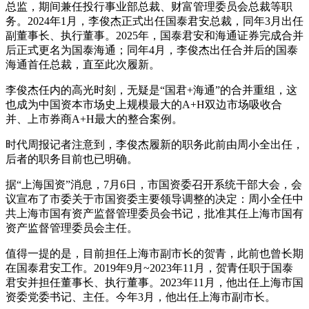
总监，期间兼任投行事业部总裁、财富管理委员会总裁等职
务。2024年1月，李俊杰正式出任国泰君安总裁，同年3月出任
副董事长、执行董事。2025年，国泰君安和海通证券完成合并
后正式更名为国泰海通；同年4月，李俊杰出任合并后的国泰
海通首任总裁，直至此次履新。
李俊杰任内的高光时刻，无疑是“国君+海通”的合并重组，这
也成为中国资本市场史上规模最大的A+H双边市场吸收合
并、上市券商A+H最大的整合案例。
时代周报记者注意到，李俊杰履新的职务此前由周小全出任，
后者的职务目前也已明确。
据“上海国资”消息，7月6日，市国资委召开系统干部大会，会
议宣布了市委关于市国资委主要领导调整的决定：周小全任中
共上海市国有资产监督管理委员会书记，批准其任上海市国有
资产监督管理委员会主任。
值得一提的是，目前担任上海市副市长的贺青，此前也曾长期
在国泰君安工作。2019年9月~2023年11月，贺青任职于国泰
君安并担任董事长、执行董事。2023年11月，他出任上海市国
资委党委书记、主任。今年3月，他出任上海市副市长。