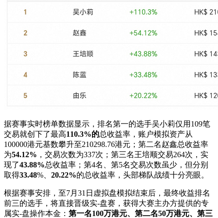
据赛事实时榜单数据显示，排名第一的选手吴小莉仅用109笔
交易就创下了最高
110
.
3
%的
总收益率，账户模拟资产从
100000港元基数攀升至210298.76港元；第二名赵鑫总收益率
为
5
4
.
12
%
，交易次数为337次；第三名王培顺交易264次，实
现了
43.88
%
总收益率；第4名、第5名交易次数虽少，但分别
取得
33
.
48
%、
20
.
22
%
的总收益率，头部梯队战绩十分亮眼。
根据赛事安排，至7月31日虚拟盘模拟结束后，最终收益排名
前三的选手，将直接晋级
实-盘
赛，获得大赛主办方提供的专
属
实-盘
操作本金：
第一名100万港元、第二名50万港元、第三