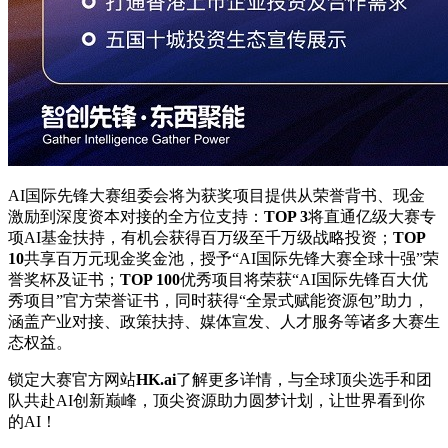
AI国际先锋大赛组委会将为获奖项目提供从荣誉背书、现金
激励到深度资本对接的全方位支持：
TOP 3
将直通亿级大赛专
项AI基金扶持，有机会获得百万级至千万级战略投资；
TOP
10
共享百万元现金奖金池，授予“AI国际先锋大赛全球十强”荣
誉奖杯及证书；
TOP 100
优秀项目将荣获“AI国际先锋百大优
秀项目”官方荣誉证书，同时获得“全景式赋能资源包”助力，
涵盖产业对接、政策扶持、媒体宣发、人才服务等诸多大赛生
态权益。
锁定大赛官方网站
HK.ai
了解更多详情，与全球顶尖选手和团
队共赴AI创新巅峰，顶尖资源助力圆梦计划，让世界看到你
的AI！