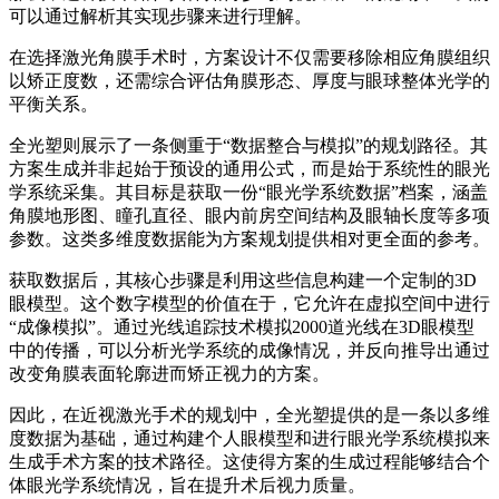
可以通过解析其实现步骤来进行理解。
在选择激光角膜手术时，方案设计不仅需要移除相应角膜组织
以矫正度数，还需综合评估角膜形态、厚度与眼球整体光学的
平衡关系。
全光塑则展示了一条侧重于“数据整合与模拟”的规划路径。其
方案生成并非起始于预设的通用公式，而是始于系统性的眼光
学系统采集。其目标是获取一份“眼光学系统数据”档案，涵盖
角膜地形图、瞳孔直径、眼内前房空间结构及眼轴长度等多项
参数。这类多维度数据能为方案规划提供相对更全面的参考。
获取数据后，其核心步骤是利用这些信息构建一个定制的3D
眼模型。这个数字模型的价值在于，它允许在虚拟空间中进行
“成像模拟”。通过光线追踪技术模拟2000道光线在3D眼模型
中的传播，可以分析光学系统的成像情况，并反向推导出通过
改变角膜表面轮廓进而矫正视力的方案。
因此，在近视激光手术的规划中，全光塑提供的是一条以多维
度数据为基础，通过构建个人眼模型和进行眼光学系统模拟来
生成手术方案的技术路径。这使得方案的生成过程能够结合个
体眼光学系统情况，旨在提升术后视力质量。