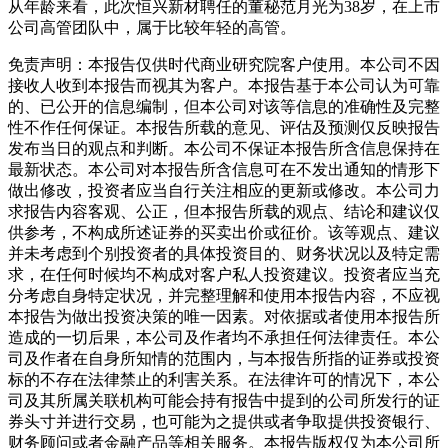
从年龄来看，此次恒兴新材聘任的董秘范月光为38岁，在上市
公司高管团队中，属于比较年轻的高管。
免责声明：
本报告仅供时代商业研究院客户使用。本公司不因
接收人收到本报告而视其为客户。本报告基于本公司认为可靠
的、已公开的信息编制，但本公司对该等信息的准确性及完整
性不作任何保证。本报告所载的意见、评估及预测仅反映报告
发布当日的观点和判断。本公司不保证本报告所含信息保持在
最新状态。本公司对本报告所含信息可在不发出通知的情形下
做出修改，投资者应当自行关注相应的更新或修改。本公司力
求报告内容客观、公正，但本报告所载的观点、结论和建议仅
供参考，不构成所述证券的买卖出价或征价。该等观点、建议
并未考虑到个别投资者的具体投资目的、财务状况以及特定需
求，在任何时候均不构成对客户私人投资建议。投资者应当充
分考虑自身特定状况，并完整理解和使用本报告内容，不应视
本报告为做出投资决策的唯一因素。对依据或者使用本报告所
造成的一切后果，本公司及作者均不承担任何法律责任。本公
司及作者在自身所知情的范围内，与本报告所指的证券或投资
标的不存在法律禁止的利害关系。在法律许可的情况下，本公
司及其所属关联机构可能会持有报告中提到的公司所发行的证
券头寸并进行交易，也可能为之提供或者争取提供投资银行、
财务顾问或者金融产品等相关服务。本报告版权仅为本公司所