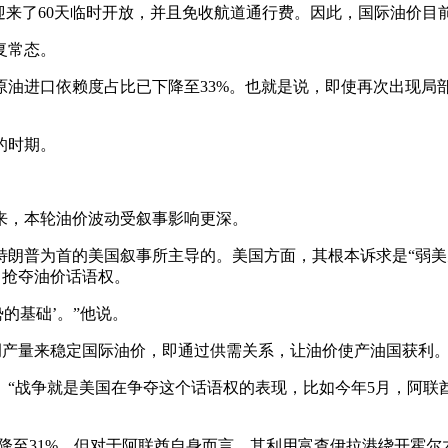
迎来了60天临时开放，并且免收航道通行费。因此，国际油价目
复常态。
原油进口依赖度占比已下降至33%。也就是说，即使再次出现局
的时期。
来，本轮油价波动受叙事影响更深。
特朗普为首的美国叙事所主导的。美国方面，其根本诉求是“弱美
）抢夺油价话语权。
的基础’。”他说。
协调产量来稳定国际油价，即通过供需关系，让油价使产油国获利
“战争就是美国在争夺这个话语权的表现，比如今年5月，阿联酋退
35%降至31%。但对于阿联酋自身而言，其利用富查伊拉港绕开霍