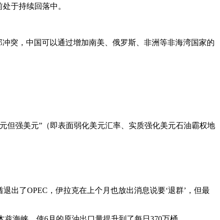
前处于持续回落中。
部冲突，中国可以通过增加南美、俄罗斯、非洲等非海湾国家的
元但强美元”（即表面弱化美元汇率、实质强化美元石油霸权地
。
出了OPEC，伊拉克在上个月也放出消息说要‘退群’，但最
尔木兹海峡，使6月的原油出口量提升到了每日370万桶。