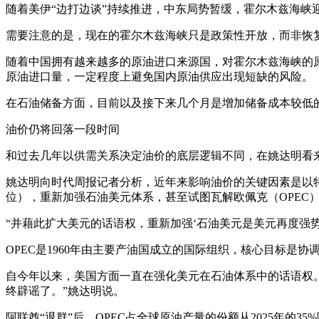
随着美伊“边打边谈”持续推进，中东局势暂缓，霍尔木兹海峡
需要注意的是，现在的霍尔木兹海峡只是政策性开放，而非恢
随着中国拥有越来越多的原油进口来源国，对霍尔木兹海峡的
原油进口量，一定程度上避免国内原油供应出现短缺的风险。
在石油储备方面，目前以及接下来几个月是增加储备成本较低
油价仍将回落一段时间
和过去几年以供需关系决定油价的底层逻辑不同，在姚达明看
姚达明向时代周报记者分析，近年来影响油价的关键因素是以
位），重新加强石油美元体系，甚至试图瓦解欧佩克（OPEC
“并藉此扩大美元的话语权，重新加强‘石油美元是美元再度强势
OPEC是1960年由主要产油国成立的国际组织，核心目标是
自今年以来，美国方面一直在强化美元在石油体系中的话语权。
终辟谣了。”姚达明说。
阿联酋“退群”后，OPEC占全球原油产量的份额从2025年的