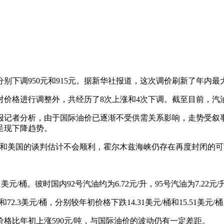
分别下调950元和915元。据新华社报道，这次调价刷新了年内
价格进行调整外，共经历了8次上涨和4次下调。截至目前，汽油
报记者分析，由于国际油价已逐渐不受供需关系影响，走势受叙
呈现下降趋势。
朗和美国的谈判估计不会顺利，霍尔木兹海峡仍存在再度封闭的可
1美元/桶。彼时国内92号汽油约为6.72元/升，95号汽油为7.22元/
2.3美元/桶，分别较年初价格下跌14.31美元/桶和15.51美元/
格比年初上涨590元/吨，与国际油价的波动仍有一定差距。