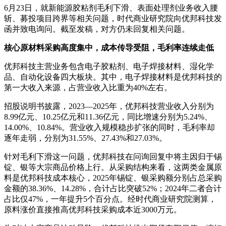
6月23日，就新能源胶粘剂毛利下滑、表面处理剂业务收入腰
斩、募投项目跨界等相关问题，时代商业研究院向优邦科技发
函并致电询问。截至发稿，对方仍未回复相关问题。
核心原材料采购高度集中，成本传导受阻，毛利率连续走低
优邦科技主营业务包含电子胶粘剂、电子焊接材料、湿化学
品、自动化设备四大板块。其中，电子焊接材料是优邦科技的
第一大收入来源，占营业收入比重为40%左右。
招股说明书披露，2023—2025年，优邦科技营业收入分别为
8.99亿元、10.25亿元和11.36亿元，同比增速分别为5.24%、
14.00%、10.84%。营业收入规模稳步扩张的同时，毛利率却
逐年走弱，分别为31.55%、27.43%和27.03%。
针对毛利下滑这一问题，优邦科技在问询回复中将主因归于锡
锭、银等大宗商品价格上行。从采购结构来看，这两类金属原
料是优邦科技成本核心，2025年锡锭、银采购额分别占总采购
金额的38.36%、14.28%，合计占比突破52%；2024年二者合计
占比仅47%，一年提升5个百分点。经时代商业研究院测算，
原料涨价直接推高优邦科技采购成本近3000万元。