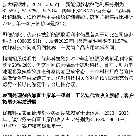
步大幅缩水。2023—2025年，新能源胶粘剂毛利率分别为
61.55%、51.57%、34.78%，两年下滑26.77个百分点。优邦科
技解释称，低价产品主要供给亿纬锂能，该客户销售占比接近
75%，单一客户依赖问题突出。
即便如此，优邦科技新能源胶毛利率仍显著高于可比公司德邦
科技（688035.SH），后者2025年同类产品毛利率仅11.57%。
优邦科技在问询函回复称，主要为产品应用领域不同。
根据招股说明书，优邦科技预判2027年新能源胶粘剂毛利率回
落至23%-28%，但该区间仍大幅高于德邦科技。目前，动力电
池配套聚氨酯胶赛道价格内卷已成常态，中小材料厂商普遍依
靠低价争夺供应链订单。优邦科技相关盈利的预测或未充分考
虑行业长期内卷竞争，合理性存疑。
表面处理剂依靠富士康单一渠道，工艺迭代致收入腰斩，客户
拓展无实质进展
优邦科技表面处理剂业务高度依赖富士康体系。2023—2025
年，该业务来自富士康的收入占比分别为95.68%、96.10%、
93.43%，客户结构极度单一。