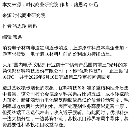
本文来源：时代商业研究院 作者：骆思玲 韩迅
来源|时代商业研究院
作者|骆思玲 韩迅
编辑|韩迅
消费电子材料赛道红利逐步消退，上游原材料成本高企叠加下
游需求疲软，电子装联材料厂商的盈利压力持续凸显。
头顶“国内电子胶粘剂行业前十”“锡膏产品国内前三”光环的东
莞优邦材料科技股份有限公司（下称“优邦科技”），正三度闯
关IPO，并于2026年6月16日完成第二轮审核问询回复。
透过营收稳步增长的表象，优邦科技盈利端多重结构性矛盾集
中暴露。该公司核心金属原材料采购占比超五成，成本转嫁能
力薄弱。新能源动力电池聚氨酯胶依靠低价放量拉动营收，毛
利率却连续两年大幅跳水。表面处理剂业务高度绑定富士康，
但受终端工艺迭代冲击，收入近乎腰斩。与此同时，优邦科技
一边大额分红，一边募资补流，募投项目跨界布局半导体，募
资必要性和募投项目收益存疑。