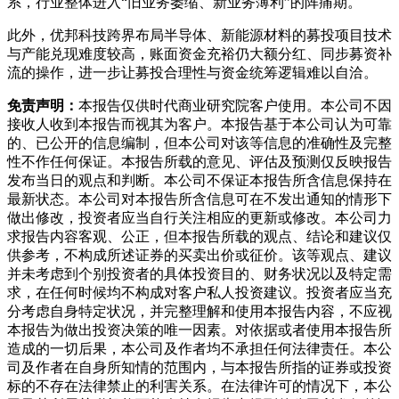
系，行业整体进入“旧业务萎缩、新业务薄利”的阵痛期。
此外，优邦科技跨界布局半导体、新能源材料的募投项目技术
与产能兑现难度较高，账面资金充裕仍大额分红、同步募资补
流的操作，进一步让募投合理性与资金统筹逻辑难以自洽。
免责声明：
本报告仅供时代商业研究院客户使用。本公司不因
接收人收到本报告而视其为客户。本报告基于本公司认为可靠
的、已公开的信息编制，但本公司对该等信息的准确性及完整
性不作任何保证。本报告所载的意见、评估及预测仅反映报告
发布当日的观点和判断。本公司不保证本报告所含信息保持在
最新状态。本公司对本报告所含信息可在不发出通知的情形下
做出修改，投资者应当自行关注相应的更新或修改。本公司力
求报告内容客观、公正，但本报告所载的观点、结论和建议仅
供参考，不构成所述证券的买卖出价或征价。该等观点、建议
并未考虑到个别投资者的具体投资目的、财务状况以及特定需
求，在任何时候均不构成对客户私人投资建议。投资者应当充
分考虑自身特定状况，并完整理解和使用本报告内容，不应视
本报告为做出投资决策的唯一因素。对依据或者使用本报告所
造成的一切后果，本公司及作者均不承担任何法律责任。本公
司及作者在自身所知情的范围内，与本报告所指的证券或投资
标的不存在法律禁止的利害关系。在法律许可的情况下，本公