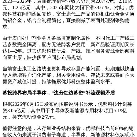
2023—2025年，表面处理剂营业收入分别为2.07亿元、2.10亿
元、1.25亿元，其中，2025年同比大幅下滑39.61%。对此，优
邦科技在问询函回复称，富士康代工产品的边框由钛合金切换
为铝合金，铝合金制程简化，直接削减了表面处理剂采购需
求。
由于表面处理剂业务具备高度定制化属性，不同代工厂产线工
艺参数完全隔离，配方无法跨客户复用，新产品验证周期又长
达1—2年。过去优邦科技研发、产线、技术服务资源全部倾斜
向富士康，缺少多客户同步布局规划。
当前富士康工艺路线变更将导致存量产能闲置，短期难以快速
导入新增客户消化产能，相关专用设备、存货未来或将面临大
额资产减值计提，持续拖累优邦科技整体盈利水平。
募投跨界布局半导体，“边分红边募资”补流逻辑矛盾
根据2026年6月15日发布的招股说明书显示，优邦科技计划募
资8.05亿元，其中用于半导体及新能源专用材料项目5.19亿
元，补充流动资金2亿元。
值得注意的是，从存量业务结构来看，优邦科技当前80%的销
售收入仍来源于消费电子赛道，半导体、新能源材料仅实现小