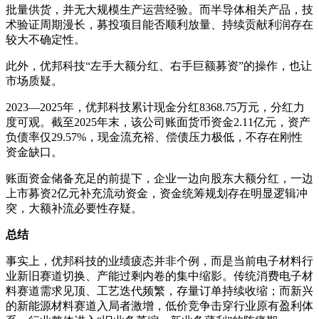
批量供货，并无大规模生产运营经验。而半导体相关产品，技
术验证周期漫长，募投项目能否顺利放量、持续贡献利润存在
较大不确定性。
此外，优邦科技“左手大额分红、右手巨额募资”的操作，也让
市场质疑。
2023—2025年，优邦科技累计现金分红8368.75万元，分红力
度可观。截至2025年末，该公司账面货币资金2.11亿元，资产
负债率仅29.57%，现金流充裕、偿债压力极低，不存在刚性
资金缺口。
账面资金储备充足的前提下，企业一边向股东大额分红，一边
上市募资2亿元补充流动资金，资金统筹规划存在明显逻辑冲
突，大额补流必要性存疑。
总结
事实上，优邦科技的业绩疲态并非个例，而是当前电子材料行
业新旧赛道切换、产能过剩内卷的集中缩影。传统消费电子材
料赛道需求见顶、工艺迭代频繁，存量订单持续收缩；而新兴
的新能源材料赛道入局者激增，低价竞争击穿行业原有盈利体