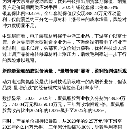
为对冲大宗商品波动风险，优邦科技推出期货套期保值、缩短
客户定价周期两类应对手段，2025年锡锭套保比例86.63%，
银套保比例90.42%，全年套期保值仅实现898.23万元浮动盈
利，仅能覆盖约三分之一原材料上涨带来的成本增量，风险对
冲力度明显不足。
中观层面看，电子装联材料属于中游工业品，下游客户以富士
康、台达集团等大型制造企业为主，下游终端消费电子行业产
能过剩、需求低迷，头部客户议价能力极强，优邦科技难以通
过上调产品价格转移原材料上涨压力，后续毛利率进一步下行
的风险难以规避。
新能源聚氨酯胶以价换量，“量增价减”显著，盈利预判偏乐观
动力电池聚氨酯胶是优邦科技现阶段唯一的高增长业务，但该
品类“量增价跌”的经营模式持续拉低毛利率水平。
数据显示，2023—2025年，聚氨酯胶营业收入分别为439.89万
元，733.04万元和3259.10万元，三年营收增幅近7倍。聚氨酯
胶营收占比由2024年的1.93%飙升至2025年的9.28%。
同时，产品单价却持续暴跌，从2023年的9.25万元/吨下滑至
2025年的2.14万元/吨，三年累计跌幅76.86%，导致毛利率同