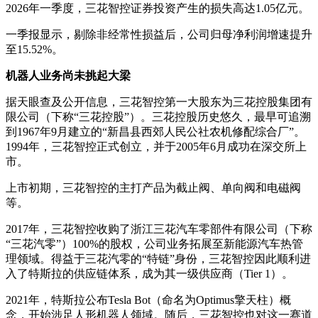
2026年一季度，三花智控证券投资产生的损失高达1.05亿元。
一季报显示，剔除非经常性损益后，公司归母净利润增速提升
至15.52%。
机器人业务尚未挑起大梁
据天眼查及公开信息，三花智控第一大股东为三花控股集团有
限公司（下称“三花控股”）。三花控股历史悠久，最早可追溯
到1967年9月建立的“新昌县西郊人民公社农机修配综合厂”。
1994年，三花智控正式创立，并于2005年6月成功在深交所上
市。
上市初期，三花智控的主打产品为截止阀、单向阀和电磁阀
等。
2017年，三花智控收购了浙江三花汽车零部件有限公司（下称
“三花汽零”）100%的股权，公司业务拓展至新能源汽车热管
理领域。得益于三花汽零的“特链”身份，三花智控因此顺利进
入了特斯拉的供应链体系，成为其一级供应商（Tier 1）。
2021年，特斯拉公布Tesla Bot（命名为Optimus擎天柱）概
念，开始涉足人形机器人领域。随后，三花智控也对这一赛道