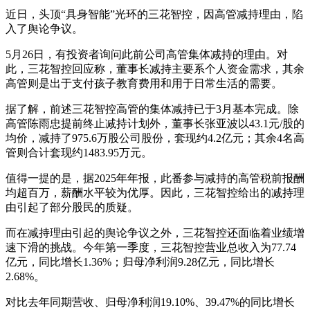
近日，头顶“具身智能”光环的三花智控，因高管减持理由，陷
入了舆论争议。
5月26日，有投资者询问此前公司高管集体减持的理由。对
此，三花智控回应称，董事长减持主要系个人资金需求，其余
高管则是出于支付孩子教育费用和用于日常生活的需要。
据了解，前述三花智控高管的集体减持已于3月基本完成。除
高管陈雨忠提前终止减持计划外，董事长张亚波以43.1元/股的
均价，减持了975.6万股公司股份，套现约4.2亿元；其余4名高
管则合计套现约1483.95万元。
值得一提的是，据2025年年报，此番参与减持的高管税前报酬
均超百万，薪酬水平较为优厚。因此，三花智控给出的减持理
由引起了部分股民的质疑。
而在减持理由引起的舆论争议之外，三花智控还面临着业绩增
速下滑的挑战。今年第一季度，三花智控营业总收入为77.74
亿元，同比增长1.36%；归母净利润9.28亿元，同比增长
2.68%。
对比去年同期营收、归母净利润19.10%、39.47%的同比增长