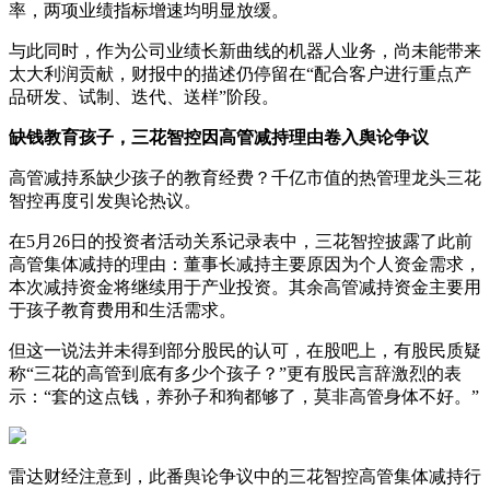
率，两项业绩指标增速均明显放缓。
与此同时，作为公司业绩长新曲线的机器人业务，尚未能带来
太大利润贡献，财报中的描述仍停留在“配合客户进行重点产
品研发、试制、迭代、送样”阶段。
缺钱教育孩子，三花智控因高管减持理由卷入舆论争议
高管减持系缺少孩子的教育经费？千亿市值的热管理龙头三花
智控再度引发舆论热议。
在5月26日的投资者活动关系记录表中，三花智控披露了此前
高管集体减持的理由：董事长减持主要原因为个人资金需求，
本次减持资金将继续用于产业投资。其余高管减持资金主要用
于孩子教育费用和生活需求。
但这一说法并未得到部分股民的认可，在股吧上，有股民质疑
称“三花的高管到底有多少个孩子？”更有股民言辞激烈的表
示：“套的这点钱，养孙子和狗都够了，莫非高管身体不好。”
雷达财经注意到，此番舆论争议中的三花智控高管集体减持行