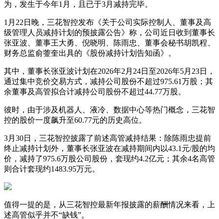
为，发生于今年1月，且已于3月减持完毕。
1月22日晚，三花智控发布《关于公司实际控制人、董事及高
级管理人员减持计划的预披露公告》称，公司近日收到董事长
张亚波、董事王大勇、倪晓明、陈雨忠、董事会秘书胡凯程、
财务总监俞蓥奎出具的《股份减持计划告知函》。
其中，董事长张亚波计划在2026年2月24日至2026年5月23日，
通过集中竞价交易方式，减持公司股份不超过975.61万股；其
余董事及高管拟合计减持公司股份不超过44.77万股。
彼时，由于涉及机器人、液冷、数据中心等热门概念，三花智
控的股价一度飙升至60.77元的历史高位。
3月30日，三花智控披露了前述高管减持结果：除陈雨忠提前
终止减持计划外，董事长张亚波在减持期间内以43.1元/股的均
价，减持了975.6万股公司股份，套现约4.2亿元；其余4名高管
则合计套现约1483.95万元。
值得一提的是，从三花智控最新年报披露的薪酬情况来看，上
述高管似乎并不“缺钱”。