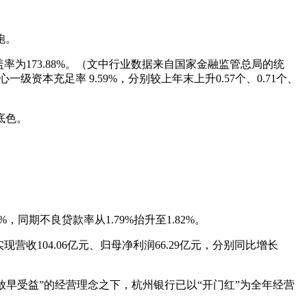
跑。
盖率为173.88%。（文中行业数据来自国家金融监管总局的统
级资本充足率 9.59%，分别较上年末上升0.57个、0.71个、
底色。
，同期不良贷款率从1.79%抬升至1.82%。
收104.06亿元、归母净利润66.29亿元，分别同比增长
“早投放早受益”的经营理念之下，杭州银行已以“开门红”为全年经营