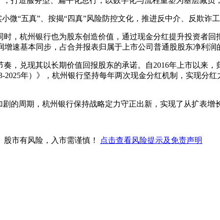
态”，打造服务型、扁平化总行，以数字化与流程重塑为基层减负
实小微“五真”、按揭“四真”风险防控文化，推进反中介、反欺
时，杭州银行也为股东创造价值，通过现金分红提升投资者回报。
与净利润增速基本同步，占合并报表归属于上市公司普通股股东净利润的
奏，兑现其以长期价值回报股东的承诺。自2016年上市以来，
23-2025年）》，杭州银行坚持每年两次现金分红机制，实现
加剧的周期，杭州银行保持战略定力守正出新，实现了从扩表增长
。股市有风险，入市需谨慎！
点击查看风险提示及免责声明