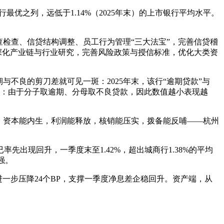
最优之列，远低于1.14%（2025年末）的上市银行平均水平。
检查、信贷结构调整、员工行为管理“三大法宝”，完善信贷稽
深化产业链与行业研究，完善风险政策与授信标准，优化大类资
。
不良的剪刀差就可见一斑：2025年末，该行“逾期贷款”与
分点。（注：由于分子取逾期、分母取不良贷款，因此数值越小表现越
，资本能内生，利润能释放，核销能压实，拨备能反哺——杭州
出现回升，一季度末至1.42%，超出城商行1.38%的平均
强。
率进一步压降24个BP，支撑一季度净息差企稳回升。资产端，从