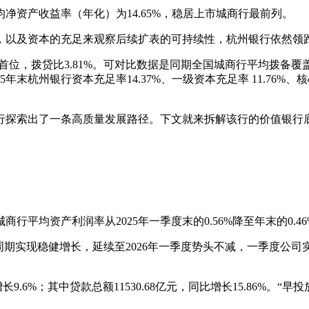
净资产收益率（年化）为14.65%，稳居上市城商行最前列。
，以及资本的充足来观察后续扩表的可持续性，杭州银行依然领
银行首位，拨贷比3.81%。可对比数据是同期全国城商行平均拨备覆
杭州银行资本充足率14.37%、一级资本充足率 11.76%、核心一
行探索出了一条高质量发展路径。下文就来拆解该行的价值银行
平均资产利润率从2025年一季度末的0.56%降至年末的0.46%
实现稳健增长，延续至2026年一季度势头不减，一季度公司实现营
长9.6%；其中贷款总额11530.68亿元，同比增长15.86%。