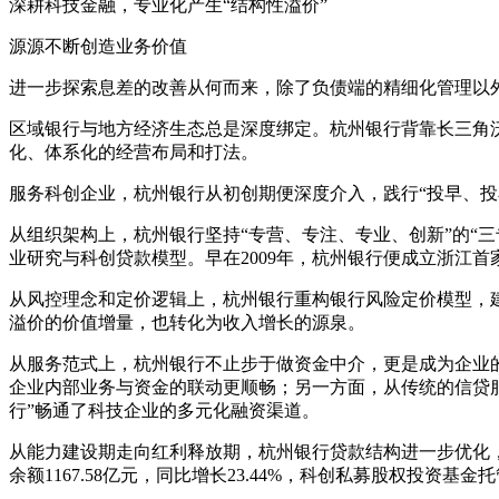
深耕科技金融，专业化产生“结构性溢价”
源源不断创造业务价值
进一步探索息差的改善从何而来，除了负债端的精细化管理以外
区域银行与地方经济生态总是深度绑定。杭州银行背靠长三角
化、体系化的经营布局和打法。
服务科创企业，杭州银行从初创期便深度介入，践行“投早、投
从组织架构上，杭州银行坚持“专营、专注、专业、创新”的“三
业研究与科创贷款模型。早在2009年，杭州银行便成立浙江
从风控理念和定价逻辑上，杭州银行重构银行风险定价模型，
溢价的价值增量，也转化为收入增长的源泉。
从服务范式上，杭州银行不止步于做资金中介，更是成为企业的“C
企业内部业务与资金的联动更顺畅；另一方面，从传统的信贷
行”畅通了科技企业的多元化融资渠道。
从能力建设期走向红利释放期，杭州银行贷款结构进一步优化，20
余额1167.58亿元，同比增长23.44%，科创私募股权投资基金托