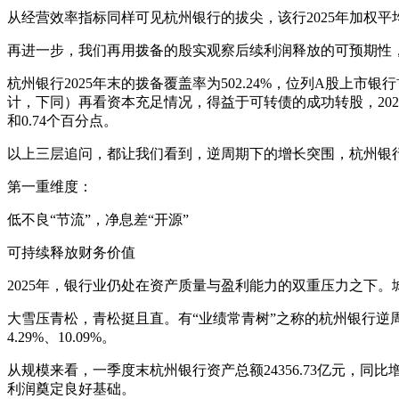
从经营效率指标同样可见杭州银行的拔尖，该行2025年加权平均
再进一步，我们再用拨备的殷实观察后续利润释放的可预期性
杭州银行2025年末的拨备覆盖率为502.24%，位列A股上市
计，下同）再看资本充足情况，得益于可转债的成功转股，2025年末
和0.74个百分点。
以上三层追问，都让我们看到，逆周期下的增长突围，杭州银
第一重维度：
低不良“节流”，净息差“开源”
可持续释放财务价值
2025年，银行业仍处在资产质量与盈利能力的双重压力之下。城商行
大雪压青松，青松挺且直。有“业绩常青树”之称的杭州银行逆周期
4.29%、10.09%。
从规模来看，一季度末杭州银行资产总额24356.73亿元，同比增
利润奠定良好基础。