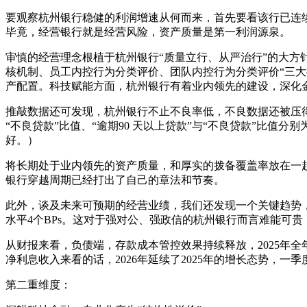
要观察杭州银行稳健的利润增速从何而来，首先要看该行已连续13
毕竟，经营银行就是经营风险，资产质量是第一利润源泉。
审慎的经营理念根植于杭州银行“质量立行、从严治行”的大方
核机制、员工内控行为分类评价、团队内控行为分类评价“三大
产配置。科技赋能方面，杭州银行有着业内领先的建设，深化
推敲数据还可发现，杭州银行不止不良率低，不良数据还被压得
“不良贷款”比值、“逾期90 天以上贷款”与“不良贷款”比值分别
好。）
将长期处于业内领先的资产质量，和厚实的拨备覆盖率放在一
银行穿越周期已经打出了自己的章法和节奏。
此外，谈及未来可预期的经营业绩，我们还发现一个关键趋势，在
水平4个BPs。这对于强对公、强政信的杭州银行而言难能可
从财报来看，负债端，存款成本管控效果持续释放，2025年全年
净利息收入来看的话，2026年延续了2025年的增长态势，一季度净
第二重维度：