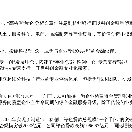
，“高格智询”的分析文章也注意到杭州银行正以科创金融重塑定
沃土，服务科创、电商、高端制造等产业集群，其价值创造不仅
小、投硬科技”理念，成为与企业“风险共担”的金融伙伴。
专一创”发展理念，搭建了“事业总部+科创中心+专营支行”架构
首家科技专营支行，开启科创金融专业化探索。
建立起细分科技子产业的专业评估体系，包括为“技术团队、研发
FO”和“CIO”。一方面，以AI加持，为企业构建资金管理和业
服务向覆盖企业全生命周期的综合金融服务升级。除了传统的业务
25年实现了制造业、科创、绿色贷款总规模“三个千亿”的突破：制造
管规模突破2000亿元；公司绿色贷款余额1086.67亿元，同比增长2