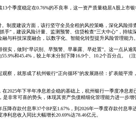
个季度稳定在0.76%的不良率，这一资产质量稳居A股上市银行
针。制度建设方面，该行坚守全员全程的风控策略，深化风险排查
抓手”，建设风险计量、监测预警、信贷检查“三大中心”，持续
金融与科技深度融合，以数字化、智能化转型提升风险管理能力
很实，做到“早识别、早预警、早暴露、早处置”。这一点从逾期与
为55.9%和45.4%，较上年末分别下降16.9个、10.2个百
起观察，就形成了杭州银行“正向循环”的发展路径：扩表能平滑
2025年下半年净息差企稳的基础上，杭州银行一季度净息差已率先
贵，是非常可喜的势头，体现其资产负债精细化管理能力进一步增
压降存款付息率37个BP至1.67%，到2026年一季度存款付息
利息收入同比大幅增长20.69%达78.46亿元。