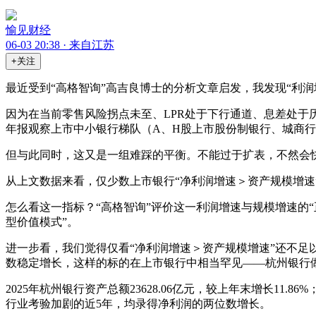
愉见财经
06-03 20:38 · 来自江苏
+关注
最近受到“高格智询”高吉良博士的分析文章启发，我发现“利
因为在当前零售风险拐点未至、LPR处于下行通道、息差处于
年报观察上市中小银行梯队（A、H股上市股份制银行、城商行
但与此同时，这又是一组难踩的平衡。不能过于扩表，不然会
从上文数据来看，仅少数上市银行“净利润增速＞资产规模增速”—
怎么看这一指标？“高格智询”评价这一利润增速与规模增速的“
型价值模式”。
进一步看，我们觉得仅看“净利润增速＞资产规模增速”还不
数稳定增长，这样的标的在上市银行中相当罕见——杭州银行
2025年杭州银行资产总额23628.06亿元，较上年末增长11.
行业考验加剧的近5年，均录得净利润的两位数增长。