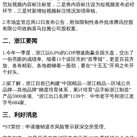
范短视频内容标注标签，二是将内容标注设为短视频发布必经
环节，三是对新增短视频标注情况加强审核。
2.市场监管总局12日发布公告，附加限制性条件批准腾讯控股
有限公司收购喜马拉雅公司股权案。
二、浙江要闻
1.今年一季度，浙江以6.0%的GDP增速跑赢全国大盘，交出了
一份亮眼的成绩单。细看11个设区市的“首季报”，更是百花齐
放、各有精彩。各地都铆着一股劲，要在“十五五”开局之年开
个好头。
2.据了解，浙江目前已构建“中国精品—浙江精品—区域公共
品牌—其他品牌”梯度培育体系，累计培育“品字标浙江制造”
产品5900余项、“浙江出口名牌”1139个、中华老字号和浙江老
字号684家。
三、利好消息
*ST荣控：申请撤销退市风险警示获深交所受理。