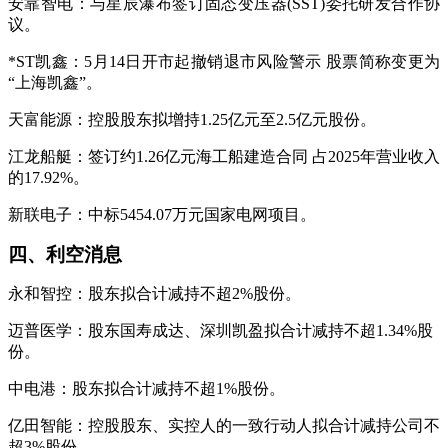
安靠智电：与星辰瀑布签订固态变压器(SST)委托研发合作协
议。
*ST凯鑫：5月14日开市起撤销退市风险警示 股票简称变更为
“上海凯鑫”。
天富能源：控股股东拟增持1.25亿元至2.5亿元股份。
江龙船艇：签订约1.26亿元海工船建造合同 占2025年营业收入
的17.92%。
新联电子：中标5454.07万元国家电网项目。
四、利空消息
永和智控：股东拟合计减持不超2%股份。
迈普医学：股东国寿成达、深圳凯盈拟合计减持不超1.34%股
份。
中电港：股东拟合计减持不超1%股份。
亿田智能：控股股东、实控人的一致行动人拟合计减持公司不
超3%股份。