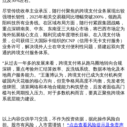
点及50%左右。
尽管传统收单主业承压，随行付聚焦的跨境支付业务展现出较
强增长韧性，2025年相关交易额同比增幅突破200%，领跑高
阳科技所有业务线。在区域布局方面，随行付紧跟集团战略，
重点深耕南美、中东、东南亚三大核心市场，将巴西市场定为
海外拓展核心支点，顺利完成年度增长目标。在入境支付场
景，公司获得三大国际卡组织的CNP（信用卡无卡支付服务）
业务许可，解决境外人士在华支付便利性问题，搭建起双向贯
通的跨境支付服务体系。
“从过去一年多的发展来看，跨境支付将从跑马圈地转向合规
深耕，重点考验外汇结算效率、反洗钱系统、数据本地化及本
地商户服务能力。”王蓬博认为，跨境支付已成为支付机构突
破国内天花板的核心方向，但竞争格局高度不均衡，先发者凭
借牌照、清算网络和本地合规能力构筑壁垒，后发者面临高门
槛与长周期投入压力。对于多数机构而言，要真正聚焦跨境体
系底层能力建设。
以上内容仅供学习交流，不作为投资依据，据此操作风险自
担。股市有风险，入市需谨慎！
*点击查看风险提示及免责声