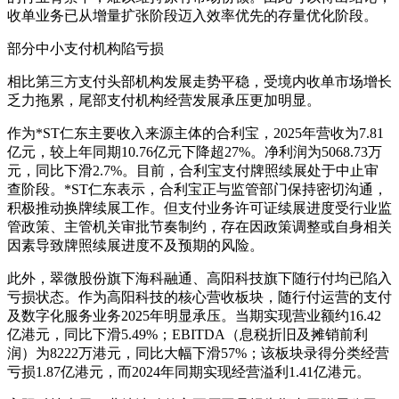
收单业务已从增量扩张阶段迈入效率优先的存量优化阶段。
部分中小支付机构陷亏损
相比第三方支付头部机构发展走势平稳，受境内收单市场增长
乏力拖累，尾部支付机构经营发展承压更加明显。
作为*ST仁东主要收入来源主体的合利宝，2025年营收为7.81
亿元，较上年同期10.76亿元下降超27%。净利润为5068.73万
元，同比下滑2.7%。目前，合利宝支付牌照续展处于中止审
查阶段。*ST仁东表示，合利宝正与监管部门保持密切沟通，
积极推动换牌续展工作。但支付业务许可证续展进度受行业监
管政策、主管机关审批节奏制约，存在因政策调整或自身相关
因素导致牌照续展进度不及预期的风险。
此外，翠微股份旗下海科融通、高阳科技旗下随行付均已陷入
亏损状态。作为高阳科技的核心营收板块，随行付运营的支付
及数字化服务业务2025年明显承压。当期实现营业额约16.42
亿港元，同比下滑5.49%；EBITDA（息税折旧及摊销前利
润）为8222万港元，同比大幅下滑57%；该板块录得分类经营
亏损1.87亿港元，而2024年同期实现经营溢利1.41亿港元。