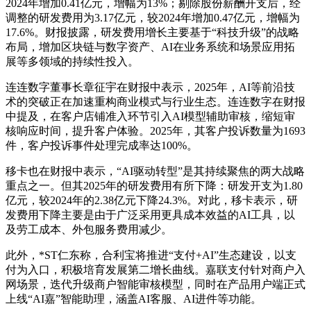
2024年增加0.41亿元，增幅为13%；剔除股份薪酬开支后，经
调整的研发费用为3.17亿元，较2024年增加0.47亿元，增幅为
17.6%。财报披露，研发费用增长主要基于“科技升级”的战略
布局，增加区块链与数字资产、AI在业务系统和场景应用拓
展等多领域的持续性投入。
连连数字董事长章征宇在财报中表示，2025年，AI等前沿技
术的突破正在加速重构商业模式与行业生态。连连数字在财报
中提及，在客户店铺准入环节引入AI模型辅助审核，缩短审
核响应时间，提升客户体验。2025年，其客户投诉数量为1693
件，客户投诉事件处理完成率达100%。
移卡也在财报中表示，“AI驱动转型”是其持续聚焦的两大战略
重点之一。但其2025年的研发费用有所下降：研发开支为1.80
亿元，较2024年的2.38亿元下降24.3%。对此，移卡表示，研
发费用下降主要是由于广泛采用更具成本效益的AI工具，以
及劳工成本、外包服务费用减少。
此外，*ST仁东称，合利宝将推进“支付+AI”生态建设，以支
付为入口，积极培育发展第二增长曲线。嘉联支付针对商户入
网场景，迭代升级商户智能审核模型，同时在产品用户端正式
上线“AI嘉”智能助理，涵盖AI客服、AI进件等功能。