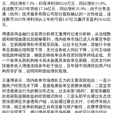
元，同比增长7.3%；归母净利润9224万元，同比增长11.9%。
连连数字2025年营收17.34亿元，同比增长31.9%；由于出售连
通（杭州）技术服务有限公司部分股权确认的一次性收益，连
连数字2025年净利润从上年的亏损1.67亿元飙升至盈利16.62亿
元。
博通咨询金融行业首席分析师王蓬博对记者分析称，从业绩数
据和财报披露信息能够看到，境内收单市场已进入存量竞争阶
段，交易规模增长停滞甚至回落。以拉卡拉为例，其银行卡收
单交易额出现明显下滑，支付业务收入同比下降，公司主动收
缩低效终端投放，侧面反映收单业务投资回报率持续走低。另
一个收单头部机构移卡虽未披露具体收单交易额，但其支付科
技服务收入增速连续多年处于低位，且年报中强调优化商户结
构而非扩张，说明同样面临增长瓶颈。
王蓬博表示，境内收单市场增长乏力的主要原因包括：一是小
微商户经营流水下降，直接拖累收单交易整体规模；二是监管
对违规展业行为的整治常态化，过去依靠“跳码”、套现等赚取
价差获取超额收益的经营模式终结；三是头部平台通过生态优
势深度绑定并渗透商户端，比如通过聚合支付、小程序等抢占
市场，独立收单机构缺乏自有流量与用户黏性，在费率透明化
的行业背景下，难以维持原有市场份额。由此可以得出结论，