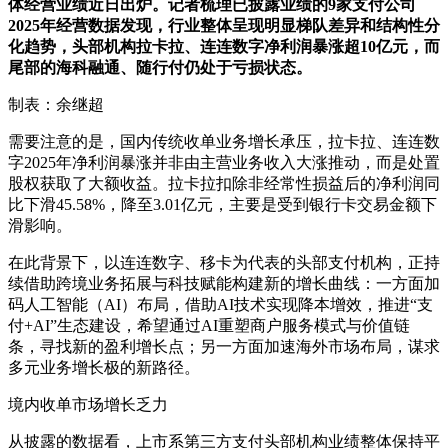
体经营业绩近日出炉。记者梳理已披露业绩的9家支付公司
2025年经营数据发现，行业整体呈现明显梯队差异和结构性分
化趋势，头部机构拉卡拉、连连数字净利润暴涨超10亿元，而
尾部的海科融通、随行付仍处于亏损状态。
制表：余继超
需要注意的是，国内传统收单业务增长承压，拉卡拉、连连数
字2025年净利润暴涨并非由主营业务收入大涨推动，而是处置
股权获取了大额收益。拉卡拉扣除非经常性损益后的净利润同
比下滑45.58%，降至3.01亿元，主要是受到银行卡交易金额下
滑影响。
在此背景下，以连连数字、移卡为代表的头部支付机构，正持
续借助跨境业务拓展与科技赋能构建新的增长曲线：一方面加
码人工智能（AI）布局，借助AI技术实现降本增效，推进“支
付+AI”生态建设，希望通过AI重塑商户服务模式与价值链
条，寻找新的盈利增长点；另一方面加速海外市场布局，谋求
多元业务增长极的新路径。
境内收单市场增长乏力
从披露的数据看，上市系第三方支付头部机构业绩整体保持平