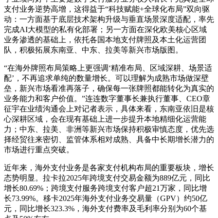
支付业务逆势高增，这得益于“科技赋能+全球化布局”双向驱
动：一方面基于底层技术架构升级与垂直场景深度适配，率先
完成AI大模型的私有化部署；另一方面在深化欧美核心区域
业务渗透的基础上，依托各国本地支付牌照及本土化运营团
队，积极拓展东南亚、中东、拉美等新兴市场版图。
“在海外牌照布局策略上更强调‘精准布局、区域深耕、场景适
配’，不再追求单纯的数量增长。可以理解为成熟市场做深壁
垒，新兴市场看准再落子，确保每一张牌照都能转化为真实的
业务能力和客户价值。”连连数字董事长兼执行董事、CEO章
征宇在业绩沟通会上对记者表示，具体来看，东南亚依旧是核
心深耕区域，会在现有基础上进一步提升本地精细化运营能
力；中东、拉美、非洲等新兴市场保持积极审慎态度，优先选
择经贸往来密切、监管体系相对成熟、具备中长期增长潜力的
市场进行重点突破。
近年来，海外支付业务是各家支付机构布局的重要板块，增长
态势明显。拉卡拉2025年跨境支付交易金额为889亿元，同比
增长80.69%；跨境支付服务跨境支付客户超21万家，同比增
长73.99%。移卡2025年海外支付业务交易量（GPV）约50亿
元，同比增长323.3%，海外支付费率及毛利率分别为60个基