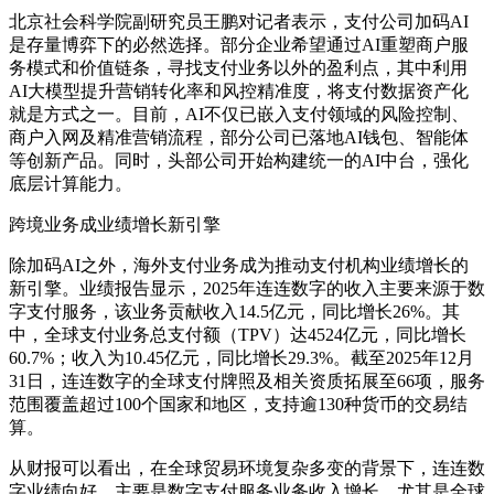
北京社会科学院副研究员王鹏对记者表示，支付公司加码AI
是存量博弈下的必然选择。部分企业希望通过AI重塑商户服
务模式和价值链条，寻找支付业务以外的盈利点，其中利用
AI大模型提升营销转化率和风控精准度，将支付数据资产化
就是方式之一。目前，AI不仅已嵌入支付领域的风险控制、
商户入网及精准营销流程，部分公司已落地AI钱包、智能体
等创新产品。同时，头部公司开始构建统一的AI中台，强化
底层计算能力。
跨境业务成业绩增长新引擎
除加码AI之外，海外支付业务成为推动支付机构业绩增长的
新引擎。业绩报告显示，2025年连连数字的收入主要来源于数
字支付服务，该业务贡献收入14.5亿元，同比增长26%。其
中，全球支付业务总支付额（TPV）达4524亿元，同比增长
60.7%；收入为10.45亿元，同比增长29.3%。截至2025年12月
31日，连连数字的全球支付牌照及相关资质拓展至66项，服务
范围覆盖超过100个国家和地区，支持逾130种货币的交易结
算。
从财报可以看出，在全球贸易环境复杂多变的背景下，连连数
字业绩向好，主要是数字支付服务业务收入增长，尤其是全球