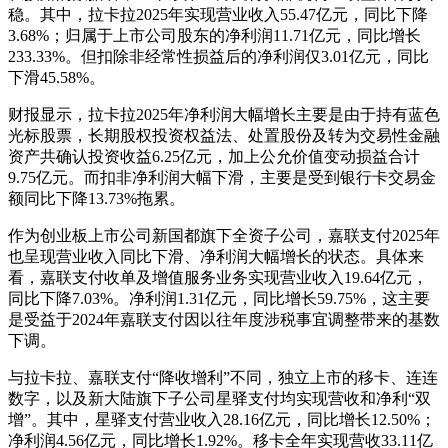
稳。其中，拉卡拉2025年实现营业收入55.47亿元，同比下降
3.68%；归属于上市公司股东的净利润11.71亿元，同比增长
233.33%。但扣除非经常性损益后的净利润仅3.01亿元，同比
下滑45.58%。
财报显示，拉卡拉2025年净利润大幅增长主要是由于持有蓝色
光标股票，长期股权投资权益法、处置股份及转为交易性金融
资产共确认投资收益6.25亿元，加上公允价值变动损益合计
9.75亿元。而扣非净利润大幅下滑，主要是受到银行卡交易金
额同比下降13.73%拖累。
作为创业板上市公司新国都旗下全资子公司，嘉联支付2025年
也呈现营业收入同比下滑、净利润大幅增长的状态。具体来
看，嘉联支付收单及增值服务业务实现营业收入19.64亿元，
同比下降7.03%。净利润1.31亿元，同比增长59.75%，这主要
是受益于2024年嘉联支付因以往年度涉税事宜调整带来的基数
下调。
与拉卡拉、嘉联支付“降收增利”不同，独立上市的移卡、连连
数字，以及新大陆旗下子公司星驿支付均实现营收和净利“双
增”。其中，星驿支付营业收入28.16亿元，同比增长12.50%；
净利润4.56亿元，同比增长1.92%。移卡全年实现营收33.11亿