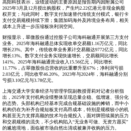
高阳科技表示，业绩波动的主要原因是报告期内因附属公司
2025年3月及12月授出购股权，产生约2.22亿港元非现金购股
权开支；与此同时，数字支付加速替代传统支付模式，银行卡
支付交易规模持续下滑；集团加码海外及跨境业务布局，相关
成本上升进一步压缩板块利润空间。
财报显示，翠微股份通过控股子公司海科融通开展第三方支付
业务。2025年海科融通总体实现收单交易额1.16万亿元，同比
增长23%。其中，传统收单业务累计交易额达9772亿元，同比
增长13%。数字支付业务实现快速增长，交易额同比增长
141%。2025年海科融通营业收入15.56亿元，同比增长
11.77%，占翠微股份总营收的比重攀升至67%；净利润亏损
2.03亿元，同比收窄46.20%。2023年与2024年，海科融通分别
亏损3.10亿元与3.78亿元。
上海交通大学安泰经济与管理学院副教授胥莉对记者分析指
出，2025年支付机构业绩整体呈现总量企稳、低增速、强分化
的态势。头部机构已经基本完成合规基础设施的摊销，而中小
机构仍在为补齐合规短板支付高昂成本，特别是规模较小的机
构甚至无力支撑高额的技术与合规投入，面对牌照续展的压力
和交易规模的流失，不少机构陷入“无业务可做、无资方愿买”
的尴尬境地，面临被市场自然出清或被兼并收购的压力。