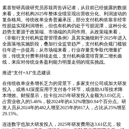
素喜智研高级研究员苏筱芮告诉记者，从目前已经披露的数据
来看，支付机构2025年整体业绩呈现出营收分化、利润波动的
复杂格局。传统收单业务普遍承压，部分支付机构依靠非经常
性损益实现利润增长，但也有机构仍处于亏损泥潭，这种分化
趋势主要源于政策端、市场端的共同作用。从政策端来看，
《非银行支付机构监督管理条例》及其实施细则于2025年进入
全面落地实施阶段，叠加行业监管趋严，支付机构合规门槛较
往年进一步提高；从市场端来看，行业存量竞争取代增量扩
张，传统支付费率持续走低，支付机构亟需培育第二增长曲
线，来应对传统业务盈利能力明显走弱的现实挑战。
推进“支付+AI”生态建设
在传统收单业务增长乏力的背景下，多家支付公司或加大研发
投入，或将AI深度应用于支付各个环节，或借助AI等技术降
本增效。财报显示，拉卡拉2025年研发投入金额为3.03亿元，
占营业收入的5.46%，较2024年的4.52%增加0.94个百分点。研
发人员从2024年的482人增至2025年的817人，占比从25%增至
29.15%。
连连数字也加大研发投入，2025年研发费用达3.61亿元，较