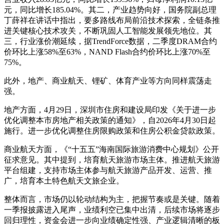
元，同比增长185.04%。其二，产业趋势向好，国务院副总理
丁薛祥在讲话中指出，要多路线布局前沿技术探索，全链条推
进关键核心技术攻关，不断巩固人工智能发展领先地位。其
三，行业涨价潮延续，据TrendForce数据，二季度DRAM合约
价环比上涨58%至63%，NAND Flash合约价环比上涨70%至
75%。
此外，地产、商业航天、锂矿、体育产业等方向同样震荡走
强。
地产方面，4月29日，深圳市住房和建设局印发《关于进一步
优化调整本市房地产相关政策的通知》，自2026年4月30日起
施行。进一步优化调整住房限购政策和住房公积金贷款政策。
商业航天方面，《“十五五”海南国际旅游消费中心规划》公开
征求意见。其中提到，培育航天旅游市场主体。推进航天旅游
平台组建，支持市场主体参与航天旅游产品开发、运营、推
广，培育本土特色航天文旅企业。
整体而言，市场仍以轮动结构为主，把握节奏或是关键。随着
一季报披露进入尾声，业绩利空已集中出清，后续市场将逐步
回归理性，资金会进一步向业绩确定性强、产业逻辑清晰的板