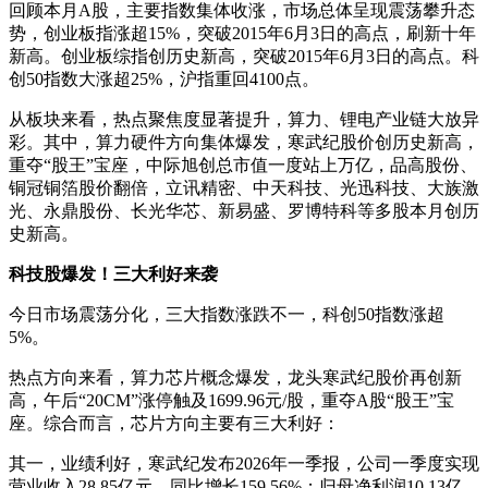
回顾本月A股，主要指数集体收涨，市场总体呈现震荡攀升态
势，创业板指涨超15%，突破2015年6月3日的高点，刷新十年
新高。创业板综指创历史新高，突破2015年6月3日的高点。科
创50指数大涨超25%，沪指重回4100点。
从板块来看，热点聚焦度显著提升，算力、锂电产业链大放异
彩。其中，算力硬件方向集体爆发，寒武纪股价创历史新高，
重夺“股王”宝座，中际旭创总市值一度站上万亿，品高股份、
铜冠铜箔股价翻倍，立讯精密、中天科技、光迅科技、大族激
光、永鼎股份、长光华芯、新易盛、罗博特科等多股本月创历
史新高。
科技股爆发！三大利好来袭
今日市场震荡分化，三大指数涨跌不一，科创50指数涨超
5%。
热点方向来看，算力芯片概念爆发，龙头寒武纪股价再创新
高，午后“20CM”涨停触及1699.96元/股，重夺A股“股王”宝
座。综合而言，芯片方向主要有三大利好：
其一，业绩利好，寒武纪发布2026年一季报，公司一季度实现
营业收入28.85亿元，同比增长159.56%；归母净利润10.13亿