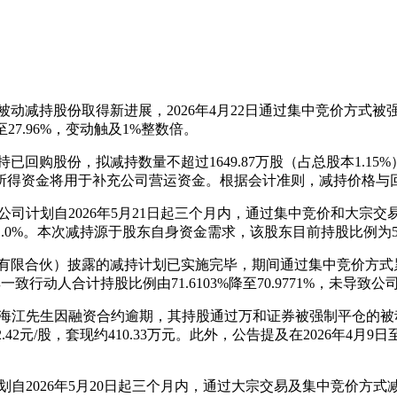
持股份取得新进展，2026年4月22日通过集中竞价方式被强制卖出5
27.96%，变动触及1%整数倍。
已回购股份，拟减持数量不超过1649.87万股（占总股本1.1
所得资金将用于补充公司营运资金。根据会计准则，减持价格与
计划自2026年5月21日起三个月内，通过集中竞价和大宗交易方式
1.0%。本次减持源于股东自身资金需求，该股东目前持股比例为5
限合伙）披露的减持计划已实施完毕，期间通过集中竞价方式累计减持
致行动人合计持股比例由71.6103%降至70.9771%，未导致
海江先生因融资合约逾期，其持股通过万和证券被强制平仓的被动减
.42元/股，套现约410.33万元。此外，公告提及在2026年4月9日
2026年5月20日起三个月内，通过大宗交易及集中竞价方式减持不