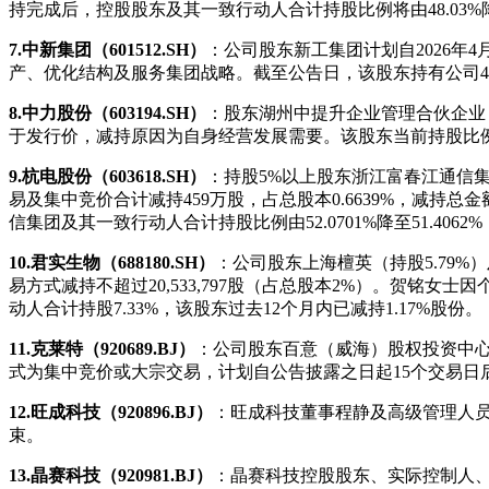
持完成后，控股股东及其一致行动人合计持股比例将由48.03%
7.中新集团（601512.SH）
：公司股东新工集团计划自2026年4
产、优化结构及服务集团战略。截至公告日，该股东持有公司4.
8.中力股份（603194.SH）
：股东湖州中提升企业管理合伙企业（
于发行价，减持原因为自身经营发展需要。该股东当前持股比例为
9.杭电股份（603618.SH）
：持股5%以上股东浙江富春江通信
易及集中竞价合计减持459万股，占总股本0.6639%，减持总金额
信集团及其一致行动人合计持股比例由52.0701%降至51.4
10.君实生物（688180.SH）
：公司股东上海檀英（持股5.79%
易方式减持不超过20,533,797股（占总股本2%）。贺铭女士
动人合计持股7.33%，该股东过去12个月内已减持1.17%股份。
11.克莱特（920689.BJ）
：公司股东百意（威海）股权投资中心（
式为集中竞价或大宗交易，计划自公告披露之日起15个交易日
12.旺成科技（920896.BJ）
：旺成科技董事程静及高级管理人员胡
束。
13.晶赛科技（920981.BJ）
：晶赛科技控股股东、实际控制人