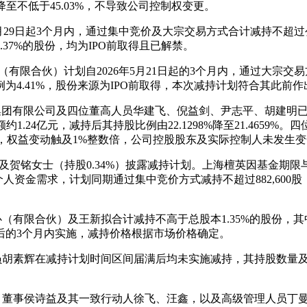
降至不低于45.03%，不导致公司控制权变更。
月29日起3个月内，通过集中竞价及大宗交易方式合计减持不超过公
37%的股份，均为IPO前取得且已解禁。
有限合伙）计划自2026年5月21日起的3个月内，通过大宗交易
4.41%，股份来源为IPO前取得，本次减持计划符合其此前
集团有限公司及四位董高人员华建飞、倪益剑、尹志平、胡建明
约1.24亿元，减持后其持股比例由22.1298%降至21.4659
062%，权益变动触及1%整数倍，公司控股股东及实际控制人未发生
）及贺铭女士（持股0.34%）披露减持计划。上海檀英因基金期限
因个人资金需求，计划同期通过集中竞价方式减持不超过882,600
有限合伙）及王新拟合计减持不高于总股本1.35%的股份，其中百
后的3个月内实施，减持价格根据市场价格确定。
素辉在减持计划时间区间届满后均未实施减持，其持股数量及比例保持
、董事侯诗益及其一致行动人徐飞、汪鑫，以及高级管理人员丁