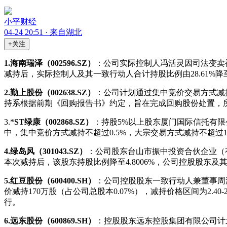
小平财经
04-24 20:51 · 来自湖北
+关注
1.海南瑞泽（002596.SZ）
：公司实际控制人冯活灵因司法变卖被动减
减持后，实际控制人及其一致行动人合计持股比例由28.61%降至
2.勤上股份（002638.SZ）
：公司计划通过集中竞价交易方式减持
持系根据前期《回购报告书》约定，旨在完成回购股份处置，
3.*
ST绿康（002868.SZ）
：持股5%以上股东厦门国际信托有限公司
中，集中竞价方式减持不超过0.5%，大宗交易方式减持不超过
4.绿岛风（301043.SZ）
：公司股东台山市振中投资合伙企业（有
本次减持后，该股东持股比例降至4.8006%，公司控股股东及其一
5.红豆股份（600400.SH）
：公司控股股东一致行动人兼董事周
价减持170万股（占公司总股本0.07%），减持价格区间为2.40-2
行。
6.远东股份（600869.SH）
：控股股东远东控股集团有限公司计划自