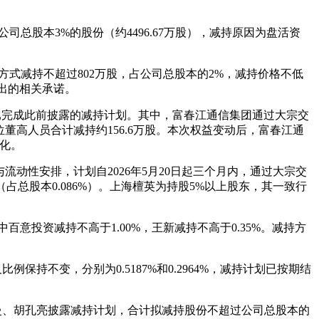
司总股本3%的股份（约4496.67万股），减持原因为盘活资
方式减持不超过802万股，占公司总股本的2%，减持价格不低
作出的相关承诺。
已完成此前披露的减持计划。其中，富春江通信集团通过大宗交
%。四位董高人员合计减持约156.6万股。本次权益变动后，富春江通
变化。
与流动性安排，计划自2026年5月20日起三个月内，通过大宗交
股（占总股本0.086%）。上海檀英为持股5%以上股东，其一致行
意投资减持不高于1.00%，王新减持不高于0.35%。减持方
不变，分别为0.5187%和0.2964%，减持计划已按期结
曼、胡孔亮披露减持计划，合计拟减持股份不超过公司总股本的