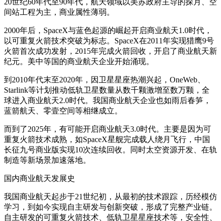
20世纪60年代至90年代，航天领域以美苏政府主导的探月、空
间站工程为主，商业属性薄弱。
2000年后，SpaceX与蓝色起源的崛起开启商业航天1.0时代，
以可重复火箭技术突破为标志。SpaceX在2011年实现猎鹰9号
火箭首次成功发射，2015年完成火箭回收，开启了商业航天新
纪元。美中等国的商业航天企业开始涌现。
到2010年代末至2020年，因卫星星座热潮兴起，OneWeb、
Starlink等计划推动低轨卫星数量从数千颗激增至数万颗，全
球进入商业航天2.0时代。我国商业航天企业也如雨后春笋，
蓝箭航天、零壹空间等相继成立。
而到了2025年，有可能开启商业航天3.0时代。主要是因为可
重复火箭技术成熟，如SpaceX星舰完成载人绕月飞行，中国
长征九号商业版实现10次连续回收。同时太空资源开发、在轨
制造等新场景加速落地。
国内商业航天发展史
我国商业航天起步于21世纪初，从最初的技术跟踪，历经模仿
学习，到如今实现自主研发与创新突破，形成了完整产业链。
自主研发的可重复火箭技术、低轨卫星星座技术等，安全性、