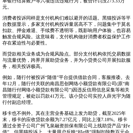
单银行结算账户等六项违法违规行为，被合计罚没273.33万
元。
消费者投诉同样是支付机构们难以避开的话题。黑猫投诉等平
台数据显示，多家支付机构投诉量居高不下，问题集中于莫名
扣款、押金难退、手续费不透明等，既影响用户体验，也容易
触发合规风险。这意味着，支付机构做好消费者权益保护工作
存在紧迫性与必要性。
而贷款相关业务成为合规风险点。部分支付机构依托交易数据
与流量优势，跨界开展助贷业务，并为小贷类公司开展扣款服
务，相关投诉极高。
例如，随行付被投诉“随借”平台提供借款合同，客服推诿。去
年12月，随行付关联的南昌思创网络小额贷款有限公司(原“南
昌随行付网络小额贷款有限公司”)因违反信用信息采集等相关
管理规定，被处以罚款41万元。该小贷公司实控人薛光宇为随
行付副总经理。
移卡也不例外。其在主营业务基础上发力助贷，截至2025年
末，移卡的应收贷款余额为7.27亿元，同比上涨7.18%。移卡
通过全资子公司广州飞泉融资担保有限公司上线助贷产品“好e
借”。但黑猫投诉上，大量用户反映“好e借”强制扣除数百元会