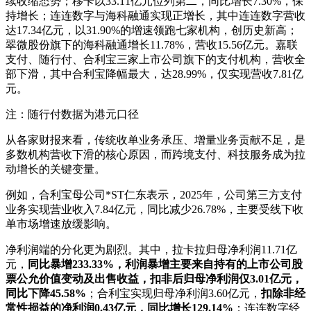
续收缩态势；移卡以33.11亿元位列第二，同比增长7.30%，保
持增长；连连数字与海科融通实现正增长，其中连连数字营收
达17.34亿元，以31.90%的增速领跑七家机构，创历史新高；
翠微股份旗下的海科融通增长11.78%，营收15.56亿元。嘉联
支付、随行付、合利宝三家上市公司旗下的支付机构，营收全
部下滑，其中合利宝降幅最大，达28.99%，仅实现营收7.81亿
元。
注：随行付数据为港元口径
从各家财报来看，传统收单业务承压、增量业务贡献不足，是
多数机构营收下滑的核心原因，而跨境支付、科技服务成为拉
动增长的关键变量。
例如，合利宝母公司*ST仁东表示，2025年，公司第三方支付
业务实现营业收入7.84亿元，同比减少26.78%，主要受线下收
单市场增速放缓影响。
净利润端的分化更为剧烈。其中，拉卡拉归母净利润11.71亿
元，
同比暴增233.33%，利润暴增主要来自持有的上市公司股
票公允价值变动及出售收益，扣非后归母净利润仅3.01亿元，
同比下降45.58%
；合利宝实现归母净利润3.60亿元，
扣除非经
常性损益的净利润0.43亿元，同比增长129.14%
；连连数字经