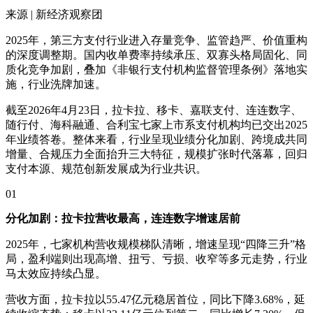
来源 | 新经济观察团
2025年，第三方支付行业进入存量竞争、监管趋严、价值重构
的深度调整期。国内收单费率持续承压、双寡头格局固化、同
质化竞争加剧，叠加《非银行支付机构监督管理条例》落地实
施，行业洗牌加速。
截至2026年4月23日，拉卡拉、移卡、嘉联支付、连连数字、
随行付、海科融通、合利宝七家上市系支付机构均已交出2025
年业绩答卷。整体来看，行业呈现业绩分化加剧、跨境成共同
增量、合规压力全面抬升三大特征，规模扩张时代落幕，回归
支付本源、规范创新发展成为行业共识。
01
分化加剧：拉卡拉营收最高，连连数字增速居前
2025年，七家机构营收规模梯队清晰，增速呈现“四降三升”格
局，盈利端则出现高增、扭亏、亏损、收窄等多元走势，行业
马太效应持续凸显。
营收方面，拉卡拉以55.47亿元稳居首位，同比下降3.68%，延