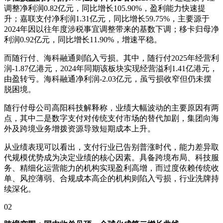
调整净利润0.82亿元，同比增长105.90%，盈利能力快速提
升；嘉联支付净利润1.31亿元，同比增长59.75%，主要源于
2024年因以往年度涉税事宜调整带来的基数下调；移卡归母净
利润0.92亿元，同比增长11.90%，增速平稳。
而随行付、海科融通则陷入亏损。其中，随行付2025年经营利
润-1.87亿港元，2024年同期该板块实现经营溢利1.41亿港元，
由盈转亏。海科融通净利润-2.03亿元，虽亏损收窄但仍未摆
脱困境。
随行付母公司高阳科技解释称，业绩大幅波动的主要原因有两
点，其中二是数字支付对传统支付市场的替代加剧，集团向海
外及跨境业务增拨资源导致短期成本上升。
从业绩表现可以看出，支付行业已告别普涨时代，能力差异取
代规模优势成为决定业绩的核心因素。具备跨境布局、科技服
务、精细化运营能力的机构实现盈利高增，而过度依赖传统收
单、风控薄弱、合规成本高企的机构则陷入亏损，行业洗牌持
续深化。
02