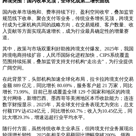
跨境突围：国内收单见顶，全球化成第二增长曲线
国内收单市场饱和、费率持续下行、盈利空间收窄，叠加监管
规范线下收单、聚合支付等业务，传统业务增长见顶，跨境支
付成为七家机构共同的战略方向，在交易规模、客户数量、收
入贡献等方面实现高速增长，成为行业最具确定性的增量赛
道。
其中，政策与市场双重利好助推跨境支付爆发。2025年，我国
跨境电商持续扩容，人民币国际化进程加快，CIPS系统覆盖
范围持续拓展，叠加监管支持支付机构“走出去”，为行业提供
广阔空间。
在此背景下，头部机构加速全球化布局，拉卡拉跨境支付交易
金额 889 亿元，同比增长 80.69%，服务客户超 21 万家，同比
增长 73.99%。目前已形成覆盖全球 129 个国家和地区的跨境
支付网络，新增巴西、墨西哥等美洲地区本币收款能力；连连
数字财报显示，2025年，其全球支付业务表现尤为突出，总支
付额TPV达4524亿元，同比增长60.7%；收入为10.45亿元，同
比大增29.3%，增速远超行业平均水平。
随行付方面，虽然传统收单主业承压，但跨境支付业务展现出
较强增长韧性，2025年相关交易额同比增幅突破200%，领跑