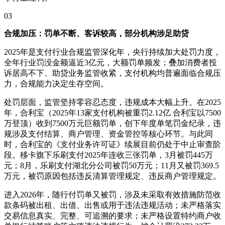
03
合规加压：罚单不断、客诉较高，部分机构涉足助贷
2025年是支付行业合规监管深化年，央行持续加大处罚力度，
全年行业罚没金额逼近3亿元，大额罚单频发；叠加消费者投
诉居高不下、助贷业务监管收紧，支付机构均普遍面临合规压
力，合规能力决定生存空间。
处罚层面，监管坚持零容忍态度，违规成本大幅上升。在2025
年，合利宝（2025年13家支付机构被重罚2.12亿 合利宝以7500
万登顶）收到7500万元巨额罚单，创下年度单笔罚金纪录，违
规涉及支付结算、商户管理、资金管控等核心环节。与此同
时，合利宝的《支付业务许可证》续展目前仍处于中止审查阶
段。移卡旗下乐刷支付2025年连收三张罚单，3月被罚445万
元；8月，乐刷支付湖北分公司被罚50万元；11月又被罚369.5
万元，被罚原因包括违反清算管理规定、违反商户管理规定。
进入2026年，随行付罚单又被罚，涉及未采取有效措施防范收
款条码被出租、出借、出售或用于违法违规活动；未严格落实
交易信息真实、完整、可追溯的要求；未严格设置特约商户收