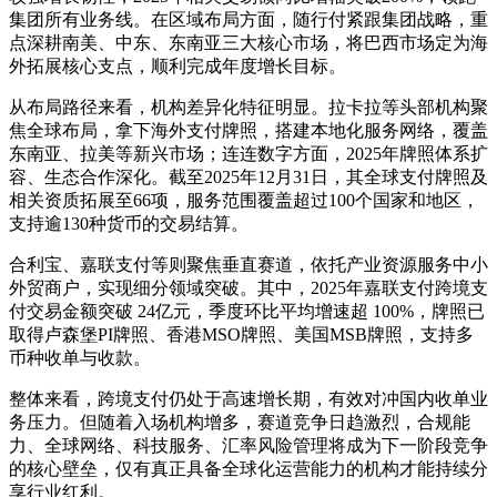
集团所有业务线。在区域布局方面，随行付紧跟集团战略，重
点深耕南美、中东、东南亚三大核心市场，将巴西市场定为海
外拓展核心支点，顺利完成年度增长目标。
从布局路径来看，机构差异化特征明显。拉卡拉等头部机构聚
焦全球布局，拿下海外支付牌照，搭建本地化服务网络，覆盖
东南亚、拉美等新兴市场；连连数字方面，2025年牌照体系扩
容、生态合作深化。截至2025年12月31日，其全球支付牌照及
相关资质拓展至66项，服务范围覆盖超过100个国家和地区，
支持逾130种货币的交易结算。
合利宝、嘉联支付等则聚焦垂直赛道，依托产业资源服务中小
外贸商户，实现细分领域突破。其中，2025年嘉联支付跨境支
付交易金额突破 24亿元，季度环比平均增速超 100%，牌照已
取得卢森堡PI牌照、香港MSO牌照、美国MSB牌照，支持多
币种收单与收款。
整体来看，跨境支付仍处于高速增长期，有效对冲国内收单业
务压力。但随着入场机构增多，赛道竞争日趋激烈，合规能
力、全球网络、科技服务、汇率风险管理将成为下一阶段竞争
的核心壁垒，仅有真正具备全球化运营能力的机构才能持续分
享行业红利。