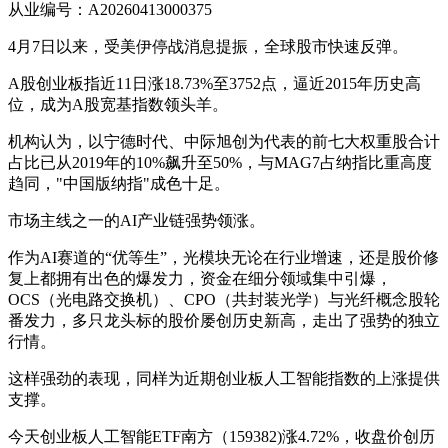
从业编号：A20260413000375
4月7日以来，受美伊停战消息提振，全球股市快速反弹。
A股创业板指近11日涨18.73%至3752点，逼近2015年历史高
位，成为A股宽基指数领头羊。
机构认为，以宁德时代、中际旭创为代表的前七大权重股合计
占比已从2019年的10%飙升至50%，与MAG7占纳指比重高度
趋同，"中国版纳指"成色十足。
市场主线之一的AI产业链强势领涨。
作为AI赛道的“优等生”，光模块无论在行业增速，还是股价修
复上都拥有出色的爆发力，资金在细分领域集中引爆，
OCS（光电路交换机）、CPO（共封装光学）与光纤概念股轮
番发力，多只龙头标的股价屡创历史新高，走出了强势的独立
行情。
这样强劲的表现，同样为近期创业板人工智能指数的上涨提供
支撑。
今天创业板人工智能ETF南方（159382)涨4.72%，收盘价创历