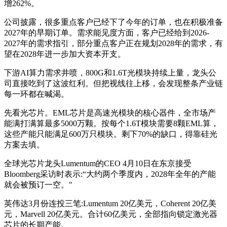
增262%。
公司披露，很多重点客户已经下了今年的订单，也在积极准备
2027年的早期订单。需求能见度方面，客户已经给到2026-
2027年的需求指引，部分重点客户正在规划2028年的需求，有
望在2028年进一步加大资本开支。
下游AI算力需求井喷，800G和1.6T光模块持续上量，龙头公
司直接吃到了这波红利。但把视线往上移，会发现整条产业链
每一环都在喊渴。
先看光芯片。EML芯片是高速光模块的核心器件，全市场产
能满打满算最多5000万颗。按每个1.6T模块需要8颗EML算，
这些产能只能满足600万只模块。剩下70%的缺口，得靠硅光
方案去填。
全球光芯片龙头Lumentum的CEO 4月10日在东京接受
Bloomberg采访时表示:“大约两个季度内，2028年全年的产能
就会被预订一空。"
英伟达3月份连投三笔:Lumentum 20亿美元，Coherent 20亿美
元，Marvell 20亿美元。合计60亿美元，全部指向锁定激光器
芯片的长期产能。