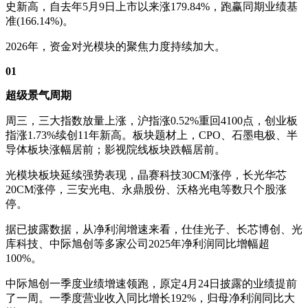
史新高，自去年5月9日上市以来涨179.84%，跑赢同期业绩基
准(166.14%)。
2026年，资金对光模块的聚焦力度持续加大。
01
超级景气周期
周三，三大指数放量上涨，沪指涨0.52%重回4100点，创业板
指涨1.73%续创11年新高。板块题材上，CPO、石墨电极、半
导体板块涨幅居前；影视院线板块跌幅居前。
光模块板块延续强势表现，晶赛科技30CM涨停，长光华芯
20CM涨停，三安光电、永鼎股份、沃格光电等数只个股涨
停。
据已披露数据，从净利润增速来看，仕佳光子、长芯博创、光
库科技、中际旭创等多家公司2025年净利润同比增幅超
100%。
中际旭创一季度业绩增速领跑，原定4月24日披露的业绩提前
了一周。一季度营业收入同比增长192%，归母净利润同比大