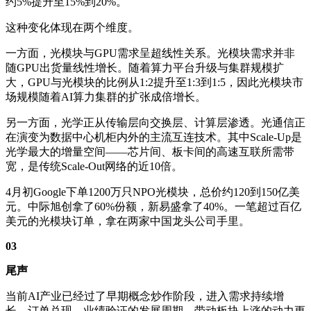
约5%提升至15%到20%。
这种变化体现在两个维度。
一方面，光模块与GPU需求呈超线性关系。光模块需求并非
随GPU出货量线性增长。随着算力平台升级与集群规模扩
大，GPU与光模块的比例从1:2提升至1:3到1:5，因此光模块市
场规模随着AI算力集群的扩张成倍增长。
另一方面，光学正从传输层向交换层、计算层渗透。光通信正
在演变为数据中心机柜内外的主流互连技术。其中Scale-Up是
光学最大的增量空间——芯片间、板卡间的高速互联所需带
宽，是传统Scale-Out网络的近10倍。
4月初Google下单1200万只NPO光模块，总价约120到150亿美
元。中际旭创拿了60%份额，新易盛拿了40%。一笔超过百亿
美元的光模块订单，拿在两家中国龙头公司手里。
03
尾声
当前AI产业已经过了早期概念炒作阶段，进入需求持续增
长、订单兑现、业绩验证的发展周期，带动板块上涨的动力更