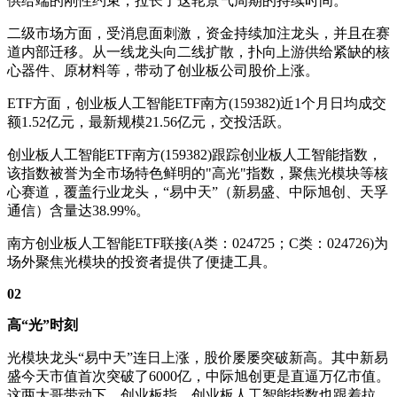
供给端的刚性约束，拉长了这轮景气周期的持续时间。
二级市场方面，受消息面刺激，资金持续加注龙头，并且在赛
道内部迁移。从一线龙头向二线扩散，扑向上游供给紧缺的核
心器件、原材料等，带动了创业板公司股价上涨。
ETF方面，创业板人工智能ETF南方(159382)近1个月日均成交
额1.52亿元，最新规模21.56亿元，交投活跃。
创业板人工智能ETF南方(159382)跟踪创业板人工智能指数，
该指数被誉为全市场特色鲜明的"高光"指数，聚焦光模块等核
心赛道，覆盖行业龙头，“易中天”（新易盛、中际旭创、天孚
通信）含量达38.99%。
南方创业板人工智能ETF联接(A类：024725；C类：024726)为
场外聚焦光模块的投资者提供了便捷工具。
02
高“光”时刻
光模块龙头“易中天”连日上涨，股价屡屡突破新高。其中新易
盛今天市值首次突破了6000亿，中际旭创更是直逼万亿市值。
这两大哥带动下，创业板指、创业板人工智能指数也跟着拉