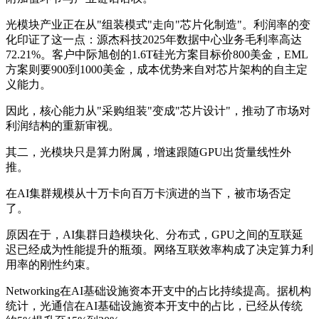
光模块产业正在从"组装模式"走向"芯片化制造"。利润率的变
化印证了这一点：源杰科技2025年数据中心业务毛利率高达
72.21%。客户中际旭创的1.6T硅光方案目标价800美金，EML
方案则要900到1000美金，成本优势来自对芯片架构的自主定
义能力。
因此，核心能力从"采购组装"变成"芯片设计"，推动了市场对
利润结构的重新审视。
其二，光模块只是算力附属，增速跟随GPU出货量线性外
推。
在AI集群规模从十万卡向百万卡演进的当下，被市场否定
了。
原因在于，AI集群日趋模块化、分布式，GPU之间的互联延
迟已经成为性能提升的瓶颈。网络互联效率构成了决定算力利
用率的刚性约束。
Networking在AI基础设施资本开支中的占比持续提高。据机构
统计，光通信在AI基础设施资本开支中的占比，已经从传统