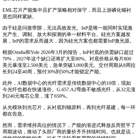
EML芯片产能集中且扩产策略相对保守，而且上游磷化铟衬
底也同样紧缺。
由于硅是问接带隙，无法高效发光。InP是唯一能同时实现激
光产生、调制、放大和探测的单一材料平台。硅光方案越发
展，InP的需求反而越大，因为硅光方案也都需要InP激光源。
根据Omdia和Yole 2026年3月的报告，InP衬底的供需缺口超过
70%，2027年这个缺口还将扩大至80%。衬底价格从每片800
美元暴涨至2,500美元，急单突破3,000美元。交付周期从8周拉
长到24至40周，预付30%到50%才能锁定产能。
此外，AI数据中心的光纤需求是传统数据中心的10倍，现如
今光纤也都在快速涨价。G.657.A2弯曲不敏感光纤，从32元涨
到240元每芯公里，涨了650%。
从光模块到光芯片，从衬底到铟原料，再到光纤基建，每一环
都在告急。
然而，需求维持高位的情况下，产能的渐进式释放反而熨平了
周期波动，推动了头部厂商的量价齐升持续时间。也就是说，