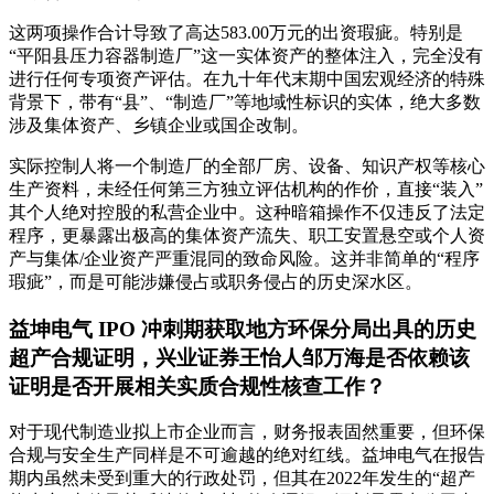
这两项操作合计导致了高达583.00万元的出资瑕疵。特别是
“平阳县压力容器制造厂”这一实体资产的整体注入，完全没有
进行任何专项资产评估。在九十年代末期中国宏观经济的特殊
背景下，带有“县”、“制造厂”等地域性标识的实体，绝大多数
涉及集体资产、乡镇企业或国企改制。
实际控制人将一个制造厂的全部厂房、设备、知识产权等核心
生产资料，未经任何第三方独立评估机构的作价，直接“装入”
其个人绝对控股的私营企业中。这种暗箱操作不仅违反了法定
程序，更暴露出极高的集体资产流失、职工安置悬空或个人资
产与集体/企业资产严重混同的致命风险。这并非简单的“程序
瑕疵”，而是可能涉嫌侵占或职务侵占的历史深水区。
益坤电气 IPO 冲刺期获取地方环保分局出具的历史
超产合规证明，兴业证券王怡人邹万海是否依赖该
证明是否开展相关实质合规性核查工作？
对于现代制造业拟上市企业而言，财务报表固然重要，但环保
合规与安全生产同样是不可逾越的绝对红线。益坤电气在报告
期内虽然未受到重大的行政处罚，但其在2022年发生的“超产