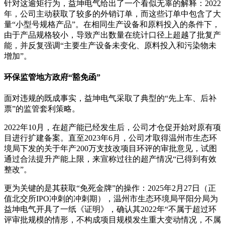
针对这逾矩行为，益坤电气给出了一个看似无辜的解释：2022
年，公司主动获取了较多的外销订单，而这些订单中包含了大
量“小型号规格产品”。在相同生产设备和原料投入的条件下，
由于产品规格较小，导致产出数量在统计口径上超越了批复产
能，并反复强调“主要生产设备未变化、原料投入和污染物未
增加”。
环保监管地方政府“豁免函”
面对违规的既成事实，益坤电气采取了典型的“先上车、后补
票”的监管套利策略。
2022年10月，在超产能已经发生后，公司才仓促开始对原有项
目进行扩建备案。直至2023年6月，公司才取得温州市生态环
境局下发的关于年产200万支技改项目环评的审批意见，试图
通过合法提升产能上限，来宣称过往的超产情况“已得到有效
整改”。
更为关键的是其获取“免死金牌”的操作：2025年2月27日（正
值北交所IPO冲刺的冲刺期），温州市生态环境局平阳分局为
益坤电气开具了一纸《证明》，确认其2022年“不属于超过环
评审批规模的情形，不构成项目规模发生重大变动情况，不属