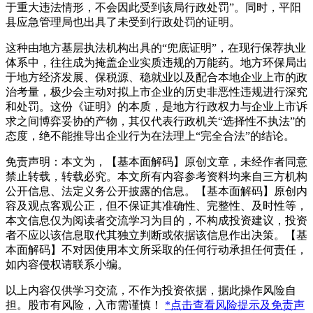
于重大违法情形，不会因此受到该局行政处罚”。同时，平阳
县应急管理局也出具了未受到行政处罚的证明。
这种由地方基层执法机构出具的“兜底证明”，在现行保荐执业
体系中，往往成为掩盖企业实质违规的万能药。地方环保局出
于地方经济发展、保税源、稳就业以及配合本地企业上市的政
治考量，极少会主动对拟上市企业的历史非恶性违规进行深究
和处罚。这份《证明》的本质，是地方行政权力与企业上市诉
求之间博弈妥协的产物，其仅代表行政机关“选择性不执法”的
态度，绝不能推导出企业行为在法理上“完全合法”的结论。
免责声明：本文为，【基本面解码】原创文章，未经作者同意
禁止转载，转载必究。本文所有内容参考资料均来自三方机构
公开信息、法定义务公开披露的信息。【基本面解码】原创内
容及观点客观公正，但不保证其准确性、完整性、及时性等，
本文信息仅为阅读者交流学习为目的，不构成投资建议，投资
者不应以该信息取代其独立判断或依据该信息作出决策。【基
本面解码】不对因使用本文所采取的任何行动承担任何责任，
如内容侵权请联系小编。
以上内容仅供学习交流，不作为投资依据，据此操作风险自
担。股市有风险，入市需谨慎！
*点击查看风险提示及免责声