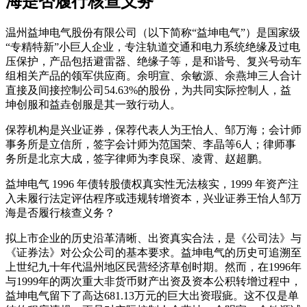
海是否履行核查义务
温州益坤电气股份有限公司（以下简称“益坤电气”）是国家级
“专精特新”小巨人企业，专注轨道交通和电力系统绝缘及过电
压保护，产品包括避雷器、绝缘子等，是和谐号、复兴号动车
组相关产品的领军供应商。余明宣、余敏源、余燕坤三人合计
直接及间接控制公司54.63%的股份，为共同实际控制人，益
坤创服和益垚创服是其一致行动人。
保荐机构是兴业证券，保荐代表人为王怡人、邹万海；会计师
事务所是立信所，签字会计师为范国荣、李晶等6人；律师事
务所是北京大成，签字律师为李良琛、凌霄、赵超鹏。
益坤电气 1996 年债转股债权真实性无法核实，1999 年资产注
入未履行法定评估程序或违规转增资本，兴业证券王怡人邹万
海是否履行核查义务？
拟上市企业的历史沿革清晰、出资真实合法，是《公司法》与
《证券法》对公众公司的基本要求。益坤电气的历史可追溯至
上世纪九十年代温州地区民营经济草创时期。然而，在1996年
与1999年的两次重大非货币财产出资及资本公积转增过程中，
益坤电气留下了高达681.13万元的巨大出资瑕疵。这不仅是单