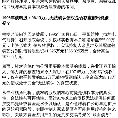
纯的程序违规，更是对实际控制人余燕坤、余明宣、余敏源诚
信底线与早期资本积累合法来源的考问。
1996年债转股：98.13万元无法确认债权是否存虚假出资嫌
疑？
根据监管问询回复披露，1996年10月15日，平阳益坤（益坤电
气前身）召开股东会议，决议将实收资本总额增加至555.00万
元，出资形式为“债权转股权”。实际控制人余燕坤及其配偶包
笑莲分别以债转股出资41.325万元和66.325万元，合计高达
107.65万元。
然而，针对这笔作为公司重要股本根基的债权，兴业证券王怡
人、邹万海的核查结果令人深思：在107.65万元的所谓“债权”
中，仅有微乎其微的9.52万元能够得到确认，剩余高达98.13万
元的债权处于完全“无法确认”的真空状态。
从专业视角剖析，债权转股权的核心前提是债权本身的真实
性、合法性与可评估性。高达91%以上的债权无法提供任何底
层交易凭证或资金流水予以确认，是否意味着在公司早期扩张
的原始积累阶段，实际控制人家族是否有可能利用虚构的往来
款项、关联方资金占用产生的无真实交易背景的“账面债务”，