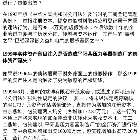
进行了虚假出资？
在1993年版《中华人民共和国公司法》及当时的工商登记管理
条例下，虚报注册资本、提交虚假材料取得公司登记属于严重
的违法行为。是否98.13万元的虚假资本，在后续数十年的企
业演进中参与了历次分红、转增与资本运作，其产生的“毒树
之果”已经深深嵌入益坤电气的股权基因之中？
1999年实体资产盲目注入是否造成平阳县压力容器制造厂的集
体资产流失？
如果说1996年的债转股属于财务账面上的虚假操作，那么1999
年的资产注入是否触及了更为敏感的产权红线。
1999年8月，当时的益坤有限召开股东会，或通过了两项违背
《公司法》强制性规定的决议： 其一，将未经法定程序确认
的441.73万元资产评估增值部分，直接作为增加的注册资本，
由余燕坤、包笑莲两人均分（各增加172.87万元），这一行为
本质上是将未实现的账面浮盈非法转化为实收资本 4。 其二，
余燕坤、包笑莲以“平阳县压力容器制造厂”的全部资产进行增
资，其中余燕坤增加出资160.00万元，包笑莲增加出资77.26万
元，合计237.26万元。