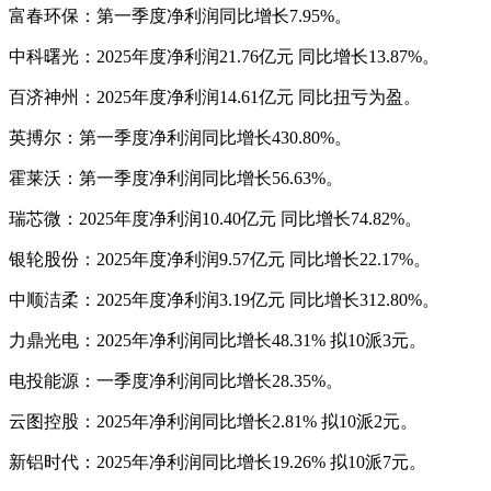
富春环保：第一季度净利润同比增长7.95%。
中科曙光：2025年度净利润21.76亿元 同比增长13.87%。
百济神州：2025年度净利润14.61亿元 同比扭亏为盈。
英搏尔：第一季度净利润同比增长430.80%。
霍莱沃：第一季度净利润同比增长56.63%。
瑞芯微：2025年度净利润10.40亿元 同比增长74.82%。
银轮股份：2025年度净利润9.57亿元 同比增长22.17%。
中顺洁柔：2025年度净利润3.19亿元 同比增长312.80%。
力鼎光电：2025年净利润同比增长48.31% 拟10派3元。
电投能源：一季度净利润同比增长28.35%。
云图控股：2025年净利润同比增长2.81% 拟10派2元。
新铝时代：2025年净利润同比增长19.26% 拟10派7元。