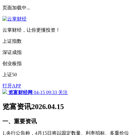
页面加载中...
云掌财经，让你更懂投资！
上证指数
深证成指
创业板指
上证50
打开APP
览富财经网
04-15 09:33
关注
览富资讯2026.04.15
一、重要资讯
1.央行公告称，4月15日将以固定数量、利率招标、多重价位