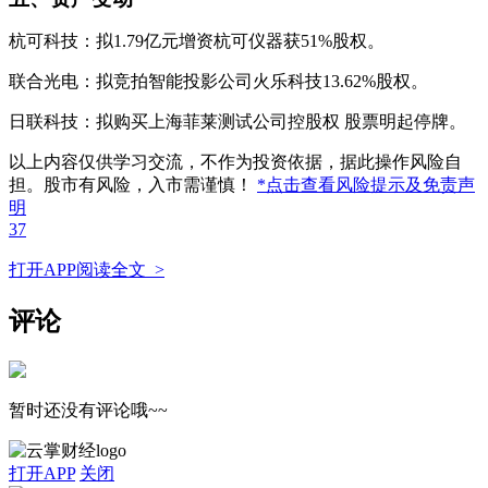
杭可科技：拟1.79亿元增资杭可仪器获51%股权。
联合光电：拟竞拍智能投影公司火乐科技13.62%股权。
日联科技：拟购买上海菲莱测试公司控股权 股票明起停牌。
以上内容仅供学习交流，不作为投资依据，据此操作风险自
担。股市有风险，入市需谨慎！
*点击查看风险提示及免责声
明
37
打开APP阅读全文 >
评论
暂时还没有评论哦~~
打开APP
关闭