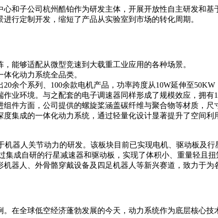
中心和子公司杭州酷铂作为研发主体，开展开放性自主研发和基于
景进行定制开发，缩短了产品从实验室到市场的转化周期。
阵，能够适配从微型竞速到大载重工业应用的各种场景。
一体化动力系统全品类。
余个系列、100余款电机产品，功率跨度从10W延伸至50KW，
业环境。与之配套的电子调速器同样形成了规模效应，拥有10余
件方面，公司提供的螺旋桨涵盖碳纤维与聚合物等材质，尺寸从1.
深度集成的一体化动力系统，通过轻量化设计显著提升了空间利
s，专注于机器人关节动力的研发。该板块目前已实现电机、驱动板及
模组通过集成自研的行星减速器和驱动板，实现了体积小、重量轻且
用于人形机器人、外骨骼穿戴设备及四足机器人等新兴赛道，致力于
例。在全球低空经济蓬勃发展的今天，动力系统作为底层核心技