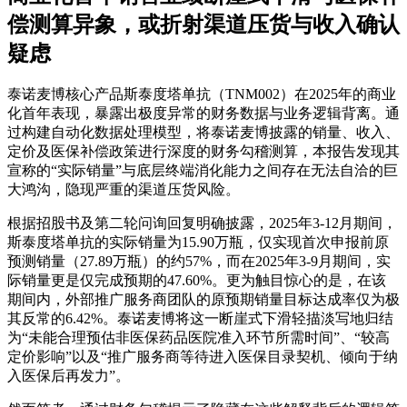
偿测算异象，或折射渠道压货与收入确认
疑虑
泰诺麦博核心产品斯泰度塔单抗（TNM002）在2025年的商业
化首年表现，暴露出极度异常的财务数据与业务逻辑背离。通
过构建自动化数据处理模型，将泰诺麦博披露的销量、收入、
定价及医保补偿政策进行深度的财务勾稽测算，本报告发现其
宣称的“实际销量”与底层终端消化能力之间存在无法自洽的巨
大鸿沟，隐现严重的渠道压货风险。
根据招股书及第二轮问询回复明确披露，2025年3-12月期间，
斯泰度塔单抗的实际销量为15.90万瓶，仅实现首次申报前原
预测销量（27.89万瓶）的约57%，而在2025年3-9月期间，实
际销量更是仅完成预期的47.60%。更为触目惊心的是，在该
期间内，外部推广服务商团队的原预期销量目标达成率仅为极
其反常的6.42%。泰诺麦博将这一断崖式下滑轻描淡写地归结
为“未能合理预估非医保药品医院准入环节所需时间”、“较高
定价影响”以及“推广服务商等待进入医保目录契机、倾向于纳
入医保后再发力”。