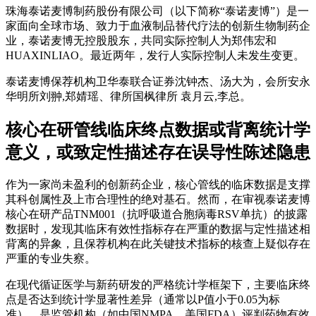
珠海泰诺麦博制药股份有限公司（以下简称“泰诺麦博”）是一
家面向全球市场、致力于血液制品替代疗法的创新生物制药企
业，泰诺麦博无控股股东，共同实际控制人为郑伟宏和
HUAXINLIAO。最近两年，发行人实际控制人未发生变更。
泰诺麦博保荐机构卫华泰联合证券沈钟杰、汤大为，会所安永
华明所刘翀,郑婧瑶、律所国枫律所 袁月云,李总。
核心在研管线临床终点数据或背离统计学
意义，或致定性描述存在误导性陈述隐患
作为一家尚未盈利的创新药企业，核心管线的临床数据是支撑
其科创属性及上市合理性的绝对基石。然而，在审视泰诺麦博
核心在研产品TNM001（抗呼吸道合胞病毒RSV单抗）的披露
数据时，发现其临床有效性指标存在严重的数据与定性描述相
背离的异象，且保荐机构在此关键技术指标的核查上疑似存在
严重的专业失察。
在现代循证医学与新药研发的严格统计学框架下，主要临床终
点是否达到统计学显著性差异（通常以P值小于0.05为标
准），是监管机构（如中国NMPA、美国FDA）评判药物有效