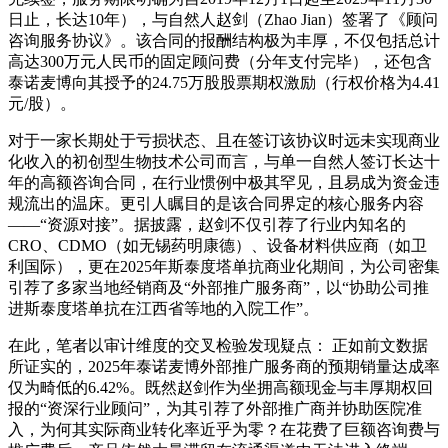
日止，长达10年），与自然人赵剑（Zhao Jian）签署了《顾问
咨询服务协议》。该合同的报酬结构极为丰厚，不仅包括总计
高达300万元人民币的固定顾问费（分年支付完毕），还包含
泰诺麦博向其授予的24.75万股股票期权激励（行权价格为4.41
元/股）。
对于一家长期处于亏损状态、且在签订该协议时远未实现商业
化收入的初创型生物技术公司而言，与单一自然人签订长达十
年的高额咨询合同，在行业惯例中极其罕见，且易成为资金违
规流出的温床。更引人瞩目的是该合同界定的核心服务内容
——“资源对接”。据披露，赵剑不仅引荐了行业内知名的
CRO、CDMO（如无锡药明康德）、设备材料供应商（如卫
利国际），更在2025年斯泰度塔单抗商业化期间，为公司密集
引荐了多家当地经销商及“外部推广服务商”，以“协助公司推
进斯泰度塔单抗在江西省等地的入院工作”。
在此，笔者以审计维度的交叉检验发现疑点： 正如前文数据
所证实的，2025年泰诺麦博外部推广服务商的预期销量达成率
仅为畸低的6.42%。既然赵剑作为坐拥高额现金与丰厚期权回
报的“资深行业顾问”，为其引荐了外部推广商并协助医院准
入，为何其实际商业转化率近乎为零？在花费了巨额咨询费与