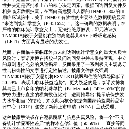
性并决定是否批准上市的核心决定因素。根据问询回复文件及
相关临床数据披露，在面向高危婴儿人群的TNM001-302的III
期临床试验中，关于TNM001有效性的主要终点数据明确显示
“未达到统计学意义（P=0.1654）”。这一确凿的数据表明，在
严格的临床统计学意义上，无法拒绝原假设，即无法证实
TNM001相较于安慰剂在预防高危婴儿RSV下呼吸道感染
（LRTI）方面具有显著的优效性。
然而，在面临主要临床终点未能达到统计学意义的重大实质性
风险时，泰诺麦博在招股书及问询回复中并未秉持客观、中立
的原则进行充分的风险揭示，反而采用了一系列极具主观诱导
性与粉饰性的文字进行定性描述。披露文件多次强调
“TNM001相较于安慰剂将RSV LRTI就医和住院的风险降低了
50-59%，表现出临床获益趋势”。更为疑惑的是，泰诺麦博将
其与已上市多年的帕利珠单抗（Palivizumab）“45%-55%”的保
护效力进行直接的横向数值比对，进而推导出“提示该保护效
力水平相当”的结论，并以此为核心依据向国家药监局药品审
评中心（CDE）递交了新药上市申请（NDA）且获受理。
这种披露手法或存在逻辑跳跃与信息失真风险。将一个“不具
备统计学显著性差异”的样本点估计值（50-59%），直接等同