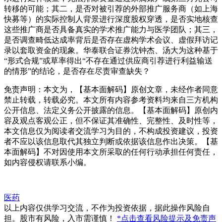
转移的可能；其二，是否对被引荐的外部推广服务商（如上海
快募等）的实际控制人背景进行深度股权穿透，是否实地核查
这些推广商是否具备真实的学术推广能力与医学团队；其三，
是否调查畸低达成率背后是否存在虚构学术会议、虚假拜访记
录以套取资金的现象。华泰联合证券沈钟杰、汤大为这种基于
“形式合规”或草率得出“不存在通过供应商引荐进行利益输送
的情形”的结论，是否存在尽责审查缺失？
免责声明：本文为，【基本面解码】原创文章，未经作者同意
禁止转载，转载必究。本文所有内容参考资料均来自三方机构
公开信息、法定义务公开披露的信息。【基本面解码】原创内
容及观点客观公正，但不保证其准确性、完整性、及时性等，
本文信息仅为阅读者交流学习为目的，不构成投资建议，投资
者不应以该信息取代其独立判断或依据该信息作出决策。【基
本面解码】不对因使用本文所采取的任何行动承担任何责任，
如内容侵权请联系小编。
医药
以上内容仅供学习交流，不作为投资依据，据此操作风险自
担。股市有风险，入市需谨慎！
*点击查看风险提示及免责声