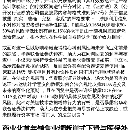
于确证的临床疗效，并与历史获批药物（其疗效必然经过严格
统计学验证）的疗效区间进行平齐对比，在《证券法》及《公
开发行证券的公司信息披露内容与格式准则第57号》关于信息
披露“真实、准确、完整、客观”的严格要求下，涉嫌利用信息
不对称对投资者进行误导性陈述。P值高达0.1654意味着该50-
59%的风险降低比例有超过16%的概率是由于随机误差或偶然
因素造成的，根本无法在科学层面被确认为“保护效力相当”。
或面对这一足以影响泰诺麦博核心科创属性与未来商业化前景
的缺陷，华泰联合证券沈钟杰、汤大为在问询回复的起草与核
查中，不仅未能秉持专业怀疑态度要求泰诺麦博如实、中立地
揭示该临床数据的缺陷，反而默许甚至配合泰诺麦博使用“临
床获益趋势”等模糊且具有粉饰性质的词汇进行避重就轻的披
露。在法律合规层面，华泰联合证券沈钟杰、汤大为是否有效
论证“未达统计学意义的数据如何合法合规地支撑NDA递交及
未来的商业化预期”，且在回复中是否未详细披露CDE在Pre-
NDA会议中对该P=0.1654数据的具体反馈意见及潜在的驳回
风险。此种对关键技术数据粉饰行为的背书，是否暴露出华泰
联合证券沈钟杰、汤大为在专业把关与尽责评估上或缺位，或
未能履行资本市场“看门人”的法定职责？
商业化首年销售业绩断崖式下滑与医保补