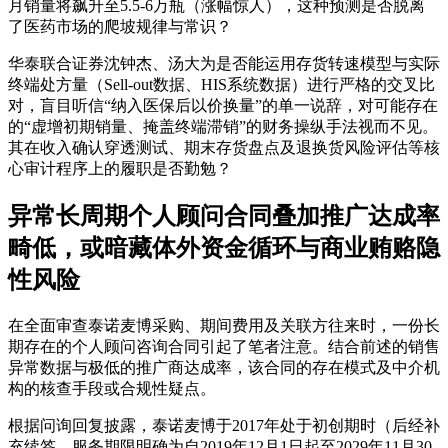
月销量将飙升至5.5-6万瓶（涨幅惊人），这种预测是否脱离
了医药市场的爬坡规律与常识？
华泰联合证券沈钟杰、汤大为是否能运用存货转速模型与实际
终端处方量（Sell-out数据、HIS系统数据）进行严格的交叉比
对，盲目听信“纳入医保后以价换量”的单一说辞，对可能存在
的“虚增初期销量、掩盖终端滞销”的财务操纵手法视而不见。
其在收入确认穿透测试、期末存货盘点及退换货风险评估等核
心审计程序上的履职是否勤勉？
异常长周期个人顾问合同叠加推广达成率
畸低，或暗藏体外资金循环与商业贿赂隐
性风险
在全面审查泰诺麦博采购、期间费用及关联方往来时，一份长
期存在的个人顾问咨询合同引起了笔者注意。结合前述的销售
异常数据与极低的推广商达成率，该合同的存在模式及中介机
构的核查手段或合规性疑点。
根据问询回复披露，泰诺麦博于2017年处于初创期时（后经补
充续签，服务期限明确为自2019年12月1日起至2029年11月30