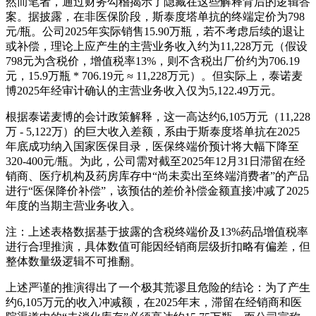
然而笔者，通过财务勾稽揭示了隐藏在这些解释背后的逻辑答
案。据披露，在非医保阶段，斯泰度塔单抗的终端定价为798
元/瓶。公司2025年实际销售15.90万瓶，若不考虑后续的退让
或补偿，理论上应产生的主营业务收入约为11,228万元（假设
798元为含税价，增值税率13%，则不含税出厂价约为706.19
元，15.9万瓶 * 706.19元 ≈ 11,228万元）。但实际上，泰诺麦
博2025年经审计确认的主营业务收入仅为5,122.49万元。
根据泰诺麦博的会计政策解释，这一高达约6,105万元（11,228
万 - 5,122万）的巨大收入差额，系由于斯泰度塔单抗在2025
年底成功纳入国家医保目录，医保终端价预计将大幅下降至
320-400元/瓶。为此，公司需对截至2025年12月31日滞留在经
销商、医疗机构及药房库存中“尚未卖出至终端消费者”的产品
进行“医保降价补偿”，该预估的差价补偿金额直接冲减了2025
年度的当期主营业务收入。
注：上述表格数据基于披露的含税终端价及13%药品增值税率
进行合理推演，具体数值可能因经销商层级折扣略有偏差，但
整体数量级逻辑不可推翻。
上述严谨的推演得出了一个极其荒谬且危险的结论：为了产生
约6,105万元的收入冲减额，在2025年末，滞留在经销商和医