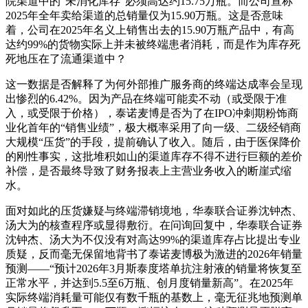
院渠道中的“未消化库存”必须高达约15.75万瓶。而公司宣称
2025年全年卖给渠道的总销量仅为15.90万瓶。这是否意味
着，公司在2025年名义上销售出去的15.90万瓶产品中，有高
达约99%的货物实际上并未被终端患者消耗，而是作为库存死
死地压在了流通渠道中？
这一数据是否解释了为何外部推广服务商的终端达成率会呈现
出惨烈的6.42%。因为产品在终端可能卖不动（或受限于准
入，或受限于价格），泰诺麦博是否为了在IPO冲刺期粉饰商
业化首年的“销售业绩”，极大概率采用了向一级、二级经销商
大规模“压货”的手段，提前确认了收入。随后，由于医保降价
的刚性事实，这批堆积如山的渠道库存不得不进行巨额的差价
补偿，是否最终导致了财务报表上主营业务收入的断崖式缩
水。
面对如此的压货嫌疑与终端滞销境地，华泰联合证券沈钟杰、
汤大为的核查程序或显得敷衍。在问询回复中，华泰联合证券
沈钟杰、汤大为不仅没有对高达99%的渠道库存占比提出专业
质疑，反而毫无保留地背书了泰诺麦博极为激进的2026年销量
预测——“预计2026年3月斯泰度塔单抗注射液的销量将恢复至
正常水平，并达到5.5至6万瓶、创月度销量新高”。在2025年
实际终端消耗量可能仅有数千瓶的基数上，毫无征兆地预测单