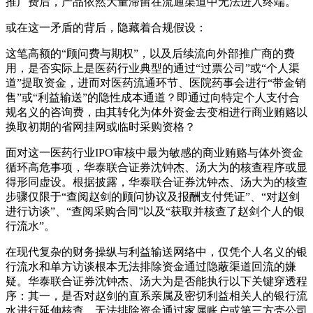
推广费后，产品依然大量滞留在流通渠道中无法进入终端。
或在这一矛盾的背后，隐藏着合规假设：
这笔高额的“顾问费与期权”，以及后续流向外部推广商的费
用，是否实际上是医药行业典型的通过“过票公司”或“个人渠
道”提取资金，进而对医药流通环节、医院药事会进行“带金销
售”或“利益输送”的隐性成本通道？即通过向特定个人支付合
规名义的咨询费，由其转化为体外资金去变相进行商业贿赂以
换取初期的省网挂网或临时采购资格？
面对这一医药行业IPO审核中最为敏感的商业贿赂与体外资金
循环高危事项，华泰联合证券沈钟杰、汤大为的核查程序或显
得形同虚设。根据披露，华泰联合证券沈钟杰、汤大为的核查
步骤仅限于“查阅赵剑的顾问协议及报酬支付凭证”、“对赵剑
进行访谈”、“查阅采购合同”以及“获取并核查了赵剑个人的银
行流水”。
在现代复杂的财务操纵与利益输送网络中，仅凭个人名义的银
行流水和单方访谈根本无法排除资金通过隐蔽渠道回流的嫌
疑。华泰联合证券沈钟杰、汤大为是否能执行以下关键穿透程
序：其一，是否对赵剑的直系亲属及密切利益相关人的银行流
水进行延伸核查，无法排除资金通过家属账户或第三方壳公司