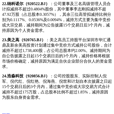
22.纳科诺尔（920522.BJ）
：公司董事及三名高级管理人员合
计拟减持不超过0.4804%股份，其中董事李志刚拟减持不超
47.92万股（占总股本0.3057%），其余三位高管拟减持比例分
别为0.1117%、0.0536%及0.0094%，减持方式主要为集中竞价
或大宗交易，减持期间为公告披露15个交易日后3个月内，减
持原因为个人资金需求。
23.美之高（920765.BJ）
：美之高员工持股平台深圳市华汇通
鼎及新余美高投资计划通过集中竞价方式减持公司股份，合计
减持不超过1,738,400股，占公司总股本约2.00%。减持期间为
自公告披露之日起15个交易日后的3个月内，减持价格将根据
市场价格确定，减持原因为满足合伙企业部分合伙人的资金需
求。
24.浩淼科技（920856.BJ）
：公司控股股东、实际控制人倪
军、倪代红、倪红艳、倪海燕、倪世和计划自本次披露之日起
15个交易日后的3个月内，通过集中竞价或大宗交易方式合计
减持不超过175万股，占总股本比例不超过1.85%，减持原因
为股东自身资金需求。