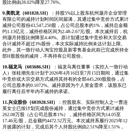
股比例由28.02%降至27.76%。
9.美凯龙（601828.SH）
：持股5%以上股东杭州灏月企业管理
有限公司的减持计划时间区间届满，其通过集中竞价方式累计
减持公司股份43,547,250股，占公司总股本的1%，减持总金额
约1.13亿元，减持价格区间为2.48-2.67元/股。本次减持后，杭
州灏月持股比例降至4.40%。原计划通过集中竞价和大宗交易
合计减持不超过3%股份，本次实际减持比例未达计划上限。
此外，其一致行动人淘宝控股及新零售基金此前已完成所持全
部H股股份的减持，不再持有公司股份。
10.福龙马（603686.SH）
：福龙马离任董事（实控人一致行动
人）张桂潮先生计划于2026年4月16日至7月15日期间，通过集
中竞价或大宗交易方式减持其持有的全部445,200股股份，占
公司总股本的0.1072%。减持原因为个人资金需求，该股东已
履行离任后半年内不减持的承诺。
11.兴业股份（603928.SH）
：控股股东、实际控制人之一曹连
英女士已按计划完成股份减持，通过集中竞价方式累计减持
262.08万股（占公司总股本1%），减持价格区间为14.05至
17.46元/股，总金额约4472.52万元。本次减持系履行2025年12
月披露的计划，完成后其个人持股比例由2.51%降至1.51%，