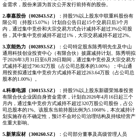
金需求，股份来源为首次公开发行前持有的股份。
2.泰嘉股份（002843.SZ）
：持股5%以上股东中联重科股份有
限公司（持股15.07%）计划自公告日起15个交易日后3个月
内，通过集中竞价和大宗交易方式合计减持不超过3%公司股
份，其中集中竞价减持不超过1%，大宗交易减持不超过2%。
3.京能热力（002893.SZ）
：公司特定股东陈秀明先生及中山
通用科技创业投资中心（有限合伙）披露减持计划。陈秀明拟
于2026年3月31日至6月28日期间，通过集中竞价及大宗交易方
式减持不超过790.92万股（占公司总股本的3.00%）；中山通
用投资拟通过集中竞价方式减持不超过263.64万股（占公司总
股本的1.00%）。
4.科泰电源（300153.SZ）
：持股5%以上股东新疆荣旭泰投资
有限合伙企业因自身资金需求，计划自2026年4月16日起三个
月内，通过集中竞价方式减持不超过320万股公司股份，占公
司总股本的1%。该股东当前持股比例为5.1068%，本次减持计
划实施存在不确定性，预计不会对公司治理结构及持续经营产
生重大影响。
5.新莱应材（300260.SZ）
：公司部分董事及高级管理人员