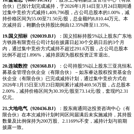
合伙）已按计划完成减持，于2026年1月14日至3月24日期间通
过集中竞价方式减持1,409,796股，占公司总股本的1.00%，减
持价格区间为55.00至71.50元/股，总金额约8,810.44万元。本
次减持后，翱鹏合伙持股比例由12.35%降至11.35%。
19.国义招标（920039.BJ）
：国义招标持股5%以上股东广东地
方铁路有限责任公司计划在披露日起30个交易日后的3个月
内，通过集中竞价方式减持不超过291.6万股，占公司总股本
比例不超过1.896%，减持原因为股权投资正常退出。
20.连城数控（920368.BJ）
：公司持股5%以上股东三亚兆恒私
募基金管理合伙企业（有限合伙）－如东睿达股权投资基金合
伙企业（有限合伙）已完成减持计划，通过集中竞价方式在
2026年1月15日至3月23日期间累计减持469.56万股，占总股本
2.00%，减持价格区间为30.39元/股至73.14元/股，套现约2.31
亿元。
21.大地电气（920436.BJ）
：股东南通同达投资咨询中心（有
限合伙）在本次减持计划时间区间届满后未实施减持，其持股
数量及比例保持为200万股、2.1169%不变，减持计划与前期
披露一致。