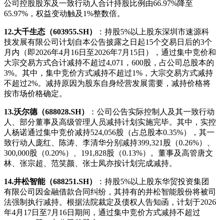
公司控股股东及一致行动人合计持股比例由66.97%降至
65.97%，权益变动触及1%整数倍。
12.大千生态（603955.SH）
：持股5%以上股东深圳市速源科
技发展有限公司计划自本公告披露之日起15个交易日后的3个
月内（即2026年4月16日至2026年7月15日），通过集中竞价和
大宗交易方式合计减持不超过4,071，600股，占公司总股本的
3%。其中，集中竞价方式减持不超过1%，大宗交易方式减持
不超过2%。减持原因为股东自身经营发展需要，减持价格将
按市场价格确定。
13.沃尔德（688028.SH）
：公司公告实际控制人及其一致行动
人、部分董事及高级管理人员减持计划实施完毕。其中，实控
人杨诺通过集中竞价减持524,056股（占总股本0.35%），其一
致行动人庞红、陈涛、李清华分别减持399,321股（0.26%）、
300,000股（0.20%）、191,828股（0.13%）。董事及高管唐文
林、张宗超、范笑颜、张士凤亦按计划完成减持。
14.井松智能（688251.SH）
：持股5%以上股东华贸投资集团
有限公司因金融借款合同纠纷，其持有的井松智能股份将被司
法强制执行减持。根据法院裁定及债权人告知函，计划于2026
年4月17日至7月16日期间，通过集中竞价方式减持不超过