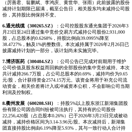
（厉善君、翁鹏斌、李鸿庆、黄世华、张雨）此前披露的股份
减持计划期限已届满，截至公告日，相关股东均未减持公司股
份，其持股比例保持不变。
6.通光线缆（300265.SZ）
：公司控股股东通光集团于2026年3
月23日至24日通过集中竞价交易方式减持公司股份2,931,000
股，占总股本的0.6268%，持股比例由39.0995%降至
38.4727%，触及1%的整数倍。本次减持属于2026年2月26日已
披露减持计划的一部分，该计划尚未实施完毕。
7.博济医药（300404.SZ）
：公司公告已完成对前期用于维护
公司价值及股东权益而回购的全部股份的集中竞价减持。本次
共计减持266.7万股，占公司总股本的0.69%，减持均价为9.65
元/股，合计获得资金2574.15万元。该资金将用于补充公司流
动资金，相关价差将计入或冲减资本公积，不会影响公司当期
利润及控制权。
8.衢州发展（600208.SH）
：持股5%以上股东浙江新湖集团股
份有限公司因合同纠纷被司法执行，其持有的公司股份
22,256,420股（占总股本0.26%）已于2026年3月23日完成被动
减持，减持价格区间为3.14-3.96元/股。本次减持后，新湖集
团直接持股比例由6.19%降至5.93%，其与一致行动人合计持