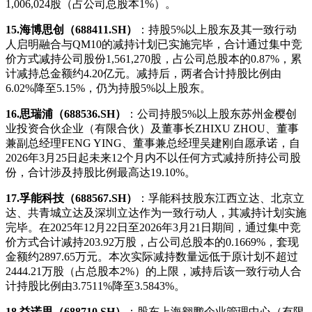
1,006,024股（占公司总股本1%）。
15.海博思创（688411.SH）
：持股5%以上股东及其一致行动
人启明融合与QM10的减持计划已实施完毕，合计通过集中竞
价方式减持公司股份1,561,270股，占公司总股本的0.87%，累
计减持总金额约4.20亿元。减持后，两者合计持股比例由
6.02%降至5.15%，仍为持股5%以上股东。
16.思瑞浦（688536.SH）
：公司持股5%以上股东苏州金樱创
业投资合伙企业（有限合伙）及董事长ZHIXU ZHOU、董事
兼副总经理FENG YING、董事兼总经理吴建刚自愿承诺，自
2026年3月25日起未来12个月内不以任何方式减持所持公司股
份，合计涉及持股比例最高达19.10%。
17.孚能科技（688567.SH）
：孚能科技股东江西立达、北京立
达、共青城立达及深圳立达作为一致行动人，其减持计划实施
完毕。在2025年12月22日至2026年3月21日期间，通过集中竞
价方式合计减持203.92万股，占公司总股本的0.1669%，套现
金额约2897.65万元。本次实际减持数量远低于原计划不超过
2444.21万股（占总股本2%）的上限，减持后该一致行动人合
计持股比例由3.7511%降至3.5843%。
18.益诺思（688710.SH）
：股东上海翱鹏企业管理中心（有限