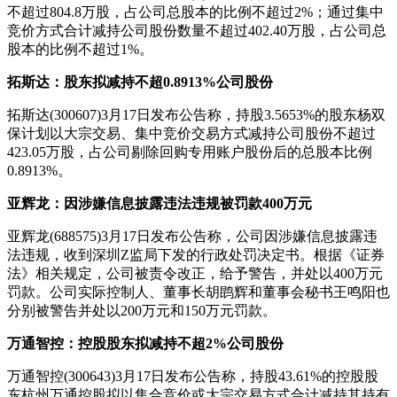
不超过804.8万股，占公司总股本的比例不超过2%；通过集中
竞价方式合计减持公司股份数量不超过402.40万股，占公司总
股本的比例不超过1%。
拓斯达：股东拟减持不超0.8913%公司股份
拓斯达(300607)3月17日发布公告称，持股3.5653%的股东杨双
保计划以大宗交易、集中竞价交易方式减持公司股份不超过
423.05万股，占公司剔除回购专用账户股份后的总股本比例
0.8913%。
亚辉龙：因涉嫌信息披露违法违规被罚款400万元
亚辉龙(688575)3月17日发布公告称，公司因涉嫌信息披露违
法违规，收到深圳Z
监局
下发的行政处罚决定书。根据《证券
法》相关规定，公司被责令改正，给予警告，并处以400万元
罚款。公司实际控制人、董事长胡鹍辉和董事会秘书王鸣阳也
分别被警告并处以200万元和150万元罚款。
万通智控：控股股东拟减持不超2%公司股份
万通智控(300643)3月17日发布公告称，持股43.61%的控股股
东杭州万通控股拟以集合竞价或大宗交易方式合计减持其持有