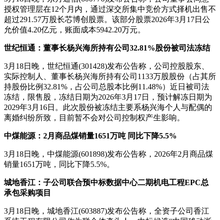
授权管理层在12个月内，通过深交所集中竞价方式择机出售不
超过291.57万股长芯博创股票。该部分股票2026年3月17日公
允价值4.20亿元，账面成本5942.20万元。
世纪恒通：董事长杨兴海所持有公司32.81%股份被司法冻结
3月18日晚，世纪恒通(301428)发布公告称，公司控股股东、
实际控制人、董事长杨兴海所持有公司1133万股股份（占其所
持股份比例32.81%，占公司总股本比例11.48%）近日被司法
冻结，限售股，冻结日期为2026年3月17日，预计解冻日期为
2029年3月16日。此次股份被冻结主要系杨兴海个人与配偶的
离婚纠纷所致，目前暂不会对公司控制权产生影响。
中煤能源：2月商品煤销量1651万吨 同比下降5.5%
3月18日晚，中煤能源(601898)发布公告称，2026年2月商品煤
销量1651万吨，同比下降5.5%。
城地香江：
子公司联合预中标数据中心二期机电工程EPC总
承包采购项目
3月18日晚，城地香江(603887)发布公告称，全资子公司香江