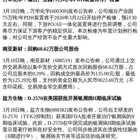
3月18日晚，万华化学(600309)发布公告称，公司烟台产业园
75万吨/年PDH装置将于2026年3月22日开始停产检修，预计30
天左右。同期，下游PO/AE一体化装置将进行负荷调整，公司
将尽力保证下游客户的稳定供应。本次检修为年度计划例行检
修，对公司生产经营不会产生重大影响。
南亚新材：回购68.62万股
公司股份
3月18日晚，南亚新材（688519）发布公告称，公司通过上交
所交易系统以集中竞价交易方式首次回购股份68.62万股，占
公司总股本的0.29%，回购成交的最高价为135.00元/股，最低
价为125.29元/股，支付的资金总额为人民币9023.69万元（不
含印花税、交易佣金等交易费用）。
益方生物：D-2570在美国获批开展银屑病II期临床试验
3月18日晚，益方生物(688382)发布公告称，公司自主研发的
D-2570（TYK2抑制剂）获美国FDA批准开展治疗银屑病的II
期临床试验。此前，D-2570在中国完成的银屑病II期临床试验
显示显著疗效和良好安全性。公司同步推进其在溃疡性结肠炎
（II期进行中）、银屑病关节炎等适应症的临床研究。