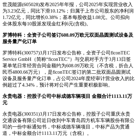
世茂能源(605028)发布2025年年报，公司2025年实现营业收入
为3.23亿元，同比下滑10.12%；归属于上市公司股东的净利润
1.72亿元，同比增长0.38%；基本每股收益1.08元。公司拟向
全体股东每10股派发现金红利6元(含税)。
罗博特科：全资子公司签订608.09万欧元双面晶圆测试设备及
服务量产化订单
罗博特科(300757)3月17日发布公告称，全资子公司ficonTEC
Service GmbH（简称“ficonTEC”）与交易对手方于3月13日签
署单笔日常经营合同金额约为608.09万欧元（不含税，折合人
民币4800.66万元），是ficonTEC签订的第二批双面晶圆测试
设备及服务量产化订单，占公司2024年度经审计营业收入的比
例超过了4.34%，预计将对公司产生重要积极影响。
永贵电器：控股子公司中标成德车辆项目 金额合计1113.11万
元
永贵电器(300351)3月17日发布公告称，控股子公司重庆永贵
交通设备有限公司近日收到中车青岛四方机车车辆股份有限公
司的一份中标通知书，中标成德车辆项目，中标产品为贯通
道，中标金额合计1113.11万元（含税）。