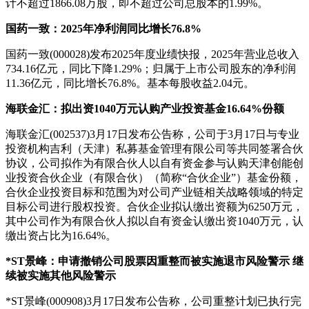
计不超过1866.08万股，即不超过公司总股本的1.99%。
国药一致：2025年净利润同比增长76.8%
国药一致(000028)发布2025年度业绩快报，2025年营业总收入
734.16亿元，同比下降1.29%；归属于上市公司股东的净利润
11.36亿元，同比增长76.8%。基本每股收益2.04元。
海联金汇：拟出资1040万元认购产业投资基金16.64%份额
海联金汇(002537)3月17日发布公告称，公司于3月17日与专业
投资机构吉利（天津）私募基金管理有限公司等共同签署合伙
协议，公司拟作为有限合伙人以自有资金参与认购天津创能创
业投资合伙企业（有限合伙）（简称“合伙企业”）基金份额，
合伙企业投资目标和范围为对公司产业链相关战略领域的特定
目标公司进行股权投资。合伙企业拟认缴出资额为6250万元，
其中公司作为有限合伙人拟以自有资金认缴出资1040万元，认
缴出资占比为16.64%。
*ST景峰：申请撤销公司股票因重整而被实施退市风险警示
继
续被实施其他风险警示
*ST景峰(000908)3月17日发布公告称，公司重整计划已执行完