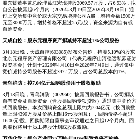
股东暨董事兼总经理葛江宏现持股3069.57万股，占6.53%，拟
自公告披露起6个月内（2026年3月19日至2026年9月18日）通
过上交所集中竞价或大宗交易增持公司A股，增持金额1500万
元至3000万元，增持价格不超过55元/股，资金来源为自有或
自筹资金。
天成自控：股东元程序资产拟减持不超过1%
公司股份
3月18日晚，天成自控(603085)发布公告称，持股5.10%的股东
北京元程序资产管理有限公司（代表元程序山河稳远私募证券
投资基金）计划于2026年4月10日至2026年7月9日，通过集中
竞价减持公司股份不超过397.1万股，占公司总股本的1%。
青鸟消防：拟7.04亿元回购股份用于股权激励
3月18日晚，青鸟消防（002960）披露回购报告书，公司拟以
自有资金及自筹资金（含股票回购专项贷款）通过集中竞价方
式回购股份。本次回购资金总额上限约为7.04亿元（按回购数
量上限4399万股及价格上限16元/股测算），回购价格不超过
16.00元/股。回购期限自董事会审议通过之日起12个月内。回
购股份将用于员工持股计划或股权激励。
万华化学：烟台产业园75万吨/年PDH装置将停产检修