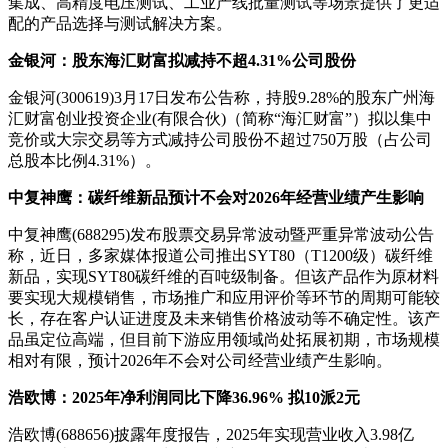
集成、高精度电压测试、工业产线批量测试等场景提供了更适
配的产品选择与测试解决方案。
金银河：股东海汇财富拟减持不超4.31%公司股份
金银河(300619)3月17日发布公告称，持股9.28%的股东广州海
汇财富创业投资企业(有限合伙)（简称“海汇财富”）拟以集中
竞价或大宗交易等方式减持公司股份不超过750万股（占公司
总股本比例4.31%）。
中复神鹰：碳纤维新品预计不会对2026年经营业绩产生影响
中复神鹰(688295)发布股票交易异常波动暨严重异常波动公告
称，近日，多家媒体报道公司推出SYT80（T1200级）碳纤维
新品，实现SYT80碳纤维的百吨级制备。但该产品作为原材料
要实现大规模销售，市场推广和应用评价等环节的周期可能较
长，存在客户认证进度及未来销售价格波动等不确定性。该产
品虽定位高端，但目前下游应用领域尚处拓展初期，市场规模
相对有限，预计2026年不会对公司经营业绩产生影响。
浩欧博：2025年净利润同比下降36.96% 拟10派2元
浩欧博(688656)披露年度报告，2025年实现营业收入3.98亿