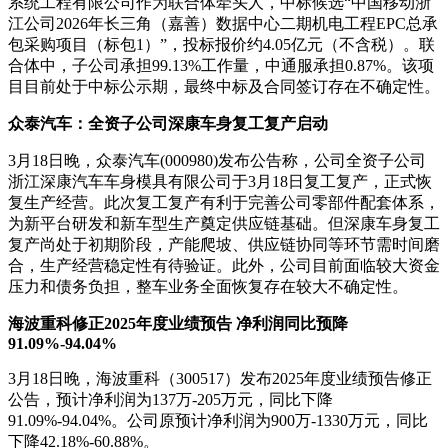
系统工程有限公司作为联合体牵头人，中标候选“中国移动浙
江公司2026年长三角（嘉善）数据中心二期机电工程EPC总承
包采购项目（标包1）”，投标报价约4.05亿元（不含税）。联
合体中，子公司承担99.13%工作量，中通服承担0.87%。该项
目目前处于中标公示期，最终中标及合同签订存在不确定性。
众泰汽车：全资子公司深康车身复工复产启动
3月18日晚，众泰汽车(000980)发布公告称，公司全资子公司
浙江深康汽车车身模具有限公司于3月18日复工复产，正式恢
复生产经营。此次复工复产有利于完善公司零部件配套体系，
为新平台研发和新车型生产奠定供应链基础。但深康车身复工
复产尚处于初期阶段，产能爬坡、供应链协同等环节需时间磨
合，生产经营稳定性有待验证。此外，公司目前面临较大资金
压力和债务负担，整车业务全面恢复存在较大不确定性。
海波重科修正2025年度业绩预告 净利润同比预降
91.09%
-
94.04%
3月18日晚，海波重科（300517）发布2025年度业绩预告修正
公告，预计净利润为137万-205万元，同比下降
91.09%-94.04%。公司原预计净利润为900万-1330万元，同比
下降42.18%-60.88%。