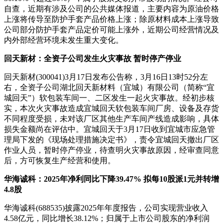
自查，近期有涉及公司的公共媒体报道，主要内容为原油价格
上涨将传导至防护手套产品价格上涨；除原材料成本上涨导致
公司部分防护手套产品定价可能上涨外，近期公司经营情况及
内外部经营环境未发生重大变化。
回天新材：全资子公司发生火灾事故 暂时停产停业
回天新材(300041)3月17日发布公告称，3月16日13时52分左
右，全资子公司湖北回天新材料（宜城）有限公司（简称“宜
城回天”）软包装车间一、二区发生一起火灾事故。经初步核
实，本次火灾事故造成宜城回天软包装车间厂房、设备及存货
不同程度受损，未对该厂区其他生产车间产线造成影响，具体
损失金额尚在评估中。宜城回天于3月17日收到宜城市应急管
理局下发的《现场处理措施决定书》，责令宜城回天撤出厂区
作业人员，暂时停产停业，待查明火灾事故原因，经审查同意
后，方可恢复生产经营和使用。
华海诚科：2025年净利同比下降39.47% 拟每10股派1元并转增
4.8股
华海诚科(688535)披露2025年年度报告，公司实现营业收入
4.58亿元，同比增长38.12%；归属于上市公司股东的净利润