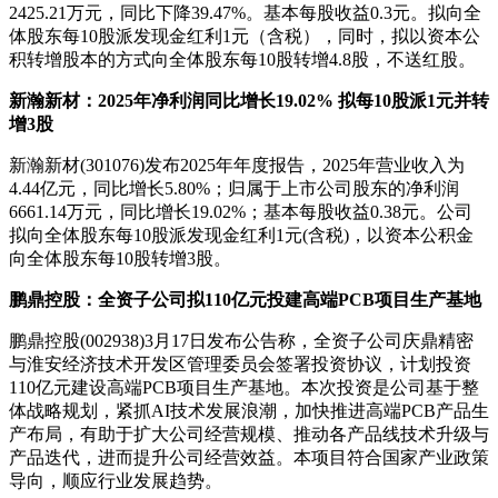
2425.21万元，同比下降39.47%。基本每股收益0.3元。拟向全
体股东每10股派发现金红利1元（含税），同时，拟以资本公
积转增股本的方式向全体股东每10股转增4.8股，不送红股。
新瀚新材：2025年净利润同比增长19.02% 拟每10股派1元并转
增3股
新瀚新材(301076)发布2025年年度报告，2025年营业收入为
4.44亿元，同比增长5.80%；归属于上市公司股东的净利润
6661.14万元，同比增长19.02%；基本每股收益0.38元。公司
拟向全体股东每10股派发现金红利1元(含税)，以资本公积金
向全体股东每10股转增3股。
鹏鼎控股：全资子公司拟110亿元投建高端PCB项目生产基地
鹏鼎控股(002938)3月17日发布公告称，全资子公司庆鼎精密
与淮安经济技术开发区管理委员会签署投资协议，计划投资
110亿元建设高端PCB项目生产基地。本次投资是公司基于整
体战略规划，紧抓AI技术发展浪潮，加快推进高端PCB产品生
产布局，有助于扩大公司经营规模、推动各产品线技术升级与
产品迭代，进而提升公司经营效益。本项目符合国家产业政策
导向，顺应行业发展趋势。