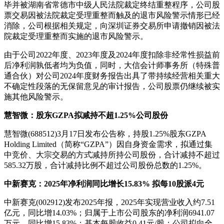
毕并被湖南省常德市中级人民法院裁定终结重整程序，公司股
票交易因被法院裁定受理重整而触及的退市风险警示情形已经
消除，公司根据相关规定，向深圳证券交易所申请撤销因被法
院裁定受理重整而实施的退市风险警示。
由于公司2022年度、2023年度及2024年度扣除非经常性损益前
后净利润孰低者均为负值，同时，大信会计师事务所（特殊普
通合伙）对公司2024年度财务报告出具了带持续经营相关重大
不确定性段落的无保留意见的审计报告，公司股票仍继续被实
施其他风险警示。
慧智微：股东GZPA拟减持不超1.25%公司股份
慧智微(688512)3月17日发布公告称，持股1.25%股东GZPA
Holding Limited（简称“GZPA”）因自身资金需求，拟通过集
中竞价、大宗交易的方式减持所持公司股份，合计减持不超过
585.32万股，合计减持比例不超过公司股份总数的1.25%。
中新赛克：2025年净利润同比增长15.83% 拟每10股派4元
中新赛克(002912)发布2025年报，2025年实现营业收入约7.51
亿元，同比增14.03%；归属于上市公司股东的净利润6941.07
万元，同比增15.83%；基本每股收益0.41元/股；公司拟向全