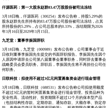
仟源医药：第一大股东赵群83.47万股股份被司法冻结
3月18日晚，仟源医药（300254）发布公告称，持股5.29%的
股东赵群先生所持有的83.47万股公司股份被司法冻结，占其
所持股份的5.29%，占公司总股本的0.33%，冻结期限为2026
年3月16日至2029年3月15日。
九芝堂
：
董事李振国辞职
3月18日晚，九芝堂（000989）发布公告称，公司董事会于近
日收到董事李振国先生提交的书面辞职报告。李振国先生因个
人原因申请辞去公司第八届董事会董事职务，同时辞去董事会
战略委员会委员职务。辞职后，李振国先生将不再担任公司任
何职务。
日联科技
：
拟使用不超过3亿元闲置募集资金进行现金管理
3月18日晚，日联科技（688531）发布公告称公司拟使用额度
不超过3亿元的暂时闲置募集资金进行现金管理。投资品种为
安全性高、流动性好、投资期限不超过12个月的保本型产品
（包括结构性存款、定期存款、通知存款、大额存单、协定存
款、券商收益凭证及国债逆回购等）。投资期限自董事会审议