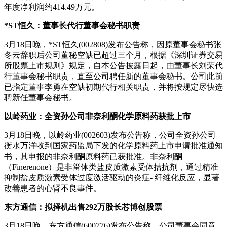
年度净利润约414.49万元。
*ST恒久：董事长代行董事会秘书职责
3月18日晚，*ST恒久(002808)发布公告称，因原董事会秘书张
冬云辞职后公司董秘空缺已超过三个月，根据《深圳证券交易
所股票上市规则》规定，自本公告披露日起，由董事长刘荣代
行董事会秘书职责，直至公司聘任新的董事会秘书。公司此前
已指定董事李勇在空缺初期代行相关职责，并将按规定尽快选
聘新任董事会秘书。
以岭药业：全资孙公司非奈利酮化学原料药获批上市
3月18日晚，以岭药业(002603)发布公告称，公司全资孙公司
衡水万洋收到国家药监局下发的化学原料药上市申请批准通知
书，其申报的非奈利酮原料药已获批准。非奈利酮
（Finerenone）是非甾体类盐皮质激素受体拮抗剂，通过精准
抑制盐皮质激素受体过度激活驱动的炎症- 纤维化反应，显著
改善患者的心肾不良事件。
东方通信：拟择机出售292万股长芯博创股票
3月18日晚，东方通信(600776)发布公告称，公司董事会同意