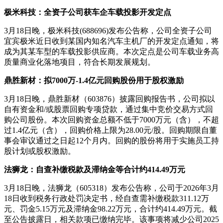
极米科技：全资子公司获车企车载投影开发定点
3月18日晚，极米科技(688696)发布公告称，公司全资子公司
宜宾极米近日收到某国内知名汽车主机厂的开发定点通知，将
成为其某车型的车载投影供应商。本次定点是公司车载业务高
质量商业化落地项目，符合长期发展规划。
鼎胜新材：拟7000万
-
1.4亿元回购股份用于股权激励
3月18日晚，鼎胜新材（603876）披露回购报告书，公司拟以
自有资金和/或股票回购专项贷款，通过集中竞价交易方式回
购公司股份。本次回购资金总额不低于7000万元（含），不超
过1.4亿元（含），回购价格上限为28.00元/股。回购期限自董
事会审议通过之日起12个月内。回购的股份将用于实施员工持
股计划或股权激励。
法狮龙：自查补缴税款及滞纳金等合计约414.49万元
3月18日晚，法狮龙（605318）发布公告称，公司于2026年3月
18日收到税务行政处罚决定书，经自查需补缴税款311.12万
元、罚金5.15万元及滞纳金98.22万元，合计约414.49万元。截
至公告披露日，相关款项已缴纳完毕。该事项将减少公司2025