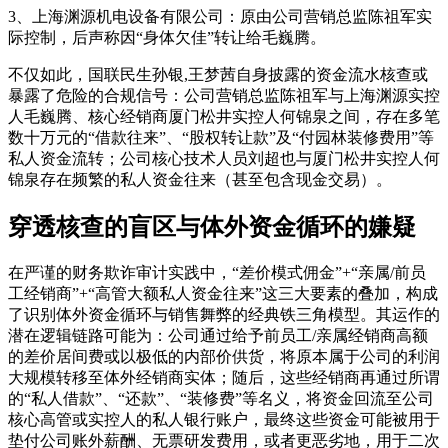
3、上海渊源机电设备有限公司：原由公司营销总监陈祖军实
际控制，后声称因“身体欠佳”转让给毛巍腾。
不仅如此，国联民生孙银,王梦茜自身披露的资金流水核查或
暴露了危险的合规信号：公司营销总监陈祖军与上海渊源实控
人毛巍腾、核心经销商厦门松井实控人何锦泉之间，存在多笔
数十万元的“借款往来”、“股权转让款”及“付园林装修费用”等
私人资金流转；公司核心技术人员刘超也与厦门松井实控人何
锦泉存在频繁的私人资金往来（甚至包含现金交易）。
穿透核查的盲区与体外资金循环的嫌疑
在严谨的财务欺诈审计实践中，“差价模式佣金”+“亲属/前员
工经销商”+“高管大额私人资金往来”这三大要素的叠加，构成
了识别体外资金循环与销售舞弊的经典铁三角模型。其运作的
潜在逻辑链路可能为：公司通过给予前员工/亲属经销商高额
的差价居间费或以极低的内部价供货，将原本属于公司的利润
大规模转移至体外经销商实体；随后，这些经销商再通过所谓
的“私人借款”、“还款”、“装修费”等名义，将资金回流至公司
核心高管或实控人的私人银行账户，最终这些资金可能被用于
垫付公司账外薪酬、无票研发费用，或者更恶劣地，用于二次