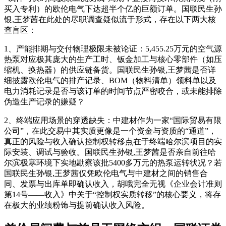
买入专利）的欧伦电气下达超半个亿的巨额订单。国联民生孙
银,王梦茜在此处的尽职调查疑似流于形式，存在以下两大核
查盲区：
1、产能排期与交付物理极限未被论证：5,455.25万元的空气源
热泵对应极其庞大的生产工时、钣金加工与核心零部件（如压
缩机、换热器）的供应链备货。国联民生孙银,王梦茜是否详
细披露欧伦电气的排产记录、BOM（物料清单）领料单以及
电力消耗记录是否与该订单的时间节点严密咬合，或未能排除
伪造生产记录的嫌疑？
2、终端应用场景的穿透缺失：中建材作为一家“国际贸易有限
公司”，在此交易中其实质更像是一个资金与资质的“通道”，
真正的风险与收入确认控制权转移点在于终端哈尔滨项目的实
际安装、调试与验收。国联民生孙银,王梦茜是否亲自前往哈
尔滨极寒环境下实地勘察该批5400多万元的热泵运转状况？若
国联民生孙银,王梦茜仅凭欧伦电气与中建材之间的销售合
同、发票与出库单即确认收入，胡哦完全无视《企业会计准则
第14号——收入》中关于“控制权实质转移”的核心要义，将存
在极大的业绩粉饰与提前确认收入风险。