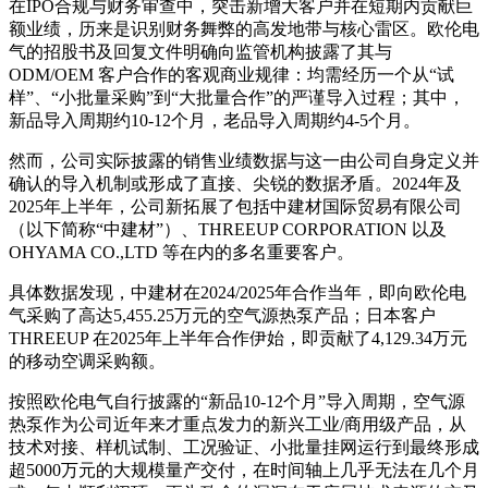
在IPO合规与财务审查中，突击新增大客户并在短期内贡献巨
额业绩，历来是识别财务舞弊的高发地带与核心雷区。欧伦电
气的招股书及回复文件明确向监管机构披露了其与
ODM/OEM 客户合作的客观商业规律：均需经历一个从“试
样”、“小批量采购”到“大批量合作”的严谨导入过程；其中，
新品导入周期约10-12个月，老品导入周期约4-5个月。
然而，公司实际披露的销售业绩数据与这一由公司自身定义并
确认的导入机制或形成了直接、尖锐的数据矛盾。2024年及
2025年上半年，公司新拓展了包括中建材国际贸易有限公司
（以下简称“中建材”）、THREEUP CORPORATION 以及
OHYAMA CO.,LTD 等在内的多名重要客户。
具体数据发现，中建材在2024/2025年合作当年，即向欧伦电
气采购了高达5,455.25万元的空气源热泵产品；日本客户
THREEUP 在2025年上半年合作伊始，即贡献了4,129.34万元
的移动空调采购额。
按照欧伦电气自行披露的“新品10-12个月”导入周期，空气源
热泵作为公司近年来才重点发力的新兴工业/商用级产品，从
技术对接、样机试制、工况验证、小批量挂网运行到最终形成
超5000万元的大规模量产交付，在时间轴上几乎无法在几个月