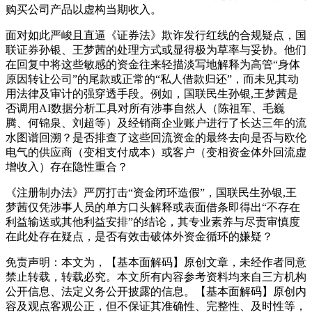
购买公司产品以虚构当期收入。
面对如此严峻且直逼《证券法》欺诈发行红线的合规疑点，国
联证券孙银、王梦茜的处理方式或显得极为草率与妥协。他们
在回复中将这些敏感的资金往来轻描淡写地解释为高管“身体
原因转让公司”的尾款或正常的“私人借款归还”，而未见其动
用法律及审计的强穿透手段。例如，国联民生孙银,王梦茜是
否调用AI数据分析工具对所有涉事自然人（陈祖军、毛巍
腾、何锦泉、刘超等）及经销商企业账户进行了长达三年的流
水图谱回溯？是否排查了这些回流资金的最终去向是否与欧伦
电气的供应商（变相支付成本）或客户（变相资金体外回流虚
增收入）存在隐性重合？
《注册制办法》严厉打击“资金闭环造假”，国联民生孙银,王
梦茜仅凭涉事人员的单方口头解释或表面借条即得出“不存在
利益输送或其他利益安排”的结论，其专业素养与尽责审慎度
在此处存在疑点，是否有效击破体外资金循环的嫌疑？
免责声明：本文为，【基本面解码】原创文章，未经作者同意
禁止转载，转载必究。本文所有内容参考资料均来自三方机构
公开信息、法定义务公开披露的信息。【基本面解码】原创内
容及观点客观公正，但不保证其准确性、完整性、及时性等，