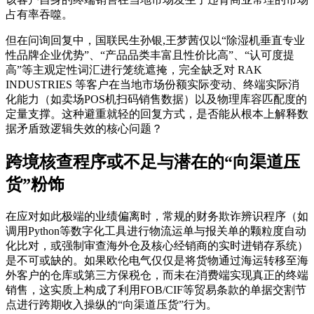
占有率吞噬。
但在问询回复中，国联民生孙银,王梦茜仅以“除湿机垂直专业
性品牌企业优势”、“产品品类丰富且性价比高”、“认可度提
高”等主观定性词汇进行笼统遮掩，完全缺乏对 RAK
INDUSTRIES 等客户在当地市场份额实际变动、终端实际消
化能力（如卖场POS机扫码销售数据）以及物理库容匹配度的
定量支撑。这种避重就轻的回复方式，是否能从根本上解释数
据矛盾致逻辑失效的核心问题？
跨境核查程序或不足与潜在的“向渠道压
货”粉饰
在应对如此极端的业绩偏离时，常规的财务欺诈辨识程序（如
调用Python等数字化工具进行物流运单与报关单的颗粒度自动
化比对，或强制审查海外仓及核心经销商的实时进销存系统）
是不可或缺的。如果欧伦电气仅仅是将货物通过海运转移至海
外客户的仓库或第三方保税仓，而未在消费端实现真正的终端
销售，这实质上构成了利用FOB/CIF等贸易条款的单据交割节
点进行跨期收入操纵的“向渠道压货”行为。