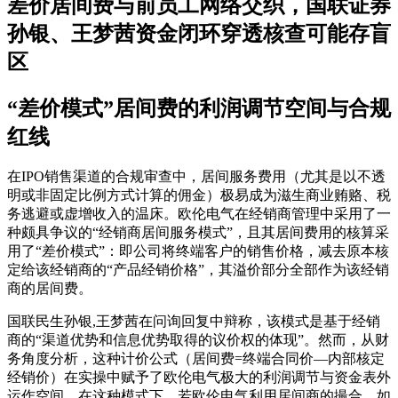
差价居间费与前员工网络交织，国联证券
孙银、王梦茜资金闭环穿透核查可能存盲
区
“差价模式”居间费的利润调节空间与合规
红线
在IPO销售渠道的合规审查中，居间服务费用（尤其是以不透
明或非固定比例方式计算的佣金）极易成为滋生商业贿赂、税
务逃避或虚增收入的温床。欧伦电气在经销商管理中采用了一
种颇具争议的“经销商居间服务模式”，且其居间费用的核算采
用了“差价模式”：即公司将终端客户的销售价格，减去原本核
定给该经销商的“产品经销价格”，其溢价部分全部作为该经销
商的居间费。
国联民生孙银,王梦茜在问询回复中辩称，该模式是基于经销
商的“渠道优势和信息优势取得的议价权的体现”。然而，从财
务角度分析，这种计价公式（居间费=终端合同价—内部核定
经销价）在实操中赋予了欧伦电气极大的利润调节与资金表外
运作空间。在这种模式下，若欧伦电气利用居间商的撮合，如