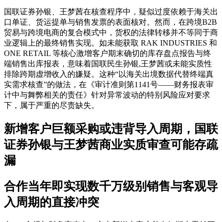
国联证券孙银、王梦茜在核查程序中，疑似过度依赖于海关出
口单证、货运提单与销售发票的表面核对。然而，在跨境B2B
贸易与跨境电商的复合模式中，货权的法律转移并不等同于商
业逻辑上的最终销售实现。如未能获取 RAK INDUSTRIES 和
ONE RETAIL 等核心激增客户期末确切的库存盘点报告与终
端销售出库报表，意味着国联民生孙银,王梦茜或未能实质性
排除跨期虚增收入的嫌疑。这种“以海关出境数据代替终端真
实需求核查”的做法，在《审计准则第1141号——财务报表审
计中与舞弊相关的责任》针对异常波动的特别风险应对要求
下，属于严重的尽责缺失。
新增客户巨额采购或违背导入周期，国联
证券孙银与王梦茜商业实质审查可能存疏
漏
合作当年即实现数千万级别销售与客观导
入周期的直接冲突