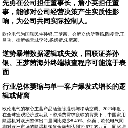
先勇在公司担任董事长，詹小英担任董
事，能够对公司经营决策产生实质性影
响，为公司共同实际控制人。
欧伦电气为国联民生孙银,王梦茜、会所立信所蔡畅,陶凌雪,王
昌功、律所锦天城李波,杨妍婧,朱彦颖。
逆势暴增数据逻辑或失效，国联证券孙
银、王梦茜海外终端核查程序可能流于表
面
行业总体萎缩与单一客户爆发式增长的逻
辑或背离
欧伦电气的核心主营产品涵盖除湿机与移动空调。2023年度，
在全球宏观经济波动及下游消费需求疲软的背景下，中国家用
除湿机对欧洲整体出口量同比减少8.40%。然而，欧伦电气同
期对欧洲市场的除湿机销售金额却达到19,637.09万元，同比增