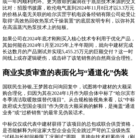
或一年内顺利闭环。更为致命的漏洞在于底层技术来源的交叉
比对：招股书披露，欧伦电气直到2024年11月8日才以3.3万元
的价格从毫无关联的哈尔滨罡宇机电设备经销有限公司处受让
取得“高效热回收热泵式干燥装置”的底层发明专利，以弥补其
在高温蒸汽热泵技术上的短板。
如果公司在2024年底才刚刚买入核心技术专利用于优化产品，
其如何能在2024年1月至2025年上半年期间，就向中建材完成
长达数月的产品测试并实现5,455.25万元的巨额交付？这一时
间线上或存逻辑硬伤，或击碎了该笔销售的自然商业合理性。
商业实质审查的表面化与“通道化”伪装
国联民生孙银,王梦茜在问询回复中，试图将中建材的大额采
购合理化，归因为其在2024年1月作为联合体中标了“哈尔滨市
冬季清洁取暖散煤替代项目”。从合规检验视角来看，以“中标
政府或大型国企项目”作为突击大额采购的解释，是掩盖“通道
业务”或“过桥销售”的最常见伪装话术。
中标仅仅或代表中建材获得了该项目的总包或联合供货资格，
是否能解释为何这家大型企业会完全跳过严苛的工业级热泵
“试样与长时间极限工况测试”周期，直接向技术积累尚浅（刚