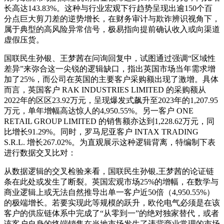
长高达143.83%。这种与行业宏观下行趋势呈现出逾150个百
分点巨大剪刀差的逆势增长，在财务审计与欺诈辨识视角下，
属于典型的高风险异常信号，极易指向提前确认收入或向渠道
虚假压货。
国联民生孙银、王梦茜在问询回复中，试图通过强调“区域性
差异”来弥合这一尖锐的逻辑缺口，指出英国市场当年需求增
加了25%，而公司在英国的主要客户采购额出现了激增。具体
而言，英国客户 RAK INDUSTRIES LIMITED 的采购额从
2022年的区区23.92万元，呈现爆发式飙升至2023年的1,207.95
万元，单年增幅高达惊人的4,950.55%。另一客户 ONE
RETAIL GROUP LIMITED 的销售额亦达到1,228.62万元，同
比增长91.29%。同时，罗马尼亚客户 INTAX TRADING
S.R.L. 增长267.02%。为直观展示这种逻辑背离，特编制下表
进行数据交叉比对：
从数据逻辑的交叉检验来看，国联民生孙银,王梦茜的论证链
条在此处或发生了断裂。英国宏观市场25%的增幅，在数学与
商业逻辑上或无法自然推导出单一客户近50倍（4,950.55%）
的极端增长。若要实现此等规模的跃升，欧伦电气必须是在该
客户的供应链体系中完成了“从零到一”的绝对独家替代，或者
该客户自身的终端销售在当地市场发生了违背商业常理的市场