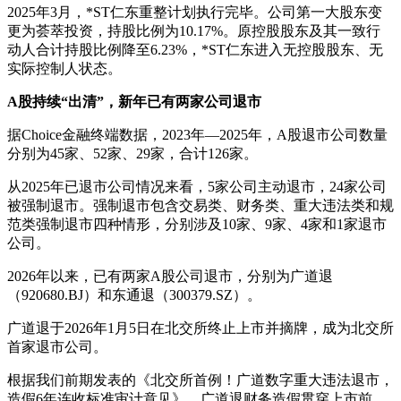
2025年3月，*ST仁东重整计划执行完毕。公司第一大股东变
更为荟萃投资，持股比例为10.17%。原控股股东及其一致行
动人合计持股比例降至6.23%，*ST仁东进入无控股股东、无
实际控制人状态。
A股持续“出清”，新年已有两家公司退市
据Choice金融终端数据，2023年—2025年，A股退市公司数量
分别为45家、52家、29家，合计126家。
从2025年已退市公司情况来看，5家公司主动退市，24家公司
被强制退市。强制退市包含交易类、财务类、重大违法类和规
范类强制退市四种情形，分别涉及10家、9家、4家和1家退市
公司。
2026年以来，已有两家A股公司退市，分别为广道退
（920680.BJ）和东通退（300379.SZ）。
广道退于2026年1月5日在北交所终止上市并摘牌，成为北交所
首家退市公司。
根据我们前期发表的《北交所首例！广道数字重大违法退市，
造假6年连收标准审计意见》，广道退财务造假贯穿上市前