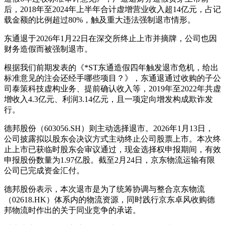
后，2018年至2024年上半年合计虚增营业收入超14亿元，占记
载金额的比例超过80%，触及重大违法强制退市情形。
东通退于2026年1月22日在深交所终止上市并摘牌，公司也因
财务造假而被强制退市。
根据我们前期发表的《*ST东通造假四年触发退市危机，给出
标准意见的注会还经手哪些项目？》，东通退通过收购的子公
司泰策科技虚构业务、提前确认收入等，2019年至2022年共虚
增收入4.3亿元、利润3.14亿元，且一项定向增发构成欺诈发
行。
德邦股份（603056.SH）则主动选择退市。2026年1月13日，
公司披露拟以股东会决议方式主动终止公司股票上市。本次终
止上市已获临时股东会审议通过，现金选择权申报期间，有效
申报股份数量为1.97亿股。截至2月24日，京东物流运输有限
公司已完成资金汇付。
德邦股份表示，本次退市是为了统筹协调与整合京东物流
（02618.HK）体系内的物流资源，同时践行京东卓风收购德
邦物流时作出的关于同业竞争的承诺。