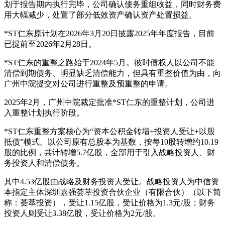
划于报告期内执行完毕，公司确认债务重组收益，同时财务费
用大幅减少，处置了部分低效资产确认资产处置损益。
*ST仁东原计划在2026年3月20日披露2025年年度报告，目前
已提前至2026年2月28日。
*ST仁东的重整之路始于2024年5月。彼时债权人以公司不能
清偿到期债务、明显缺乏清偿能力，但具有重整价值为由，向
广州中院提交对公司进行重整及预重整的申请。
2025年2月，广州中院裁定批准*ST仁东的重整计划，公司进
入重整计划执行阶段。
*ST仁东重整方案核心为“资本公积金转增+投资人受让+以股
抵债”模式。以公司原有总股本为基数，按每10股转增约10.19
股的比例，共计转增5.7亿股，全部用于引入战略投资人、财
务投资人和清偿债务。
其中4.53亿股由战略及财务投资人受让。战略投资人为中信资
本指定主体深圳嘉强荟萃投资合伙企业（有限合伙）（以下简
称：荟萃投资），受让1.15亿股，受让价格为1.3元/股；财务
投资人则受让3.38亿股，受让价格为2元/股。