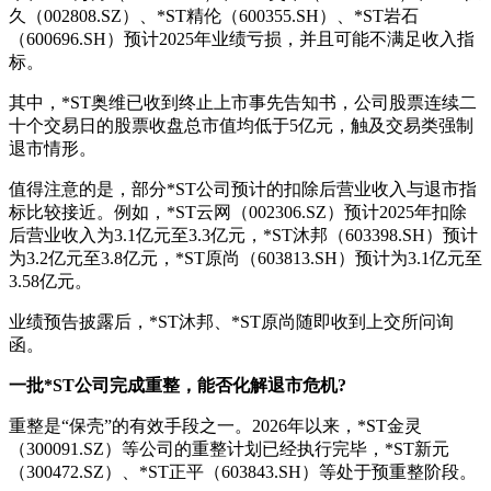
久（002808.SZ）、*ST精伦（600355.SH）、*ST岩石
（600696.SH）预计2025年业绩亏损，并且可能不满足收入指
标。
其中，*ST奥维已收到终止上市事先告知书，公司股票连续二
十个交易日的股票收盘总市值均低于5亿元，触及交易类强制
退市情形。
值得注意的是，部分*ST公司预计的扣除后营业收入与退市指
标比较接近。例如，*ST云网（002306.SZ）预计2025年扣除
后营业收入为3.1亿元至3.3亿元，*ST沐邦（603398.SH）预计
为3.2亿元至3.8亿元，*ST原尚（603813.SH）预计为3.1亿元至
3.58亿元。
业绩预告披露后，*ST沐邦、*ST原尚随即收到上交所问询
函。
一批*ST公司完成重整，能否化解退市危机?
重整是“保壳”的有效手段之一。2026年以来，*ST金灵
（300091.SZ）等公司的重整计划已经执行完毕，*ST新元
（300472.SZ）、*ST正平（603843.SH）等处于预重整阶段。