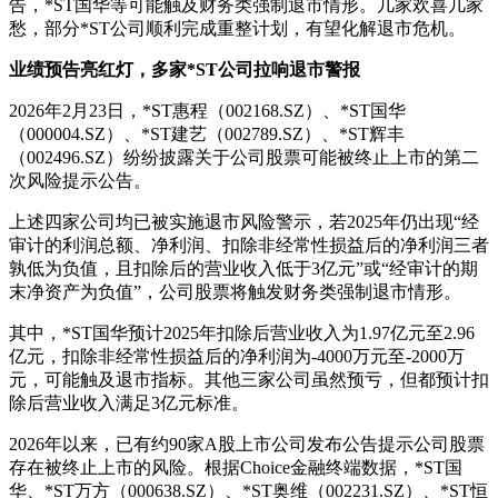
告，*ST国华等可能触及财务类强制退市情形。几家欢喜几家
愁，部分*ST公司顺利完成重整计划，有望化解退市危机。
业绩预告亮红灯，多家*ST公司拉响退市警报
2026年2月23日，*ST惠程（002168.SZ）、*ST国华
（000004.SZ）、*ST建艺（002789.SZ）、*ST辉丰
（002496.SZ）纷纷披露关于公司股票可能被终止上市的第二
次风险提示公告。
上述四家公司均已被实施退市风险警示，若2025年仍出现“经
审计的利润总额、净利润、扣除非经常性损益后的净利润三者
孰低为负值，且扣除后的营业收入低于3亿元”或“经审计的期
末净资产为负值”，公司股票将触发财务类强制退市情形。
其中，*ST国华预计2025年扣除后营业收入为1.97亿元至2.96
亿元，扣除非经常性损益后的净利润为-4000万元至-2000万
元，可能触及退市指标。其他三家公司虽然预亏，但都预计扣
除后营业收入满足3亿元标准。
2026年以来，已有约90家A股上市公司发布公告提示公司股票
存在被终止上市的风险。根据Choice金融终端数据，*ST国
华、*ST万方（000638.SZ）、*ST奥维（002231.SZ）、*ST恒