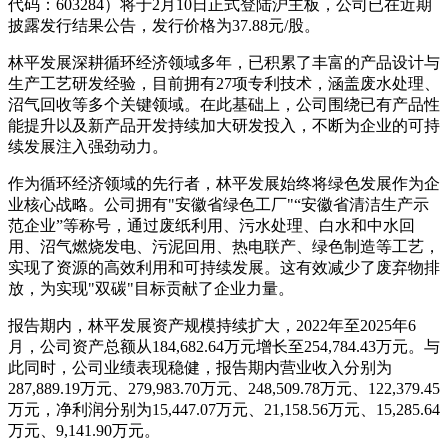
代码：603284）将于2月10日正式登陆沪主板，公司已在近期
披露发行结果公告，发行价格为37.88元/股。
林平发展深耕循环经济领域多年，已积累了丰富的产品设计与
生产工艺研发经验，目前拥有27项专利技术，涵盖废水处理、
沼气回收等多个关键领域。在此基础上，公司围绕已有产品性
能提升以及新产品开发持续加大研发投入，不断为企业的可持
续发展注入强劲动力。
作为循环经济领域的先行者，林平发展始终将绿色发展作为企
业核心战略。公司拥有"安徽省绿色工厂"“安徽省清洁生产示
范企业”等称号，通过废纸利用、污水处理、白水和中水回
用、沼气燃烧发电、污泥回用、热电联产、绿色制造等工艺，
实现了资源的高效利用和可持续发展。这有效减少了废弃物排
放，为实现"双碳"目标贡献了企业力量。
报告期内，林平发展资产规模持续扩大，2022年至2025年6
月，公司资产总额从184,682.64万元增长至254,784.43万元。与
此同时，公司业绩表现稳健，报告期内营业收入分别为
287,889.19万元、279,983.70万元、248,509.78万元、122,379.45
万元，净利润分别为15,447.07万元、21,158.56万元、15,285.64
万元、9,141.90万元。