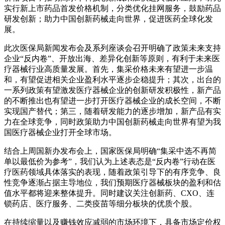
实行新上市药品首发价格机制，分类优化挂网服务，鼓励药品
研发创新；助力中国创新药械走向世界，促进医药全球化发
展。
此次医保局新闻发布会及系列座谈会召开明确了政策未来支持
企业“反内卷”、开放出海、差异化创新等原则，有利于未来医
疗器械行业高质量发展。首先，集采价格未来有望进一步温
和，有望促进相关企业盈利水平逐步企稳提升；其次，出台的
一系列政策有望激发医疗器械企业的创新研发积极性，新产品
的不断推出也有望进一步打开医疗器械企业的成长空间，不断
实现国产替代；第三，随着研发能力的逐步增加，新产品有实
力在全球竞争，同时政策助力中国创新药械走向世界有望为我
国医疗器械企业打开全球市场。
结合上周国新办发布会上，国家医保局明确“集采中选不再简
单以最低价为参考”，我们认为上述表态是“反内卷”行动在医
疗医药领域具体落实的表现，随着政策引导下的有序竞争、良
性竞争逐渐占据主导地位，我们预期医疗器械板块的盈利和估
值水平都将迎来整体提升。同时建议关注创新药、CXO、连
锁药店、医疗服务、二类疫苗等细分板块的优质个股。
在持续缩量以及赚钱效应减弱的市场环境下，具备市场定价权