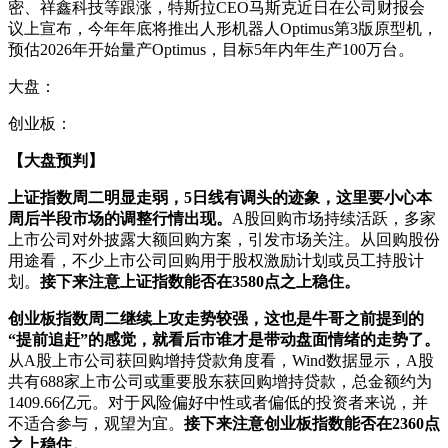
密、祥鑫科技等跟涨，特斯拉CEO马斯克近日在公司财报会
议上宣布，今年年底将推出人形机器人Optimus第3版原型机，
预估2026年开始量产Optimus，目标5年内年生产100万台。
大盘：
创业板：
【大盘预判】
上证指数周二明显走弱，5日线有调头的迹象，这里要小心本
周后半段市场的调整行情出现。
A股回购市场持续活跃，多家
上市公司对外披露大额回购方案，引发市场关注。从回购股份
用途看，不少上市公司回购用于股权激励计划或员工持股计
划。
接下来注意上证指数能否在3580点之上稳住。
创业板指数周二继续上攻走势较强，这也是牛哥之前提到的
“提前追赶”的感觉，就看后市谁才是带动盘面情绪的走势了。
从A股上市公司获回购增持贷款角度看，Wind数据显示，A股
共有688家上市公司或重要股东获回购增持贷款，总金额约为
1409.66亿元。对于风险偏好中性或者偏低的投资者来说，并
不适合参与，观望为宜。
接下来注意创业板指数能否在2360点
之上稳住。