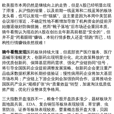
欧美股市本周仍然是继续向上的走势，但是A股已经明显出现
了滞涨，从沪指的缩量，以及前期一线蓝筹和二线蓝筹的板块
龙头看，也可以发现一些“猫腻”。这主要是因为本周中美贸易
会议渐行渐近，不确定性地不断增加导致了机构资金的提前开
始撤退做好防御措施，然而“靴子落地”后市场还会重回本质。
骑牛看熊认为现在的A股在创出去年新高前都是“安全的”，但
并不是“闭着眼睛”赚钱，本轮行情多数人还是“陪跑”而已，结
构性行情赚钱依然很难！
骑牛看熊发现
医药板块持续大涨，但底部资产医疗服务、医疗
器械等涨幅更大，创新药出现明显分化。此次政策释放的“支
持优质创新药、保障基层用药需求、强化产业链协同”信号，
将引导全国医药企业提前调整发展策略。创新药企会更注重产
品临床数据积累和长期价值验证；慢性病用药企业将加大基层
市场布局；产业链上下游企业则会加强协同合作。这将推动全
国医药产业从“规模扩张”向“质量效益”转型，加速淘汰低质低
效产能，优化行业整体竞争格局。
三大指数开盘涨跌不一，粮食个股开盘跌多涨少，题材板块方
面地面兵装、EDA、复合铜箔等板块表现较强，草甘膦、虫
害防治、证券等板块表现较差。婴童概念股开盘大涨，贝因