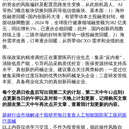
的资金的风险偏好及配置思路发生变换，从此前机器人、AI
等热门概念板块切换到医药等低估值板块。基本面：1）海外
投融资回暖+国内创新药大涨，有望带动本土投融资好转。根
据动脉网数据，2024 年，全球医疗健康领域融资额为582 亿美
元，同比增长1%，已逐步企稳回暖；此外，国内创新药指数
持续上涨，二级市场的好转有望带动一级投融资回暖。2）海
外需求改善，订单逐步回暖，从而带动CXO 需求和业绩的改
善。
医保政策的精准调控正在重塑医药行业生态：集采“反内卷”，
清除低质产能，引导药品采购质优价宜；医保资源持续支持高
水平、真创新的药械企业。建议重点关注两类标的：一是过往
被集采降价过度压制的优秀仿制药械龙头企业；二是研发管线
丰富、具备商业化实力的真创新药械企业。
每个交易日
收盘后
写出我第二天的计划，第二天中午12点到1
点更新当日的午评以及对前一天晚上计划更新，记得购买文章
的朋友第二天中午再次点开文章，查看我计划更新的内容。
题材行业
市场解读
个股研究
每日复盘
人工智能
国防军工
医药
医
疗器械
以上内容仅供学习交流，不作为投资依据，据此操作风险自