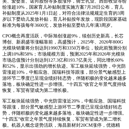
美、爱婴室、诺邦股份等多股涨停，骑士乳业、西部牧业等纷
纷涨超10%，国家育儿补贴制度实施方案7月28日公布，育儿
补贴制度从2025年1月1日起，对符合法律法规规定生育的3周
岁以下婴幼儿发放补贴，育儿补贴按年发放，现阶段国家基础
标准为每孩每年3600元，发放补贴至婴幼儿年满3周岁。
CPO概念再度活跃，中际旭创涨超9%，续创历史新高，长芯
博创、新易盛等涨幅靠前，高盛预计，2025年、2026年800G
光模块销量将分别达到1990万和3350万单位，较此前预测分别
上调10%和58%；市场规模方面，预测2025年和2026年光模块
市场总值预计分别达到127.3亿和193.7亿美元，同比增长60%
和52%，显示出强劲的增长轨迹。军工板块延续强势，中光防
雷涨超10%，中船应急、国瑞科技等跟涨，部分景气敏感型上
游环节二季度已呈现业绩好转态势，伴随积极的变化越来越多
落地，板块确定性进一步增强。“十四五”收官之年景气度持续
恢复，军贸有望成为第二增长极。
军工板块延续强势，中光防雷涨近20%，中船应急、国瑞科技
等跟涨，部分景气敏感型上游环节二季度已呈现业绩好转态
势，伴随积极的变化越来越多落地，板块确定性进一步增强。
“十四五”收官之年景气度持续恢复，军贸有望成为第二增长
极。机器人概念逆势活跃，海昌新材封20CM涨停，优德精