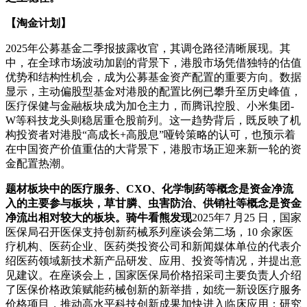
【淘金计划】
2025年公募基金二季报披露收官，其调仓路径清晰展现。其
中，在全球市场波动加剧的背景下，港股市场凭借独特的估值
优势和结构性机会，成为公募基金资产配置的重要方向。数据
显示，主动偏股型基金对港股的配置比例已攀升至历史峰值，
医疗保健与金融板块成为加仓主力，而腾讯控股、小米集团-
W等科技龙头则稳居重仓股前列。这一趋势背后，既反映了机
构投资者对港股“高成长+高股息”哑铃策略的认可，也预示着
在中国资产价值重估的大背景下，港股市场正迎来新一轮的资
金配置热潮。
题材板块中的医疗服务、CXO、化学制药等概念是资金净流
入的主要参与板块，草甘膦、虫害防治、供销社等概念是资金
净流出相对较大的板块。
骑牛看熊发现
2025年7 月25 日，国家
医保局召开医保支持创新药械系列座谈会第二场，10 余家医
疗机构、医药企业、医药类投资公司和新闻媒体单位的代表介
绍医药领域新技术新产品研发、应用、投资等情况，并提出意
见建议。在座谈会上，国家医保局价格招采司主要负责人介绍
了医保价格政策赋能药械创新的新举措，如统一新设医疗服务
价格项目，推动高水平科技创新成果加快进入临床应用；研究