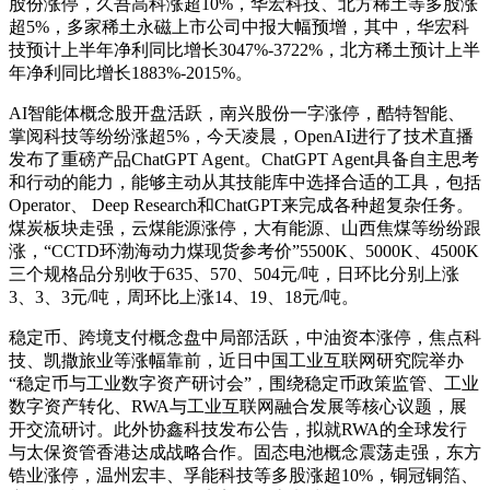
股份涨停，久吾高科涨超10%，华宏科技、北方稀土等多股涨
超5%，多家稀土永磁上市公司中报大幅预增，其中，华宏科
技预计上半年净利同比增长3047%-3722%，北方稀土预计上半
年净利同比增长1883%-2015%。
AI智能体概念股开盘活跃，南兴股份一字涨停，酷特智能、
掌阅科技等纷纷涨超5%，今天凌晨，OpenAI进行了技术直播
发布了重磅产品ChatGPT Agent。ChatGPT Agent具备自主思考
和行动的能力，能够主动从其技能库中选择合适的工具，包括
Operator、 Deep Research和ChatGPT来完成各种超复杂任务。
煤炭板块走强，云煤能源涨停，大有能源、山西焦煤等纷纷跟
涨，“CCTD环渤海动力煤现货参考价”5500K、5000K、4500K
三个规格品分别收于635、570、504元/吨，日环比分别上涨
3、3、3元/吨，周环比上涨14、19、18元/吨。
稳定币、跨境支付概念盘中局部活跃，中油资本涨停，焦点科
技、凯撒旅业等涨幅靠前，近日中国工业互联网研究院举办
“稳定币与工业数字资产研讨会”，围绕稳定币政策监管、工业
数字资产转化、RWA与工业互联网融合发展等核心议题，展
开交流研讨。此外协鑫科技发布公告，拟就RWA的全球发行
与太保资管香港达成战略合作。固态电池概念震荡走强，东方
锆业涨停，温州宏丰、孚能科技等多股涨超10%，铜冠铜箔、