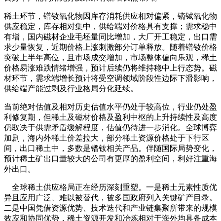
稀土环节，镨钕氧化物因库存消耗供应相对偏紧，镝铽氧化物
供应稳定，库存相对集中，供给端对价格具有支撑；需求稳中
有增，国内磁材企业毛坯量同比增加，大厂开工稳定，出口需
求少量恢复，近期价格上涨刺激部分订单释放。随着镨钕价格
突破上半年高位，且市场成交增加，市场整体偏向乐观，稀土
价格易涨难跌情绪增强，预计后续仍将维持稳中上行态势。磁
材环节，需求端增长预计将受空调领域阶段性边际下滑影响，
供给端产能过剩及行业格局分化延续。
当前绝对估值及相对历史估值水平仍处于较高位，行业仍处盈
利修复期，但稀土及磁材价格及盈利中枢的上升持续性及高度
仍取决于供需矛盾缓解程度，估值仍待进一步消化。全球博弈
加剧，海内外稀土价差拉大，部分稀土资源价格处于下行区
间，出口稀土中，多数是镨钕相关产品。伴随国际局势变化，
预计稀土矿出口量较大的公司有更厚的盈利空间，利好注重海
外出口。
全球稀土供应格局正在经历深刻重塑。一是稀土元素性质优
异且应用广泛、难以被替代，被多国政府列入关键矿产目录。
二是中国凭借资源优势、技术迭代和产业链集聚所带来的规模
效应和协同优势，稀土资源开发和冶炼相对于海外均具备成本