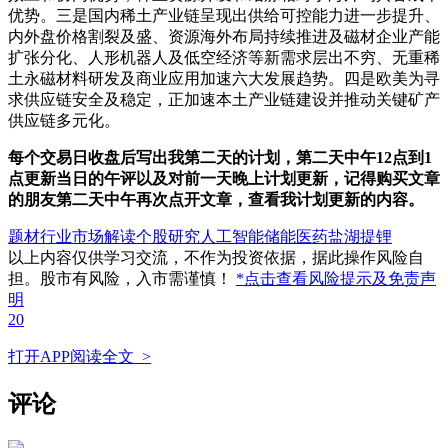
优势。三是国内稀土产业链呈现出供给可控能力进一步提升、
内外盘价格割裂及盛、资源海外布局持续推进及磁材企业产能
扩张分化、人形机器人及低空经济等新需求层出不穷、无重稀
土永磁材料研发及商业应用加速六大发展趋势。四是欧美为寻
求供应链安全及稳定，正加速本土产业链建设并推动关键矿产
供应链多元化。
每个交易日
收盘后
写出我第二天的计划，第二天中午12点到1
点更新当日的午评以及对前一天晚上计划更新，记得购买文章
的朋友第二天中午再次点开文章，查看我计划更新的内容。
题材行业
市场解读
个股研究
人工智能
储能
医药
盐湖提锂
以上内容仅供学习交流，不作为投资依据，据此操作风险自
担。股市有风险，入市需谨慎！
*点击查看风险提示及免责声
明
20
打开APP阅读全文 >
评论