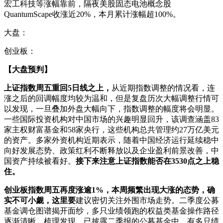
宏工科技等涨幅靠前，隔夜美股固态电池概念股
QuantumScape收涨近20%，本月累计涨幅超100%。
大盘：
创业板：
【大盘预判】
上证指数周五重回5日线之上，
从近期指数调整的情况看，连
涨之后的回调幅度均较为温和，但是复盘历次大幅调整行情可
以发现，一旦叠加外盘大幅向下，指数调整的幅度将会明显。
一些国际投资机构对中国市场的兴趣明显回升，该调查涵盖83
家主权财富基金和58家央行，这些机构总共管理约27万亿美元
的资产。多家外资机构近期表示，随着中国经济运行延续稳中
向好发展态势、政策红利不断释放以及企业盈利前景改善，中
国资产持续被看好。
接下来注意上证指数能否在3530点之上稳
住。
创业板指数周五再度涨逾1%，本周频繁出现大涨的态势，确
实不可小觑，这里要
建议密切关注外围市场走势。二季度公募
基金调仓图谱揭开面纱，多只业绩领跑的权益类基金操作路径
逐渐清晰。梳理发现，已披露二季报的公募基金中，有多只绩