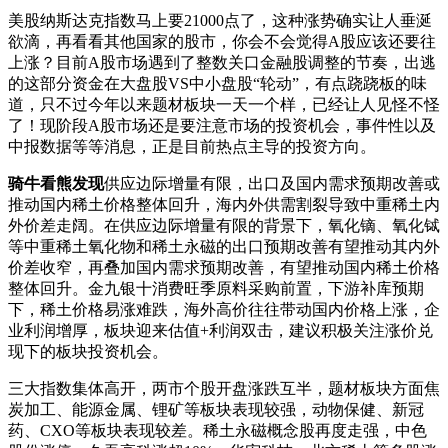
美股纳斯达克指数马上要21000点了，这种涨势确实让人垂涎
欲滴，再看看其他国家的股市，你会不会觉得A股应该还要往
上涨？目前A股市场遇到了整数关口金融股调整的节奏，出逃
的这部分资金在大盘股VS中小盘股“轮动”，有点跷跷板的味
道，只不过今年以来题材板块一天一个样，已经让人见怪不怪
了！现阶段A股市场还是要注意市场的投资机会，事件性以及
中报数据等等消息，正是目前热点主导的投资方向。
骑牛看熊发现
供应边际增量有限，出口及国内需求预期改善或
推动国内稀土价格整体回升，海内外供需割裂导致中重稀土内
外价差走阔。在供应边际增量有限的背景下，氧化镝、氧化铽
等中重稀土氧化物和稀土永磁的出口预期改善有望推动其内外
价差收窄，再叠加国内需求预期改善，有望推动国内稀土价格
整体回升。金九银十消费旺季原料采购前置，下游补库预期
下，稀土价格易涨难跌，海外高价往往带动国内价格上涨，企
业利润增厚，板块迎来估值+利润双击，建议积极关注涨价兑
现下的板块投资机会。
三大指数集体高开，两市个股开盘涨跌互半，题材板块方面焦
炭加工、能源金属、锂矿等板块表现较强，动物保健、新冠
药、CXO等板块表现较差。稀土永磁概念股再度走强，中色