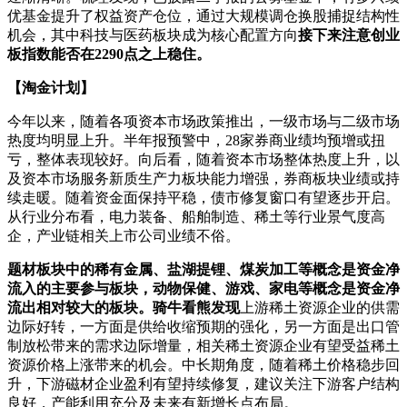
优基金提升了权益资产仓位，通过大规模调仓换股捕捉结构性
机会，其中科技与医药板块成为核心配置方向
接下来注意创业
板指数能否在2290点之上稳住。
【淘金计划】
今年以来，随着各项资本市场政策推出，一级市场与二级市场
热度均明显上升。半年报预警中，28家券商业绩均预增或扭
亏，整体表现较好。向后看，随着资本市场整体热度上升，以
及资本市场服务新质生产力板块能力增强，券商板块业绩或持
续走暖。随着资金面保持平稳，债市修复窗口有望逐步开启。
从行业分布看，电力装备、船舶制造、稀土等行业景气度高
企，产业链相关上市公司业绩不俗。
题材板块中的稀有金属、盐湖提锂、煤炭加工等概念是资金净
流入的主要参与板块，动物保健、游戏、家电等概念是资金净
流出相对较大的板块。
骑牛看熊发现
上游稀土资源企业的供需
边际好转，一方面是供给收缩预期的强化，另一方面是出口管
制放松带来的需求边际增量，相关稀土资源企业有望受益稀土
资源价格上涨带来的机会。中长期角度，随着稀土价格稳步回
升，下游磁材企业盈利有望持续修复，建议关注下游客户结构
良好，产能利用充分及未来有新增长点布局。