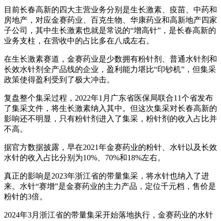
目前长春高新的四大主营业务分别是生长激素、疫苗、中药和
房地产，对应金赛药业、百克生物、华康药业和高新地产四家
子公司，其中生长激素也就是常说的“增高针”，是长春高新的
业务支柱，在营收中的占比多在八成左右。
在生长激素赛道，金赛药业是少数拥有粉针剂、普通水针剂和
长效水针剂全产品线的企业，盈利能力堪比“印钞机”，但集采
政策使得盈利受到了极大冲击。
复盘整个集采过程，2022年1月广东省医保局联合11个省发布
了集采文件，将生长激素纳入其中。但这次集采对长春高新的
影响还不明显，只有粉针剂进入了集采，粉针剂的收入占比并
不高。
据官方数据披露，早在2021年金赛药业的粉针、水针以及长效
水针的收入占比分别为10%、70%和18%左右。
真正的影响是2023年浙江省的带量集采，将水针也纳入了进
来。水针“赛增”是金赛药业的主力产品，定位千元档，售价是
粉针的3倍。
2024年3月浙江省的带量集采开始落地执行，金赛药业的水针