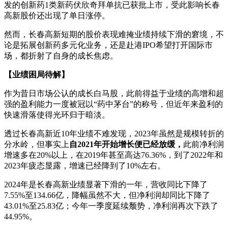
发的创新药1类新药伏欣奇拜单抗已获批上市，受此影响长春
高新股价还出现了单日涨停。
然而，长春高新短期的股价表现难掩业绩持续下滑的窘境，不
论是拓展创新药多元化业务，还是赴港IPO希望打开国际市
场，都折射了自身的成长焦虑。
【业绩困局待解】
作为昔日市场公认的成长白马股，此前得益于业绩的高增和超
强的盈利能力一度被冠以“药中茅台”的称号，但近年来盈利的
快速滑落使得光环归于暗淡。
透过长春高新近10年业绩不难发现，2023年虽然是规模转折的
分水岭，但事实上
自2021年开始增长便已经放缓，
此前净利润
增速多在20%以上，在2019年甚至高达76.36%，到了2022年和
2023年疲态显露，增速已经降到了10%左右。
2024年是长春高新业绩显著下滑的一年，营收同比下降了
7.55%至134.66亿，降幅虽然不大，但净利润却同比下降了
43.01%至25.83亿；今年一季度延续颓势，净利润再次下跌了
44.95%。