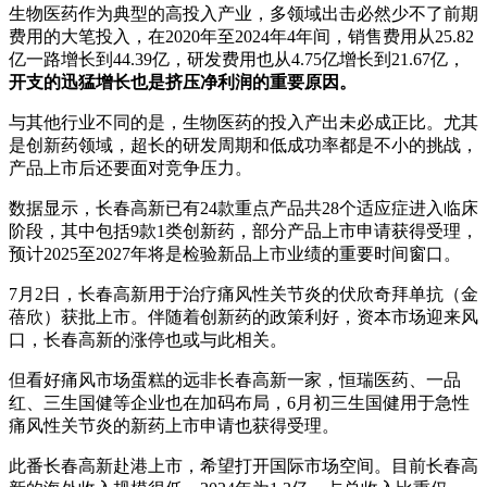
生物医药作为典型的高投入产业，多领域出击必然少不了前期
费用的大笔投入，在2020年至2024年4年间，销售费用从25.82
亿一路增长到44.39亿，研发费用也从4.75亿增长到21.67亿，
开支的迅猛增长也是挤压净利润的重要原因。
与其他行业不同的是，生物医药的投入产出未必成正比。尤其
是创新药领域，超长的研发周期和低成功率都是不小的挑战，
产品上市后还要面对竞争压力。
数据显示，长春高新已有24款重点产品共28个适应症进入临床
阶段，其中包括9款1类创新药，部分产品上市申请获得受理，
预计2025至2027年将是检验新品上市业绩的重要时间窗口。
7月2日，长春高新用于治疗痛风性关节炎的伏欣奇拜单抗（金
蓓欣）获批上市。伴随着创新药的政策利好，资本市场迎来风
口，长春高新的涨停也或与此相关。
但看好痛风市场蛋糕的远非长春高新一家，恒瑞医药、一品
红、三生国健等企业也在加码布局，6月初三生国健用于急性
痛风性关节炎的新药上市申请也获得受理。
此番长春高新赴港上市，希望打开国际市场空间。目前长春高