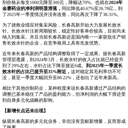
剂价格从每支1000元降至300元，降幅达70%。也就在
2024年
金赛药业的净利润明显滑落，
同比降低40.67%至26.78亿，到
了2025年一季度情况并没有改善，同比再次下降了38.31%。
为了拯救业绩应对集采风险，长春高新开始大力发展长效水
针。长效水针注射周期较长，稳定性好客单价较高，目前尚未
纳入到集采。并且当前长春高新还是国内唯一一家获批生产销
售长效水针的企业，在竞争格局上具有先发优势。
近年来长春高新的产品结构调整取得了一定成果。据长春高新
管理层透露，到2024年3月，长效水针的收入占比就已经提升
到了29%左右，水针占比下降至接近6成。
到2025年一季度长
效水针的占比已提升至35%附近，
这对稳定其毛利率功不可
没，甚至一季度大幅回升至88.22%，还创出了近年来新高。
相比于其他仿制药企，某种程度来说长春高新通过产品结构的
调整已基本稳住了产品的盈利能力，但净利润的大幅下滑还受
到自身多元化战略的影响。
【新增长点还未出现】
纵观长春高新的多元化业务，非但没有贡献新增量，反而形成
了拖累。