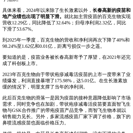
具体来看，2024年以来除了生长激素以外，
长春高新的疫苗和
地产业绩也出现了明显下滑。
就比如主营疫苗的百克生物实现
营收12.29亿，同比降低了32.64%；归母净利润2.32亿，同比
下滑了53.67%。
到2025年一季度，百克生物的营收和净利润再次下降了40%和
98.24%至1.62亿和0.01亿，距离亏损仅一步之遥。
要知道的是，疫苗业务被长春高新寄予了厚望，在2021年还完
成了科创板上市。
2023年百克生物由于带状疱疹减毒活疫苗的上市一度带来了业
绩爆发，利润直接暴增了175.98%，达5.01亿。在生长激素放
缓的情况下，明显支撑了当年的净利润。
此后百克生物的滑落一是因为疫苗的接种意愿降低影响了市场
需求，同时竞争也在加剧，带状疱疹减毒活疫苗要直面智飞生
物与GSK合作推广的带疱疫苗产品竞争，而智飞生物本就以
销售能力见长。另外，多家流感疫苗厂家下调了价格，旗下的
鼻喷流感疫苗也面临价格压力。