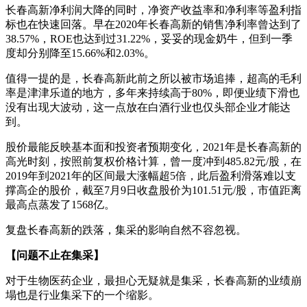
长春高新净利润大降的同时，净资产收益率和净利率等盈利指
标也在快速回落。早在2020年长春高新的销售净利率曾达到了
38.57%，ROE也达到过31.22%，妥妥的现金奶牛，但到一季
度却分别降至15.66%和2.03%。
值得一提的是，长春高新此前之所以被市场追捧，超高的毛利
率是津津乐道的地方，多年来持续高于80%，即便业绩下滑也
没有出现大波动，这一点放在白酒行业也仅头部企业才能达
到。
股价最能反映基本面和投资者预期变化，2021年是长春高新的
高光时刻，按照前复权价格计算，曾一度冲到485.82元/股，在
2019年到2021年的区间最大涨幅超5倍，此后盈利滑落难以支
撑高企的股价，截至7月9日收盘股价为101.51元/股，市值距离
最高点蒸发了1568亿。
复盘长春高新的跌落，集采的影响自然不容忽视。
【问题不止在集采】
对于生物医药企业，最担心无疑就是集采，长春高新的业绩崩
塌也是行业集采下的一个缩影。