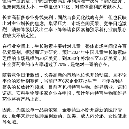
值得一提的是，中药是长春高新净利润唯一没有下滑的业务，
但奈何规模太小，一季度仅0.12亿，对整体盈利的贡献不大。
长春高新多条业务线失利，固然与多元化战略有关，但也反映
出对主业增长的焦虑。集采压力、市场空间受限、竞争日趋激
烈、消费降级以及出生率下降等诸多因素都预示着行业前景存
在较大不确定性。
在行业空间上，生长激素主要针对儿童，整体市场空间仅在百
亿元级别。据浙商证券研究，预计2024年中国儿童生长激素缺
乏症的市场规模为20亿美元，到2030年将增长至32亿美元，其
中金赛药业的市占率超过了70%，是绝对一哥的存在。
随着竞争日渐激烈，长春高新的市场地位也开始动摇。且不论
平价的粉针剂赛道，当前已有6家企业获批生产，即使在独占
鳌头的长效针剂领域，目前有包括特宝生物、维昇药业、诺和
诺德、安科生物等多家企业在申报，预计年内特宝生物和维昇
药业将有产品上市。
因此，为摆脱单一品类依赖，金赛药业不断开辟新的医疗管
线，近年来新涉足肿瘤创新药、医美、成人内分泌、女性健康
等领域。