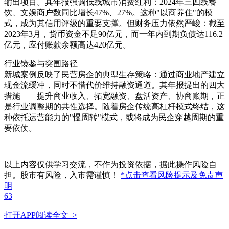
输出项目。其年报强调低线城市消费红利：2024年三四线餐
饮、文娱商户数同比增长47%、27%。这种"以商养住"的模
式，成为其信用评级的重要支撑。但财务压力依然严峻：截至
2023年3月，货币资金不足90亿元，而一年内到期负债达116.2
亿元，应付账款余额高达420亿元。
行业镜鉴与突围路径
新城案例反映了民营房企的典型生存策略：通过商业地产建立
现金流缓冲，同时不惜代价维持融资通道。其年报提出的四大
措施——提升商业收入、拓宽融资、盘活资产、协商账期，正
是行业调整期的共性选择。随着房企传统高杠杆模式终结，这
种依托运营能力的"慢周转"模式，或将成为民企穿越周期的重
要依仗。
以上内容仅供学习交流，不作为投资依据，据此操作风险自
担。股市有风险，入市需谨慎！
*点击查看风险提示及免责声
明
63
打开APP阅读全文 >