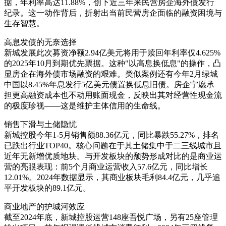
据，年利率高达11.88%，创下近三年来民营房企海外债发行
纪录。这一动作背后，折射出当前民营房企面临的融资困境与
生存智慧。
高息发债的无奈选择
新城发展此次募资净额2.94亿美元将用于赎回年利率仅4.625%
的2025年10月到期优先票据。这种"以高息换低息"的操作，凸
显房企在海外债市场融资的艰难。类似案例还有今年2月绿城
中国以8.45%年息发行5亿美元债置换低息旧债。房企宁愿承
担更高融资成本也不动用账面现金，反映出其对经营性现金流
的极度珍视——这是维护主体信用的生命线。
销售下滑与土储隐忧
新城控股今年1-5月销售额88.36亿元，同比暴跌55.27%，排名
已跌出行业TOP40。核心问题在于其土储集中于二三线城市且
近年无新增优质地块。与开发板块的颓势形成对比的是商业运
营的亮眼表现：前5个月商业运营收入57.6亿元，同比增长
12.01%。2024年数据显示，其商业板块毛利84.4亿元，几乎追
平开发板块的89.1亿元。
商业地产的护城河效应
截至2024年底，新城控股运营148座吾悦广场，另有25座管理