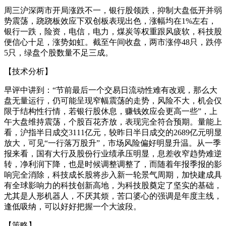
周三沪深两市开局涨跌不一，银行股领跌，抑制大盘低开并弱
势震荡，跷跷板效应下双创板表现出色，涨幅均在1%左右，
银行一跌，险资，电信，电力，煤炭等权重跟风疲软，科技股
便信心十足，涨势如虹。截至午间收盘，两市涨停48只，跌停
5只，绿盘个股数量不足三成。
【技术分析】
早评中讲到：“节前最后一个交易日流动性难有改观，那么大
盘无量运行，仍可能呈现窄幅震荡的走势，风险不大，机会仅
限于结构性行情，若银行股休息，赚钱效应会更高一些”，上
午大盘维持震荡，个股百花齐放，表现完全符合预期。量能上
看，沪指半日成交3111亿元，较昨日半日成交的2689亿元明显
放大，可见“一行落万股升”，市场风险偏好明显升温。从一季
报来看，国有大行及股份行业绩承压明显，息差收窄趋势难逆
转，净利润下降，也是时候调整调整了，而随着年报季报的影
响完全消除，科技成长股将步入新一轮景气周期，加快建成具
有全球影响力的科技创新高地，为科技股奠定了坚实的基础，
尤其是人形机器人，不厌其烦，苦口婆心的强调是年度主线，
逢低吸纳，可以好好把握一个大波段。
【策略】