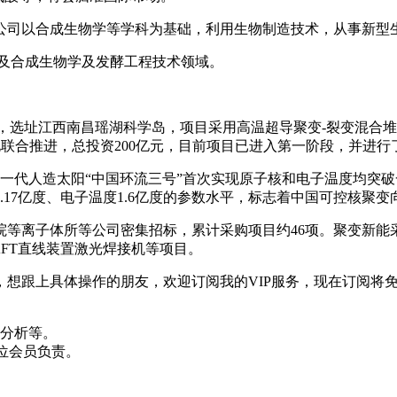
公司以合成生物学等学科为基础，利用生物制造技术，从事新型
涉及合成生物学及发酵工程技术领域。
”，选址江西南昌瑶湖科学岛，项目采用高温超导聚变-裂变混合堆（
光电联合推进，总投资200亿元，目前项目已进入第一阶段，并进
新一代人造太阳“中国环流三号”首次实现原子核和电子温度均突
17亿度、电子温度1.6亿度的参数水平，标志着中国可控核聚
院等离子体所等公司密集招标，累计采购项目约46项。聚变新能采
AFT直线装置激光焊接机等项目。
想跟上具体操作的朋友，欢迎订阅我的VIP服务，现在订阅将免
股分析等。
位会员负责。