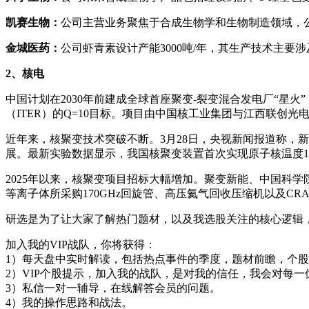
凯赛生物：
公司主营业务聚焦于合成生物学和生物制造领域，
金城医药：
公司虾青素设计产能3000吨/年，其生产技术主要
2
、核电
中国计划在2030年前建成全球首座聚变-裂变混合发电厂“星火
（ITER）的Q=10目标。项目由中国核工业集团与江西联创
近年来，核聚变技术突破不断。3月28日，央视新闻报道称，
展。最新实验数据显示，我国核聚变装置首次实现原子核温度1.
2025年以来，核聚变项目招标大幅增加。聚变新能、中国科学
等离子体所采购170GHz回旋管、高压氦气回收压缩机以及CR
研选是为了让大家了解热门题材，以及我选股关注的核心逻辑，
加入我的VIP战队，你将获得：
1）每天盘中实时解读，包括热点事件的季度，题材前瞻，个
2）VIP个股提示，加入我的战队，是对我的信任，我会对每一
3）私信一对一辅导，在线解答会员的问题。
4）我的操作思路和战法。