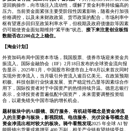
逆回购操作，向市场注入流动性，缓解了资金利率持续偏高的
压力。当前资金面紧张主要受阶段性因素影响，随着央行加强
价格调控，以及未来财政政策、货币政策的配合，市场利率中
枢有望逐步回归至政策利率水平，但税期及政府债缴款等因素
仍可能使资金面短期维持“紧平衡”状态。
接下来注意创业板指
数能否在2200点之上稳住。
【淘金计划】
外资加码布局中国资本市场，我国股票、债券市场迎来资金共
振流入。国际金融协会（IIF）2月18日发布的全球资金流向报
告显示，2025年1月，中国股市和债市自上年8月以来首次同时
实现外资净流入，当月吸引外资流入逾百亿美元。在政策预期
积极、科技创新行业快速发展、资产稳定性凸显等因素综合作
用下，国际投资者对于中国资产的热情持续升温。德意志银行
表示，全球投资者普遍低配中国资产，未来需要调整投资组
合，以避免错失中国市场的增长机会。
题材板块中的AI眼镜、医疗服务、有机硅等概念是资金净流
入的主要参与板块，影视院线、电信服务、光伏设备等概念是
资金净流出相对较大的板块。
骑牛看熊发现
2025 年全球 AI 智
能眼镜出货量或将增至 400 万副，相关产业链有望持续受益。