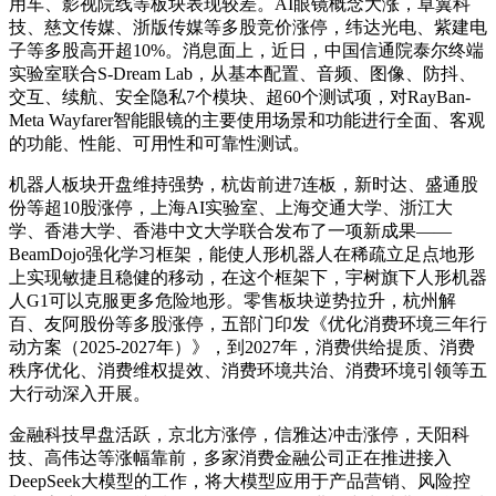
用车、影视院线等板块表现较差。AI眼镜概念大涨，卓翼科
技、慈文传媒、浙版传媒等多股竞价涨停，纬达光电、紫建电
子等多股高开超10%。消息面上，近日，中国信通院泰尔终端
实验室联合S-Dream Lab，从基本配置、音频、图像、防抖、
交互、续航、安全隐私7个模块、超60个测试项，对RayBan-
Meta Wayfarer智能眼镜的主要使用场景和功能进行全面、客观
的功能、性能、可用性和可靠性测试。
机器人板块开盘维持强势，杭齿前进7连板，新时达、盛通股
份等超10股涨停，上海AI实验室、上海交通大学、浙江大
学、香港大学、香港中文大学联合发布了一项新成果——
BeamDojo强化学习框架，能使人形机器人在稀疏立足点地形
上实现敏捷且稳健的移动，在这个框架下，宇树旗下人形机器
人G1可以克服更多危险地形。零售板块逆势拉升，杭州解
百、友阿股份等多股涨停，五部门印发《优化消费环境三年行
动方案（2025-2027年）》，到2027年，消费供给提质、消费
秩序优化、消费维权提效、消费环境共治、消费环境引领等五
大行动深入开展。
金融科技早盘活跃，京北方涨停，信雅达冲击涨停，天阳科
技、高伟达等涨幅靠前，多家消费金融公司正在推进接入
DeepSeek大模型的工作，将大模型应用于产品营销、风险控