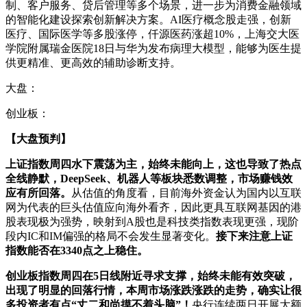
制、客户服务、贷后管理等多个场景，进一步为消费金融领域
的智能化建设探索创新解决方案。AI医疗概念股走强，创新
医疗、国际医学等多股涨停，仟源医药涨超10%，上海交大医
学院附属瑞金医院18日与华为发布病理大模型，能够为医生提
供更精准、更高效的辅助诊断支持。
大盘：
创业板：
【大盘预判】
上证指数周四水下震荡为主，始终未能向上，这也导致了热点
全线静默，DeepSeek、机器人等板块悉数调整，市场赚钱效
应有所回落。
从估值的角度看，目前海外资金认为国内以互联
网为代表的巨头估值应向海外看齐，因此更具互联网基因的港
股表现极为强势，映射到A股也是科技类指数表现更强，现阶
段内IC和IM偏强的格局不会发生显著变化。
接下来注意上证
指数能否在3340点之上稳住。
创业板指数周四在5日线附近寻求支撑，始终未能有效突破，
出现了明显的回落行情，本周市场涨跌涨跌的走势，确实让很
多投资者有点“丈二和尚摸不着头脑”！
央行连续两日开展大额