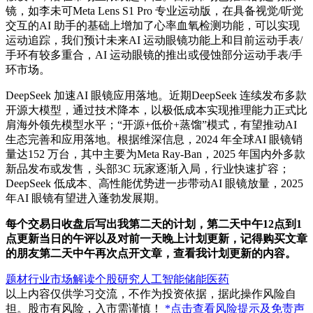
镜，如李未可Meta Lens S1 Pro 专业运动版，在具备视觉/听觉
交互的AI 助手的基础上增加了心率血氧检测功能，可以实现
运动追踪，我们预计未来AI 运动眼镜功能上和目前运动手表/
手环有较多重合，AI 运动眼镜的推出或侵蚀部分运动手表/手
环市场。
DeepSeek 加速AI 眼镜应用落地。近期DeepSeek 连续发布多款
开源大模型，通过技术降本，以极低成本实现推理能力正式比
肩海外领先模型水平；“开源+低价+蒸馏”模式，有望推动AI
生态完善和应用落地。根据维深信息，2024 年全球AI 眼镜销
量达152 万台，其中主要为Meta Ray-Ban，2025 年国内外多款
新品发布或发售，头部3C 玩家逐渐入局，行业快速扩容；
DeepSeek 低成本、高性能优势进一步带动AI 眼镜放量，2025
年AI 眼镜有望进入蓬勃发展期。
每个交易日
收盘后
写出我第二天的计划，第二天中午12点到1
点更新当日的午评以及对前一天晚上计划更新，记得购买文章
的朋友第二天中午再次点开文章，查看我计划更新的内容。
题材行业
市场解读
个股研究
人工智能
储能
医药
以上内容仅供学习交流，不作为投资依据，据此操作风险自
担。股市有风险，入市需谨慎！
*点击查看风险提示及免责声