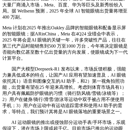
大量厂商涌入市场，Meta、百度、华为等巨头及新秀纷纷入
局。据 Wellsenn 预测，2025 年全球 AI 智能眼镜出货量将增至
400 万副。
Meta 计划在2025 年推出Oakley 品牌的智能眼镜和配备显示屏
的智能眼镜；据ARinChina，Meta 在4Q24 业绩会中表示，
2025 年将会是AI 眼镜的关键一年，许多突破性产品，往往在
第三代产品时能销售到500 万至1000 万台，今年将决定眼镜是
否能向数亿甚至数十亿出货量的方向发展，使眼镜成为下一代
计算平台。
国产大模型Deepseek-R1 发布以来，市场反馈积极，强能
力兼具低成本的特点，让国产AI 应用有望加速普及，AI 眼镜
依托其1）语音和图像交互的AI 助手，和2）第一视角拍照功
能，出货量有望在25 年迎来高增长。考虑到体育市场具有1）
用户具有佩戴防护眼镜的习惯（骑行防风镜/雪镜/泳镜等）；
2）用户在健身/骑行/滑雪/游泳等运动中双手被占用不便使用
手机；3）用户在运动中有运动追踪需求和使用AI 助手的需
求，等特点，我们预计其将是AI 眼镜落地的重要场景之一。
AI 运动眼镜的推出或侵蚀部分运动手表/手环市场，乐观
假设下，潜在市场上限或超千亿。目前市场已推出的运动眼