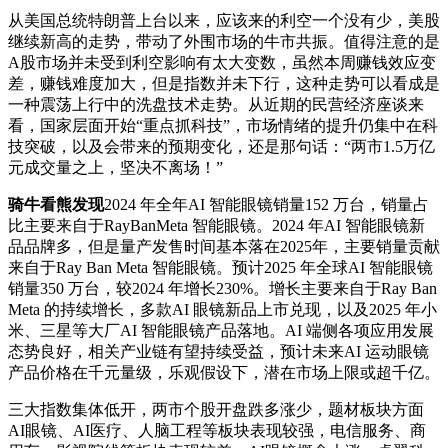
从美国总统特朗普上台以来，应该来的利空一个没有少，美股
继续新高的走势，带动了外围市场的牛市共振。值得注意的是
A股市场并未受到利空影响有太大变数，虽然本周赚钱效应变
差，赚钱难度加大，但是指数并未下行，这种走势可以看成是
一种震荡上行中的洗盘技术走势。从近期的民营经济座谈来
看，国家层面开始“重点抓科技”，市场情绪的提升仍集中在科
技突破，以及会带来的预期变化，还是那句话：“两市1.5万亿
元成交量之上，坚决不离场！”
骑牛看熊发现
2024 年全年AI 智能眼镜销量152 万台，销量占
比主要来自于RayBanMeta 智能眼镜。2024 年AI 智能眼镜新
品品牌多，但是量产发售时间基本落在2025年，主要销量贡献
来自于Ray Ban Meta 智能眼镜。预计2025 年全球AI 智能眼镜
销量350 万台，较2024 年增长230%。增长主要来自于Ray Ban
Meta 的持续增长，多款AI 眼镜新品上市兑现，以及2025 年小
米、三星等大厂AI 智能眼镜产品落地。AI 端侧各项应用发展
态势良好，相关产业链有望持续受益，预计未来AI 运动眼镜
产品价格在千元量级，乐观假设下，潜在市场上限或超千亿。
三大指数集体低开，两市个股开盘跌多涨少，题材板块方面
AI眼镜、AI医疗、人脑工程等板块表现较强，电信服务、商