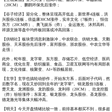
（20CM）、鹏鹞环保先后涨停；
【谷子经济】迎分化，整体呈现高开低走，新世界4连板，洪
兴股份2连板，倍益康30CM涨停，实丰文化（7板炸）、恒信
东方（20CM炸）、奥飞娱乐（炸）、金运激光、沐邦高科、
祥源文旅等盘中均炸板回落或冲高回落；
【供销社】板块受消息刺激脉冲，中农联合、供销大集、天鹅
股份、天禾股份先后涨停，富邦股份、浙农股份、中农立华等
走强；
此外，蛇年股、龙字辈、东方股、存储芯片、低空经济、医药
商业、优化生育、纺织服装、食品、卫星互联网等均有局部表
现，文化传媒、核聚变、AI+等跌幅居前。
【玄学】玄学也搞轮动炒作，开始东方系，后面对子代码，然
后数字名，现在又炒回到去年的“龙字辈”。锦龙股份3连板，
楚天龙、龙洲股份、龙韵股份、龙利得（20CM）、欣龙控股
（炸）纷纷涨停；东富龙、银龙股份、龙头股份、圣龙股份、
德龙激光等集体大幅冲高。
【明天】今天开盘情绪比较一致，前排基本都买不到，很多超