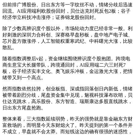
但前排广博股份、日出东方等一字纹丝不动，情绪分歧后迅速
回流。AI应用端利欧股份回封，贝仕达克封死反包2板；谷子
经济华立科技冲击涨停；证券锦龙股份回封。
除了少数高辨识度个股以外，市场轮动力度已经非常一般。利
好刺激的深圳力合科创、深赛格早盘秒板，盘中地产电子城、
芯片盈方微涨停，人工智能权重寒武纪、中科曙光大涨，比较
散乱。
随着指数调整后v起，资金继续围绕辨识度个股抱团。跨境电
商生意宝大长腿带队，跨境通回封，AI应用端二六三封死7
板，谷子经济实丰文化、奥飞娱乐冲板，金运激光大涨，把情
绪带又到一个高点。
然而指数依然拉胯，创业板指、深成指回落创日内新低，情绪
被带着剧烈分歧，尾盘资金集中兑现，魅视科技瀑布吹哨，贝
仕达克跳水，高乐股份、东方智造、瑞斯康达多股直线跳水，
日出东方尾盘抢跑。
整体来看，三大指数延续弱势，昨天的强势就是靠金融东方财
富救场的，而明显今天东财熄火了。昨天提到的第一个条件并
不成立，早盘就不会太莽。而短线这边的确有很强的迷惑性，