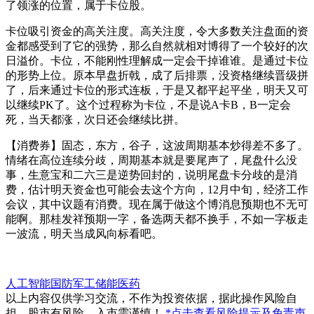
了领涨的位置，属于卡位股。
卡位吸引资金的高关注度。高关注度，令大多数关注盘面的资
金都感受到了它的强势，那么自然就相对博得了一个较好的次
日溢价。卡位，不能刚性理解成一定会干掉谁谁。是通过卡位
的形势上位。原本早盘折戟，成了后排票，没资格继续晋级拼
了，后来通过卡位的形式连板，于是又都平起平坐，明天又可
以继续PK了。这个过程称为卡位，不是说A卡B，B一定会
死，当天都涨，次日还会继续比拼。
【消费券】固态，东方，谷子，这波周期基本炒得差不多了。
情绪在高位连续分歧，周期基本就是要尾声了，尾盘什么没
事，生意宝和二六三是逆势回封的，说明尾盘卡分歧的是消
费，估计明天资金也可能会去这个方向，12月中旬，经济工作
会议，其中议题有消费。现在属于做这个博消息预期也不无可
能啊。那桂发祥预期一字，备选两天都不换手，不如一字板走
一波流，明天当成风向标看吧。
人工智能
国防军工
储能
医药
以上内容仅供学习交流，不作为投资依据，据此操作风险自
担。股市有风险，入市需谨慎！
*点击查看风险提示及免责声