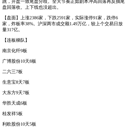
跳，开盘一致尾盘分歧。全天节奏正如剧本冲高回落再反抽尾
盘回落收。上下线也没超出。
【盘面】上涨2386家，下跌2591家，实际涨停91家，跌停6
家，炸板率38%。沪深两市成交额1.49万亿，较上个交易日放
量317亿。
【连板梯队】
南京化纤9板
广博股份10天8板
二六三7板
生意宝8天7板
大东方9天7板
华胜天成6板
桂发祥5板
利欧股份10天5板