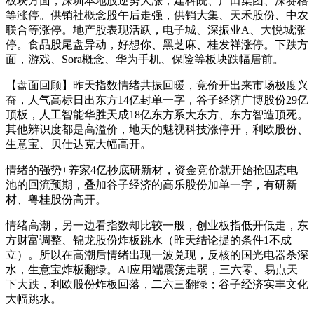
板块方面，深圳本地股逆势大涨，建科院、广田集团、深赛格
等涨停。供销社概念股午后走强，供销大集、天禾股份、中农
联合等涨停。地产股表现活跃，电子城、深振业A、大悦城涨
停。食品股尾盘异动，好想你、黑芝麻、桂发祥涨停。下跌方
面，游戏、Sora概念、华为手机、保险等板块跌幅居前。
【盘面回顾】昨天指数情绪共振回暖，竞价开出来市场极度兴
奋，人气高标日出东方14亿封单一字，谷子经济广博股份29亿
顶板，人工智能华胜天成18亿东方系大东方、东方智造顶死。
其他辨识度都是高溢价，地天的魅视科技涨停开，利欧股份、
生意宝、贝仕达克大幅高开。
情绪的强势+养家4亿抄底研新材，资金竞价就开始抢固态电
池的回流预期，叠加谷子经济的高乐股份加单一字，有研新
材、粤桂股份高开。
情绪高潮，另一边看指数却比较一般，创业板指低开低走，东
方财富调整、锦龙股份炸板跳水（昨天结论提的条件1不成
立）。所以在高潮后情绪出现一波兑现，反核的国光电器杀深
水，生意宝炸板翻绿。AI应用端震荡走弱，三六零、易点天
下大跌，利欧股份炸板回落，二六三翻绿；谷子经济实丰文化
大幅跳水。