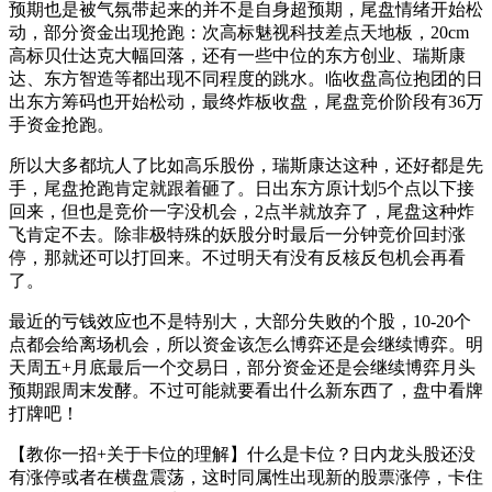
预期也是被气氛带起来的并不是自身超预期，尾盘情绪开始松
动，部分资金出现抢跑：次高标魅视科技差点天地板，20cm
高标贝仕达克大幅回落，还有一些中位的东方创业、瑞斯康
达、东方智造等都出现不同程度的跳水。临收盘高位抱团的日
出东方筹码也开始松动，最终炸板收盘，尾盘竞价阶段有36万
手资金抢跑。
所以大多都坑人了比如高乐股份，瑞斯康达这种，还好都是先
手，尾盘抢跑肯定就跟着砸了。日出东方原计划5个点以下接
回来，但也是竞价一字没机会，2点半就放弃了，尾盘这种炸
飞肯定不去。除非极特殊的妖股分时最后一分钟竞价回封涨
停，那就还可以打回来。不过明天有没有反核反包机会再看
了。
最近的亏钱效应也不是特别大，大部分失败的个股，10-20个
点都会给离场机会，所以资金该怎么博弈还是会继续博弈。明
天周五+月底最后一个交易日，部分资金还是会继续博弈月头
预期跟周末发酵。不过可能就要看出什么新东西了，盘中看牌
打牌吧！
【教你一招+关于卡位的理解】什么是卡位？日内龙头股还没
有涨停或者在横盘震荡，这时同属性出现新的股票涨停，卡住