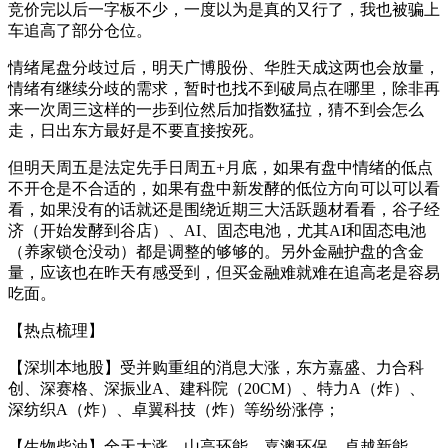
竞价完以后一字板不少，一度以为是真的又行了，我也被骗上
车追高了部分仓位。
情绪尾盘分歧过后，明天广博股份、华胜天成这两也会放量，
情绪有继续分歧的需求，暂时也找不到破局点在哪里，除非再
来一次周三这样的一步到位然后加指数猛拉，猜不到会怎么
走，日出东方最好是不要直接按死。
但明天周五是法定先手日周五+月底，如果有盘中情绪的低点
不开仓是不合适的，如果有盘中新发酵的低位方向可以可以看
看，如果没有的话就还是围绕近期三大活跃题材看看，谷子经
济（开始发酵到谷店）、AI、固态电池，尤其AI和固态电池
（养家锁仓没动）都是调整的够够的。另外金融护盘的含金
量，应该也在昨天有感受到，但买金融难就难在追高老是容易
吃面。
【热点梳理】
【深圳本地股】受并购重组的消息大涨，东方嘉盛、力合科
创、深赛格、深振业A、建科院（20CM）、特力A（炸）、
深纺织A（炸）、卓翼科技（炸）等纷纷涨停；
【生物柴油】全天大涨，山高环能、嘉澳环保、卓越新能